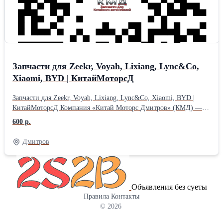
Запчасти для Zeekr, Voyah, Lixiang, Lync&Co,
Xiaomi, BYD | КитайМоторсД
Запчасти для Zeekr, Voyah, Lixiang, Lync&Co, Xiaomi, BYD |
КитайМоторсД Компания «Китай Моторс Дмитров» (КМД) —
профессиональный подбор и продажа запчастей для китайских
600 р.
автомобилей. В наличии и под заказ:Рычаги, подшипники, тяги,
ступицы, амортизаторы, тормозные колодки, фильтры, датчики,
Дмитров
элементы кузова и многое другое. Марки, с которыми мы
работаем:ZEEKR, Voyah, Lixiang (Li Auto), Lync&Co, Xiaomi
(SU7), BYD, а также другие популярные китайские бренды.
Почему выбирают КМД: — Цены ниже дилерских —
Объявления без суеты
Консультация специалиста по подбору (по VIN или марке авто)
Правила
Контакты
— Доставка по всей России (СДЭК, транспортные компании) —
© 2026
Оригинал и качественные аналоги Звоните и пишите! Получите
консультацию прямо сейчас. Покупайте в КМД-Запчасти для