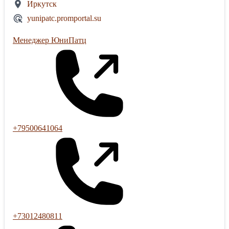
Иркутск
yunipatc.promportal.su
Менеджер ЮниПатц
+79500641064
+73012480811