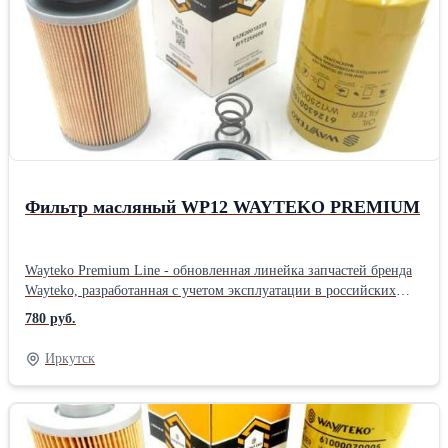
температур Выгодная цена обеспечивается дотацией
производителя, чтобы большее количество потребителей могло
самостоятельно протестировать запчасти При производстве
используется только импортное высококачественное сырье На
производстве осуществляется дополнительный контроль качества
Новая прочная упаковка гарантирует отсутствие повреждений
при транспортировке и хранении запчастей На все запчасти
распространяется гарантия в соответствии с
законодательствомПроизводитель: Wayteko Тип техники:
Грузовой автомобиль Тип запчасти: Оригинал
Фильтр масляный WP12 WAYTEKO PREMIUM
Wayteko Premium Line - обновленная линейка запчастей бренда
Wayteko, разработанная с учетом эксплуатации в российских
условиях. Все запчасти произведены в Китае на предприятиях с
780 руб.
современным оборудованием, дополнительным контролем
качества. В каждой упаковке есть сертификат качества. Все
Иркутск
предприятия, выпускающие Wayteko Premium Line прошли
сертификацию по стандарту ISO 9001. Особенности и
преимущества линейки Wayteko Premium: Wayteko Premium Line
разработаны для российских условий эксплуатации:и низких