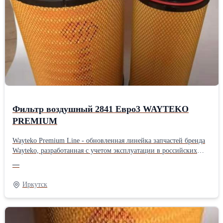
Фильтр воздушный 2841 Евро3 WAYTEKO
PREMIUM
Wayteko Premium Line - обновленная линейка запчастей бренда
Wayteko, разработанная с учетом эксплуатации в российских
условиях. Все запчасти произведены в Китае на предприятиях с
—
современным оборудованием, дополнительным контролем
качества. В каждой упаковке есть сертификат качества. Все
Иркутск
предприятия, выпускающие Wayteko Premium Line прошли
сертификацию по стандарту ISO 9001. Особенности и
преимущества линейки Wayteko Premium: Wayteko Premium Line
разработаны для российских условий эксплуатации:и низких