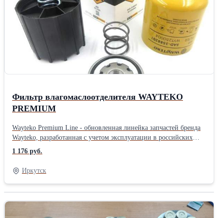
производителя, чтобы большее количество потребителей могло
самостоятельно протестировать запчасти При производстве
используется только импортное высококачественное сырье На
производстве осуществляется дополнительный контроль качества
Новая прочная упаковка гарантирует отсутствие повреждений
при транспортировке и хранении запчастей На все запчасти
распространяется гарантия в соответствии с
законодательствомПроизводитель: Wayteko Тип техники:
Грузовой автомобиль Тип запчасти: Оригинал
Фильтр влагомаслоотделителя WAYTEKO
PREMIUM
Wayteko Premium Line - обновленная линейка запчастей бренда
Wayteko, разработанная с учетом эксплуатации в российских
условиях. Все запчасти произведены в Китае на предприятиях с
1 176 руб.
современным оборудованием, дополнительным контролем
качества. В каждой упаковке есть сертификат качества. Все
Иркутск
предприятия, выпускающие Wayteko Premium Line прошли
сертификацию по стандарту ISO 9001. Особенности и
преимущества линейки Wayteko Premium: Wayteko Premium Line
разработаны для российских условий эксплуатации:и низких
температур Выгодная цена обеспечивается дотацией