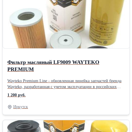
температур Выгодная цена обеспечивается дотацией
производителя, чтобы большее количество потребителей могло
самостоятельно протестировать запчасти При производстве
используется только импортное высококачественное сырье На
производстве осуществляется дополнительный контроль качества
Новая прочная упаковка гарантирует отсутствие повреждений
при транспортировке и хранении запчастей На все запчасти
распространяется гарантия в соответствии с
законодательствомПроизводитель: Wayteko Тип техники:
Грузовой автомобиль Тип запчасти: Оригинал
Фильтр масляный LF9009 WAYTEKO
PREMIUM
Wayteko Premium Line - обновленная линейка запчастей бренда
Wayteko, разработанная с учетом эксплуатации в российских
условиях. Все запчасти произведены в Китае на предприятиях с
1 200 руб.
современным оборудованием, дополнительным контролем
качества. В каждой упаковке есть сертификат качества. Все
Иркутск
предприятия, выпускающие Wayteko Premium Line прошли
сертификацию по стандарту ISO 9001. Особенности и
преимущества линейки Wayteko Premium: Wayteko Premium Line
разработаны для российских условий эксплуатации:и низких