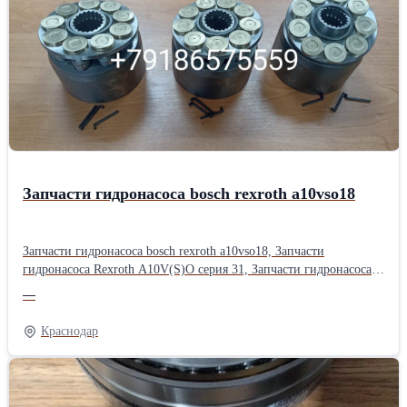
производителя, чтобы большее количество потребителей могло
самостоятельно протестировать запчасти При производстве
используется только импортное высококачественное сырье На
производстве осуществляется дополнительный контроль качества
Новая прочная упаковка гарантирует отсутствие повреждений
при транспортировке и хранении запчастей На все запчасти
распространяется гарантия в соответствии с
законодательствомПроизводитель: Wayteko Тип техники:
Грузовой автомобиль Тип запчасти: Оригинал
Запчасти гидронасоса bosch rexroth a10vso18
Запчасти гидронасоса bosch rexroth a10vso18, Запчасти
гидронасоса Rexroth A10V(S)O серия 31, Запчасти гидронасоса
bosch rexroth a10vso серии 52, Запчасти гидравлического насоса
—
bosch rexroth a10vso серии 31, Запчасти гидронасоса bosch rexroth
a10vso, Запчасти насоса bosch rexroth a10vso18, Запчасти
Краснодар
гидравлики спецтехники rexroth a10vso18, Запчасти аксиально-
поршневого насоса rexroth a10vso18, Запасные части гидронасоса
Bosch Rexroth A10VSO18: Надежность и точность в каждой
детали. Гидравлика — это сердце вашей техники, а аксиально-