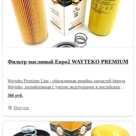
температур Выгодная цена обеспечивается дотацией
производителя, чтобы большее количество потребителей могло
самостоятельно протестировать запчасти При производстве
используется только импортное высококачественное сырье На
производстве осуществляется дополнительный контроль качества
Новая прочная упаковка гарантирует отсутствие повреждений
при транспортировке и хранении запчастей На все запчасти
распространяется гарантия в соответствии с
законодательствомПроизводитель: Wayteko Тип техники:
Землеройная техника Тип запчасти: Оригинал
Фильтр масляный Евро2 WAYTEKO PREMIUM
Wayteko Premium Line - обновленная линейка запчастей бренда
Wayteko, разработанная с учетом эксплуатации в российских
условиях. Все запчасти произведены в Китае на предприятиях с
366 руб.
современным оборудованием, дополнительным контролем
качества. В каждой упаковке есть сертификат качества. Все
Иркутск
предприятия, выпускающие Wayteko Premium Line прошли
сертификацию по стандарту ISO 9001. Особенности и
преимущества линейки Wayteko Premium: Wayteko Premium Line
разработаны для российских условий эксплуатации:и низких
температур Выгодная цена обеспечивается дотацией