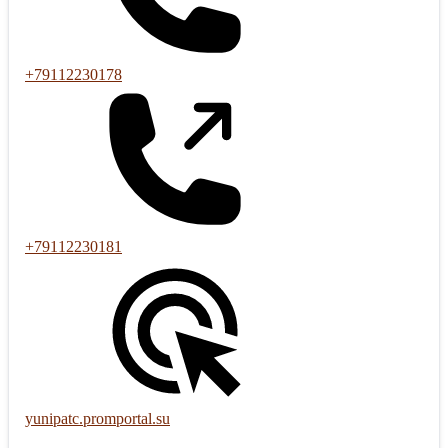
+79112230178
+79112230181
yunipatc.promportal.su