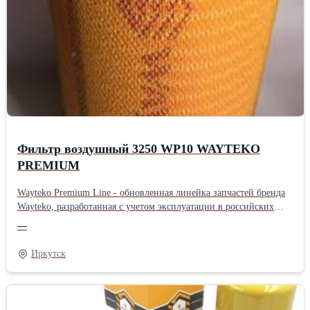
температур Выгодная цена обеспечивается дотацией
производителя, чтобы большее количество потребителей могло
самостоятельно протестировать запчасти При производстве
используется только импортное высококачественное сырье На
производстве осуществляется дополнительный контроль качества
Новая прочная упаковка гарантирует отсутствие повреждений
при транспортировке и хранении запчастей На все запчасти
распространяется гарантия в соответствии с
законодательствомПроизводитель: Wayteko Тип техники:
Грузовой автомобиль Тип запчасти: Оригинал
Фильтр воздушный 3250 WP10 WAYTEKO
PREMIUM
Wayteko Premium Line - обновленная линейка запчастей бренда
Wayteko, разработанная с учетом эксплуатации в российских
условиях. Все запчасти произведены в Китае на предприятиях с
—
современным оборудованием, дополнительным контролем
качества. В каждой упаковке есть сертификат качества. Все
Иркутск
предприятия, выпускающие Wayteko Premium Line прошли
сертификацию по стандарту ISO 9001. Особенности и
преимущества линейки Wayteko Premium: Wayteko Premium Line
разработаны для российских условий эксплуатации:и низких