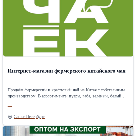
и нерафинированное масло наливом (авто-, ж/д цистерны,
flexitank 22 тонны) География поставок: Россия, СНГ, КНР,
Вьетнам, Афганистан и др. Цены зависят от объема закупки,
условий доставки, фасовки, и других условий. Доставляем
авто-, жд- и морским транспортом на условиях EXW, FCA, DAP,
CIP, FOB, CIF. Продукция соответствует ГОСТ 1129-2013,
требованиям ХАССП, стандартам ISO и иным международным
нормативам. Сотрудничаем с агентами!
Интернет-магазин фермерского китайского чая
Продаём фермерский и крафтовый чай из Китая с собственным
производством. В ассортименте: пуэры, габа, зелёный, белый
чай, посуда и подарочные наборы. Чай собственного
—
производства делается в ограниченном тираже — только
качественное сырьё и авторские рецептуры. Бесплатная доставка
Санкт-Петербург
по России от 1 500 ₽. Оплата долями. Скидки в разделе
«Акции».