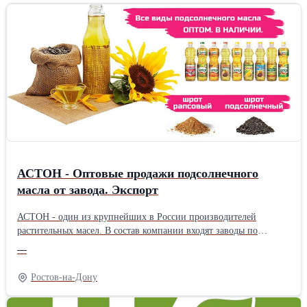
АСТОН - Оптовые продажи подсолнечного
масла от завода. Экспорт
АСТОН - один из крупнейших в России производителей
растительных масел. В состав компании входят заводы по
производству растительных масел, элеваторные комплексы,
—
терминалы на реке Дон, сухогрузы класса «река-море».
Ассортимент: - Масло подсолнечное рафинированное ТМ
Ростов-на-Дону
«Затея», «Волшебный Край» и «Светлица» - Масло
подсолнечное высокоолеиновое ТМ «Астон» - Рафинированное