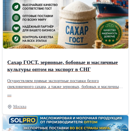
Сахар ГОСТ, зерновые, бобовые и масличные
культуры оптом на экспорт в СНГ
Осуществляем прямые экспортные поставки белого
свекловичного сахара, а также зерновых, бобовых и масличных
культур собственного выращивания в страны СНГ (Узбекистан,
—
Казахстан, Киргизия, Таджикистан и др.). Работаем напрямую
как производитель и гарантируем строгое соответствие
Москва
экспортным стандартам качества. Наш ассортимент для
экспортных поставок: * Белый сахар-песок: ГОСТ 33222-2015
(категория ТС2), код ТН ВЭД 1701 99 100 0. Полностью сухой,
идеален для транспортировки. * Зерновые культуры: Пшеница