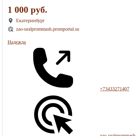
1 000 руб.
Екатеринбург
zao-uralprommash.promportal.su
Надежда
+73433271407
zao-uralprommash.