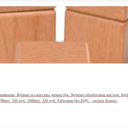
евянные. Кубики из массива дерева бук. Кубики обработаны маслом. Куб
00шт. 350 руб. 1000шт. 320 руб. Работаем без НДС., оплата безнал.