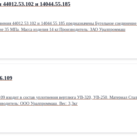
44012.53.102 и 14044.55.185
ения 44012.53.102 и 14044.55.185 предназначены Бугельное соединение с
ние 35 МПа. Масса изделия 14 кг.Производитель: ЗАО Уралпроммаш
6.109
отнения вертлюга УВ-320, УВ-250. Материал Сталь 38ХА ГОСТ 4543-2016 или 40Х ГОСТ 4543-2016. Закалка ТВЧ
зводитель: ООО Уралпроммаш. Вес: 3,3кг