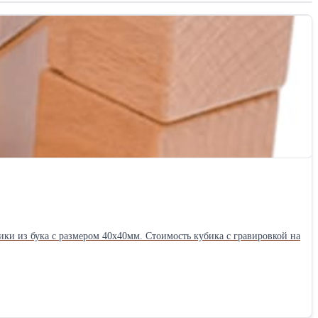
ики из бука с размером 40х40мм. Стоимость кубика с гравировкой на