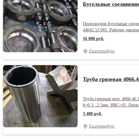
Бугельные соединения 
Производим Бугельные соедин
44042.53.065. Рабочее давле
16 000 руб.
Екатеринбург
Труба грязевая 4066.4
Труба грязевая черт. 4066.46.109 входит в состав упл
h=0.3...2.5мм. HRC>45. Прои
3 400 руб.
Екатеринбург