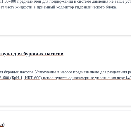
П 50-400 предназначен для поддержания в системе давления не выше у
вет часть жидкости в приемный коллектор гидравлического блока.
зуна для буровых насосов
я буровых насосов Уплотнение в насосе предназначено для разделения ра
-600 (БрН-1, НБТ-600) используются однокамерные уплотнения черт.140
-600 черт.14016.53.141; УНБТ-600, УНБТ-950, УНБТ -950L1M и УНБТ-118
790; НБТ-1300 черт.32НП.02.03.200 Масса изделия – от 9,8кг до 23 кг. 
 17т. р. с НДСПроизводитель: ЗАО Уралпроммаш
а)