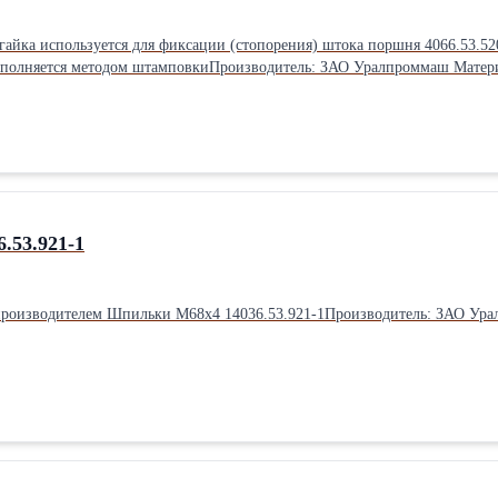
гайка используется для фиксации (стопорения) штока поршня 4066.53.520
 Выполняется методом штамповкиПроизводитель: ЗАО Уралпроммаш Матери
.53.921-1
производителем Шпильки М68х4 14036.53.921-1Производитель: ЗАО Ур