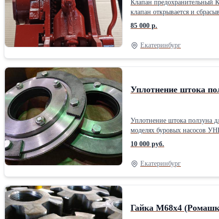
Клапан предохранительный К
клапан открывается и сбрасы
85 000 р.
Екатеринбург
Уплотнение штока пол
Уплотнение штока ползуна дл
моделях буровых насосов УНБ
двухкамерные уплотнения УНБ
10 000 руб.
черт.14036.53.979, 54025.53.
изделия составляет от 10 до
Екатеринбург
Гайка М68х4 (Ромашк