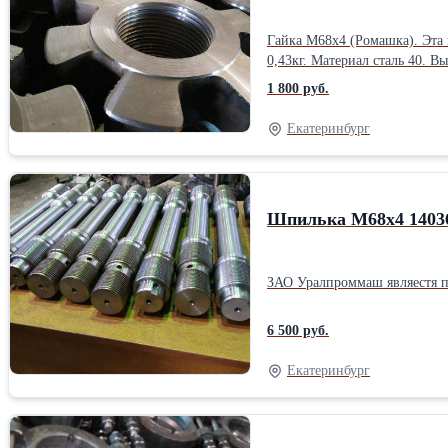
Гайка М68х4 (Ромашка). Эта 
0,43кг. Материал сталь 40.
1 800 руб.
Екатеринбург
Шпилька М68х4 14036
ЗАО Уралпроммаш являестя 
6 500 руб.
Екатеринбург