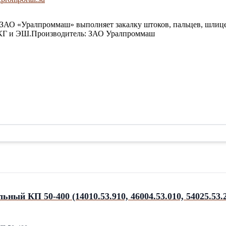
АО «Уралпроммаш» выполняет закалку штоков, пальцев, шлицев
 ЭКГ и ЭШ.Производитель: ЗАО Уралпроммаш
Клапан предохранительный КП 50-400 (14010.53.910, 46004.53.0