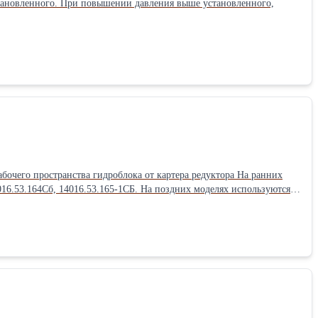
становленного. При повышении давления выше установленного,
бочего пространства гидроблока от картера редуктора На ранних
16.53.164Сб, 14016.53.165-1СБ. На поздних моделях используются
0L1 черт.96074.53.450, черт.14036.53.450, черт.96074.53.979,
Материал корпуса Сталь 35 ГОСТ 1050-74. Ориентировочная стоимость