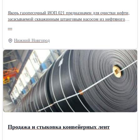
Якорь газопесочный ИОП.021 предназначен для очистки нефти,
засасываемой скважинным штанговым насосом из нефтяного
пласта. Якорь газопесочный ИОП.021 состоит из верхнего
—
корпуса, нижнего корпуса, патрубка, соединительных муфт,
внутренней трубы и пробки. Все детали якоря за исключением
Нижний Новгород
внутренней трубы имеют резьбы НКТ73 ГОСТ 633-80 с шагом
2,54 мм. Для забора рабочей среды из затрубного пространства
верхний корпус имеет 88 отверстий Ø10мм. Характеристики: -
диаметр эксплуатационной колонны…114, 146, 168; -
габаритные размеры: длина 16058 мм, диаметр Ø89 мм; - масса
22,2 кг; - рабочий диапазон пропускной способности до 200 м3/
сут.
Продажа и стыковка конвейерных лент