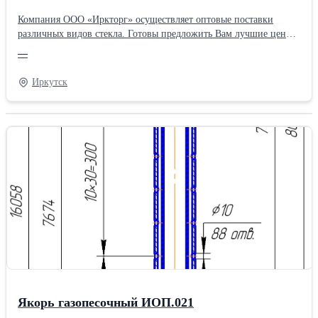
Компания ООО «Иркторг» осуществляет оптовые поставки
различных видов стекла. Готовы предложить Вам лучшие цены
и высокое качество! Доставка в кратчайшие сроки!
—
Ламинированное стекло - Это плотное соединение двух или
более листов стекла с помощью одной или более пленок (из
Иркутск
поливинилбутирата) под действием температуры и давления.
Стекло и пленки могут быть разных цветов и толщины
Ламинированное стекло можно разбить, но его осколки при
этом остаются приклеенными к пленке, и в целом панель
остается монолитной, что снижает риск получения травм.
Характеристики: Максимальный размер – 3000*16000 мм,
Минимальный размер – 100*300 мм. Внутренний слой:
поливинил бутил, декоративная пленка, сетка
Якорь газопесочный ИОП.021