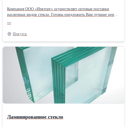
Компания ООО «Иркторг» осуществляет оптовые поставки
различных видов стекла. Готовы предложить Вам лучшие цены
и высокое качество! Доставка в кратчайшие сроки! Умное
—
стекло/переключаемое стекло. При подключению к
электричеству стекло становиться прозрачным, при отключении,
Иркутск
вновь становится матовым. Умное стекло, помимо функции
защиты конфиденциальности, имеет все функции применения
безопасного стекла. Обычно используется в больших офисах,
торговых центрах, крупных предприятиях и домах высокого
класса. Характеристики: Толщина – от 4+4 до 6+6 мм,
Максимальный размер – 1800*3660 мм, Минимальный размер –
100*150 мм Гнутое : Радиус 700-5000 мм, Длина арки:
500мм-3000мм
Ламинированное стекло