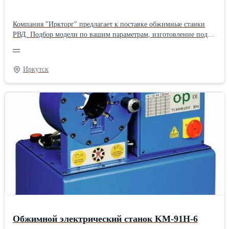
Компания "Иркторг" предлагает к поставке обжимные станки
РВД. Подбор модели по вашим параметрам, изготовление под
заказ, короткие сроки. Окорочный станок Модель KM-65F
—
Напряжение и мотор: 380V/0.75kW Max макс. размер рукава
(дюймы) /4"-2" 4SP Количество наборов оправки – 10 шт.
Иркутск
Скорость – 284 оборотов/мин Вес: 64 кг Габариты: длина-
ширина-высота 580*570*1120(мм)
Обжимной электрический станок KM-91H-6