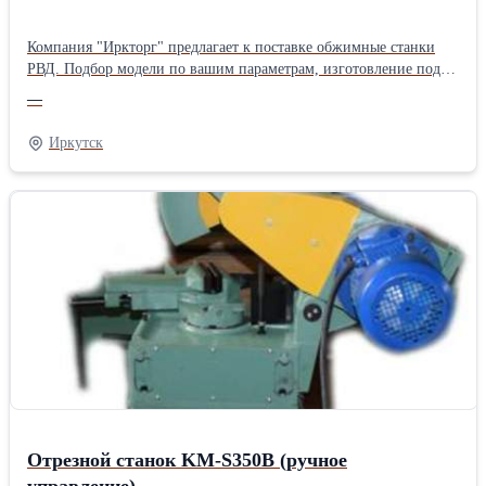
Компания "Иркторг" предлагает к поставке обжимные станки
РВД. Подбор модели по вашим параметрам, изготовление под
заказ, короткие сроки. Обжимной электрический станок KM-
—
91H-6 Напряжение: 380V-50 Hz-3 фазы макс. размер рукава
(дюймы) /4"-2" 4SP Усилие сжатия -640 тонн Открытие без
Иркутск
кулачков:122 mm Максимальное открытие: ≥28mm Количество
комплектов кулачков – 10 шт. Вес: 220kg Размеры: длина-
ширина-высота - 720*530*730(мм)
Отрезной станок KM-S350B (ручное
управление)