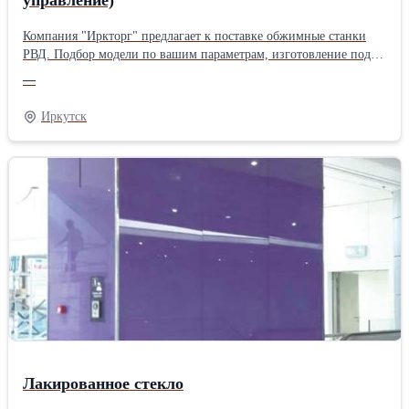
Компания "Иркторг" предлагает к поставке обжимные станки
РВД. Подбор модели по вашим параметрам, изготовление под
заказ, короткие сроки. Отрезной станок KM-S350B (ручное
—
управление) Рабочий диапазон: 1/4"-2" 4SP Напряжение и
мотор: 380V/3kW макс. размер рукава (дюймы) /4"-2" 4SP
Иркутск
Режущий диск: диаметр 350 мм Вес: 64 кг Габариты:
580*570*1120(мм) Максимальный диаметр: 82 mm Скорость:
2900 оборотов в мин Вес 95кг Габариты длина-ширина-высота
700*700*600
Лакированное стекло