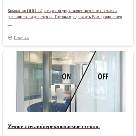
Компания ООО «Иркторг» осуществляет оптовые поставки
различных видов стекла. Готовы предложить Вам лучшие цены
и высокое качество! Доставка в кратчайшие сроки!
—
Лакированное стекло – вид декоративного стекла, изготовление
которого осуществляется с помощью технологий струйного
Иркутск
нанесения краски, трафаретной печати, волнистой печати.
Данный вид стекла может быть использовано в отделке
интерьеров, производства дверей. Лакированное стекло
открывает абсолютно новые возможности для дизайна
интерьеров ресторанов, офисов, магазинов, жилых помещений.
Возможно насесения по желанию заказчика любого цвета и
рисунка. Характеристики: Толщина – от 3 до 25 мм,
Максимальный размер – 3000*16000 мм, Минимальный размер –
100*300 мм
Умное стекло/переключаемое стекло.