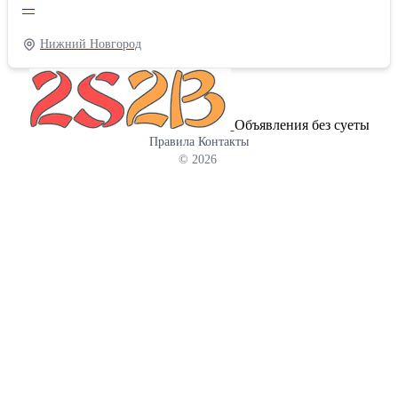
насосом из нефтяного пласта. Якорь газопесочный ЯГ-73.001.000
—
своей внутренней конической резьбой крепится на колонне
системы НКТ. Якорь газопесочный ЯГ-73.001.000 состоит из
Нижний Новгород
корпуса, муфты, сетки, гильзы, кожуха, башмака, пробки. На
конце корпуса имеется резьба, на которую навинчена муфта. На
среднюю часть корпуса установлена сетка из нержавеющей
стали. На муфту установлена гильза, имеющая на своей
Объявления без суеты
поверхности расположенные в последовательных сечениях 3
Правила
Контакты
отверстия Ø12 мм, 4 отверстия Ø14 мм, 5 отверстий Ø16 мм. На
© 2026
муфту установлен также кожух, прикрывающий отверстия на
гильзе и обеспечивающий за счёт разницы давлений
принудительное прохождение нефтегазовой смеси через
отверстия гильзы. В нижнюю часть гильзы ввернут башмак, на
котором установлена пробка. Характеристики: -
присоединительная резьба к трубам…резьба гладких труб НКТ
73 ГОСТ 633-80 шаг 2,54мм; - фильтрующий элемент …сетка 1-
040-025-130 12Х18Н9Т ГОСТ 3826-82 - способ фильтрации…
инерционно-гравитационный с механической очисткой; -
габаритные размеры: длина 1450 мм, диаметр Ø89 мм. Масса
28,3 кг; - максимальная производительность (насос условного
размера 44 с ходом 3,0 м) для легкой нефти 0,1 см2 /с…не менее
28 м3/сут для тяжелой нефти 0,665 см2 /с…не менее 12 м3/сут
для воды 0,01 см2 /с …не менее 55 м3/сут.