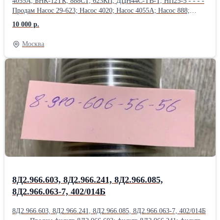
4055А, БНК-12ТК, 888СТ, 623КП, ДЦН44С-ТВ-Т, НП25-5 - - - -
Продам Насос 29-623; Насос 4020; Насос 4055А; Насос 888;
Насос 888А; Насос 888СТ; Насос 890; Насос 890С; Насос 892АМ;
10 000 р.
Продам Насос 918 (МТ-800 ); Насос 918А ( МТ-800 );
Насос 918Б ( МТ-800 ); Насос БНК-10ТК; Насос БНК-12ТК;
Москва
Насос 4062 ( МТ-800 ); Насос 435ФТ; Продам
Насос 463Б (МВ-280Б); Насос 465А; Насос 465Д (МП-6000-2с);
Насос 465К; Насос 465К ( Д-4500К); Насос 465МТВ; Продам
Насос 465МТВ (Д-1500ТВ); Насос 465П; Насос 623;
Насос 623АНМ; Насос 623Б; Насос 623К; Насос 623КП;
Насос 623Т1; Продам Насос 623Я; Насос 702М.500; Насос 876А;
Насос ДЦН-44С ТВ-Т; Насос ДЦН44С-ТВ-Т; Насос НД144-
22; НД-8С; Насос НП25-5; Продам Насос НП25-5Л; Насос НП25-
9; Насос НП34М-1Т; Насос НП43-2; НП43М-1;
8Д2.966.603, 8Д2.966.241, 8Д2.966.085,
8Д2.966.063-7, 402/014Б
8Д2.966.603, 8Д2.966.241, 8Д2.966.085, 8Д2.966.063-7, 402/014Б