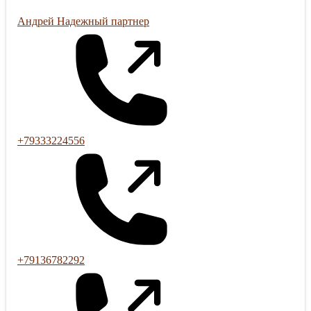
Андрей Надежный партнер
+79333224556
+79136782292