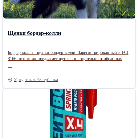
Щенки бордер-колли
Бордер-колли - щенки бордер-колли. Зарегистрированный в FCI
8166 питомник предлагает щенков от тщательно отобранных
родителей, прошедших генетические тесты на 273
—
инфекционных заболевания, а также другие необходимые
проверки здоровья. Наши собаки происходят из лучших
Удмуртская Республика
питомников мира: Clan-Abby, Bayshore, Nahrof, Maghera... они
отличаются высоким интеллектом, уравновешенным
темпераментом, исключительной красотой, привязанностью,
дружелюбным отношением к детям, взрослым и другим
животным. Они не лают. Подходят для содержания в качестве
домашнего питомца, для выставок, спорта или разведения.
Наши щенки предназначены только для тех, кто хочет для себя
самого лучшего. Возможна доставка по всей Европе.
Контактный телефон +38163626334, Вайбер, Вотсап