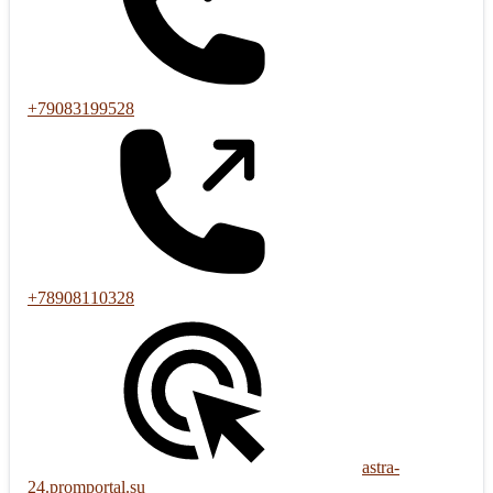
+79083199528
+78908110328
astra-
24.promportal.su