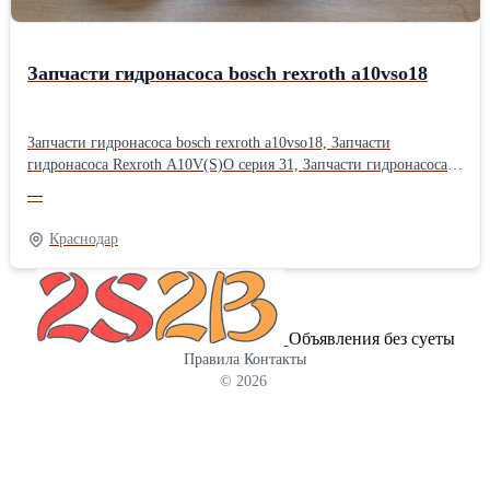
Запчасти гидронасоса bosch rexroth a10vso18
Запчасти гидронасоса bosch rexroth a10vso18, Запчасти
гидронасоса Rexroth A10V(S)O серия 31, Запчасти гидронасоса
bosch rexroth a10vso серии 52, Запчасти гидравлического насоса
—
bosch rexroth a10vso серии 31, Запчасти гидронасоса bosch rexroth
a10vso, Запчасти насоса bosch rexroth a10vso18, Запчасти
Краснодар
гидравлики спецтехники rexroth a10vso18, Запчасти аксиально-
поршневого насоса rexroth a10vso18, Запасные части гидронасоса
Bosch Rexroth A10VSO18: Надежность и точность в каждой
детали. Гидравлика — это сердце вашей техники, а аксиально-
Объявления без суеты
поршневой насос Bosch Rexroth A10VSO18 — это ее надежный
Правила
Контакты
мотор. Однако даже эталонная надежность требует
© 2026
своевременного обслуживания. Когда приходит время ремонта,
выбор правильных комплектующих становится критическим
фактором, определяющим ресурс и производительность всей
гидросистемы. Что мы предлагаем? В нашем ассортименте
представлен полный перечень запчастей для насоса серии