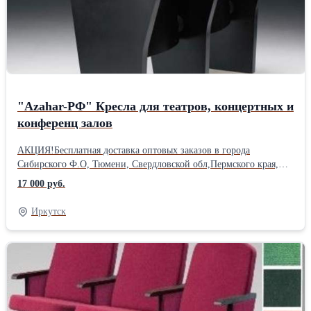
"Azahar-РФ" Кресла для театров, концертных и
конференц залов
АКЦИЯ!Бесплатная доставка оптовых заказов в города
Сибирского Ф.О, Тюмени, Свердловской обл,Пермского края,
Москвы и подмосковья.*ВНИМАНИЕ! ЦЕНА УКАЗАНА ЗА
17 000 руб.
ОДНО ПОСАДОЧНОЕ МЕСТО Габаритные размеры,ширина
(длина) х глубина х высота в мм: 520 х 540 х 900 Чехол:
Иркутск
Полиэфирная, триплированая, прочная, устойчивая к
истиранию, термостойкая, негорючая синтетическая ткань,
плотностью 250 г/м2, соответствует нормам пожарной
безопасности по ГОСТ 25076-81, 50810- 95, тест Мартиндейла
тест на пилингуемость: катышки не образуются,
воздухопроницаемость: от 240 дм.куб./м.кв., 100% полиэстер.
Мягкий элемент сиденья: Формованный пенополиуретан