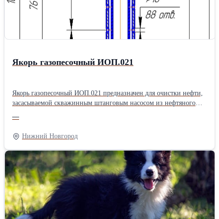
ВМЕСТИМОСТЬ Сталь толщиной 0,7-1 мм, Порошковая краска
защищает от Шкафы комплектуются полкой для дополнительные
ребра жесткости коррозии головного убора,перекладиной,
крючками 100% СОХРАННОСТЬ 100% БЕЗОПАСНОСТЬ
ВЕНТИЛИРУЕМЫЕ ФАСАДЫ Каждая секция оборудована
Острые кромки отсутствуют Чтобы никакие запахи в шкафу не
индивидуальными замками все углы травмобезопасны
Якорь газопесочный ИОП.021
застаивались и одежда была свежейПроизводитель: Собственное
производство Длина: 50 см Ширина: 50 см Высота: 186 см
Способ упаковки: гофрокартон
Якорь газопесочный ИОП.021 предназначен для очистки нефти,
засасываемой скважинным штанговым насосом из нефтяного
пласта. Якорь газопесочный ИОП.021 состоит из верхнего
—
корпуса, нижнего корпуса, патрубка, соединительных муфт,
внутренней трубы и пробки. Все детали якоря за исключением
Нижний Новгород
внутренней трубы имеют резьбы НКТ73 ГОСТ 633-80 с шагом
2,54 мм. Для забора рабочей среды из затрубного пространства
верхний корпус имеет 88 отверстий Ø10мм. Характеристики: -
диаметр эксплуатационной колонны…114, 146, 168; -
габаритные размеры: длина 16058 мм, диаметр Ø89 мм; - масса
22,2 кг; - рабочий диапазон пропускной способности до 200 м3/
сут.