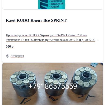
+38163626334 Гордана Ачимович Крушевац, Сербия Бордер-
колли - Щенки бордер-колли +38163626334
Клей KUDO Клеит Все SPRINT
Производитель: KUDO ❗Артикул: KX-4W Объём: 280 мл
Упаковка: 12 шт. ❗Оптовые цены при заказе от 5 000 р. от 5 000
р.: 506.52 руб. от 30 000 р.: 487.76 руб. от 60 000 р.: 469.00 руб.
506 р.
Люберцы