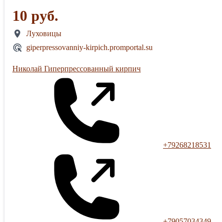
10 руб.
Луховицы
giperpressovanniy-kirpich.promportal.su
Николай Гиперпрессованный кирпич
+79268218531
+79057034349