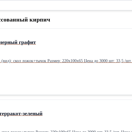
ессованный кирпич
 черный графит
Цвет: черный графит Фактура (вид): скол ложок+ты
терракот-зеленый