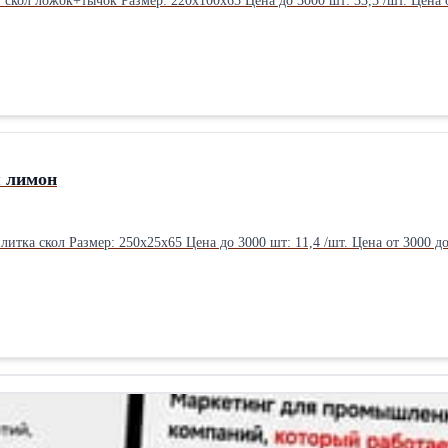
Цвет: терракот Фактура (вид): скол ложок+тычок Размер: 22
 лимон
литка скол Размер: 250х25х65 Цена до 3000 шт: 11,4 /шт. Цена от 3000 до 