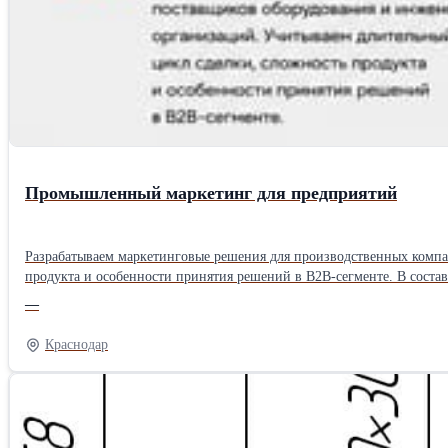
Промышленный маркетинг для предприятий
Разрабатываем маркетинговые решения для производственных комп
продукта и особенности принятия решений в B2B-сегменте. В состав работ входит: • анализ отрасли и конкурентов • сегментация целевой аудитории • разработка сайта и презентационных материалов •
поисковое продвижение • контекстная реклама • настройка системы получения обращений Помогаем промышленным компаниям системно представлять 
—
Подробнее: промышленный-маркетинг-услуги.рф
Краснодар