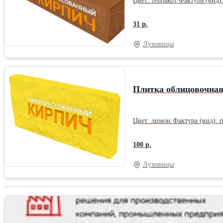
31 р.
Луховицы
Плитка облицовочная
Цвет: лимон Фактура (вид): п
100 р.
Луховицы