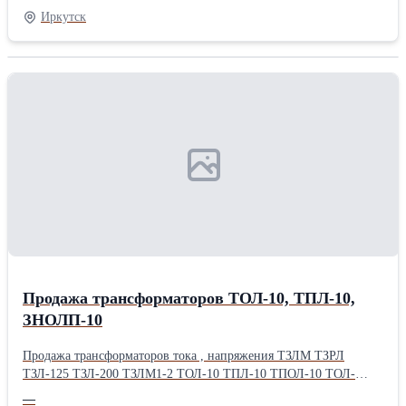
-Отощенный Спекающийся (ОС) Имеем в собственности, а так
Иркутск
же арендованный сортировочный комплекс. Произведем любую
фракцию под ваши нужды. При необходимости обогатим.
Поставки по РФ от 1 вагона, на экспорт от 5
вагонов.Производитель: Собственное производство Вид: Бурый
Тип: Длиннопламенный фракция: Мм 0-50
Продажа трансформаторов ТОЛ-10, ТПЛ-10,
ЗНОЛП-10
Продажа трансформаторов тока , напряжения ТЗЛМ ТЗРЛ
ТЗЛ-125 ТЗЛ-200 ТЗЛМ1-2 ТОЛ-10 ТПЛ-10 ТПОЛ-10 ТОЛ-
НТЗ-10 ЗНОЛП-10 ОЛСП1.25/10 ОМП-10/10 НТМИ-10 ЗНОЛ-35
—