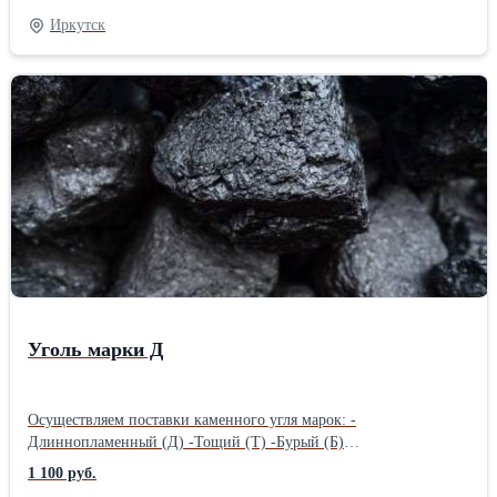
-Отощенный Спекающийся (ОС) Имеем в собственности, а так
Иркутск
же арендованный сортировочный комплекс. Произведем любую
фракцию под ваши нужды. При необходимости обогатим.
Поставки по РФ от 1 вагона, на экспорт от 5
вагонов.Производитель: Собственное производство Вид: Бурый
Тип: Длиннопламенный Фракция: Мм 0-50 Теплотворность:
Ккад/кг 550
Уголь марки Д
Осуществляем поставки каменного угля марок: -
Длиннопламенный (Д) -Тощий (Т) -Бурый (Б)
-Длиннопламенный Газовый (ДГ) -Слабоспекающийся (СС)
1 100 руб.
-Жирный (Ж) -Газовый Жирный Отощенный (ГЖО)