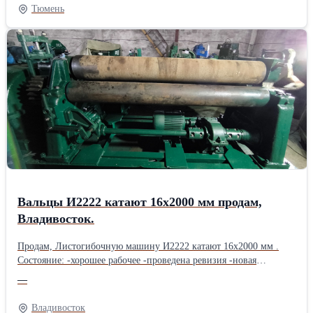
Диаметр рабочей части валка 660 мм. Длина рабочей части валка
Тюмень
1500 мм. Фрикция 1:1,14. Окружная скорость валков: переднего
30,4 м/мин; заднего 34,6 м/мин. Производительность вальцов
~80 л/мин. Мощность электродвигателя привода 132 кВт. Число
оборотов электродвигателя привода 985 об/мин. Рабочий зазор
между валками 0,5 — 10 мм . Охлаждение валков: температура
воды 10 — 18 °С; давление 1 — 3 атм; максимальный расход
охлаждающей воды 8 — 12 м3/час.
Вальцы И2222 катают 16х2000 мм продам,
Владивосток.
Продам, Листогибочную машину И2222 катают 16х2000 мм .
Состояние: -хорошее рабочее -проведена ревизия -новая
электрика -продажа с проверкой в работе Назначение: Гибка
—
листового металла (до 250 Мпа) в цилиндрические и конические
обечайки. Основные характеристики: - толщина листа до 16 мм -
Владивосток