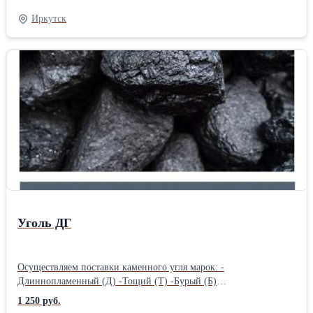
-Отощенный Спекающийся (ОС) Имеем в собственности, а так
Иркутск
же арендованный сортировочный комплекс. Произведем любую
фракцию под ваши нужды. При необходимости обогатим.
Поставки по РФ от 1 вагона, на экспорт от 5
вагонов.Производитель: Собственное производство Вид: Бурый
Тип: Длиннопламенный
Уголь ДГ
Осуществляем поставки каменного угля марок: -
Длиннопламенный (Д) -Тощий (Т) -Бурый (Б)
-Длиннопламенный Газовый (ДГ) -Слабоспекающийся (СС)
1 250 руб.
-Жирный (Ж) -Газовый Жирный Отощенный (ГЖО)