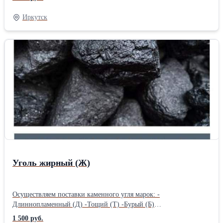
-Жирный (Ж) -Газовый Жирный Отощенный (ГЖО)
-Отощенный Спекающийся (ОС) Имеем в собственности, а так
Иркутск
же арендованный сортировочный комплекс. Произведем любую
фракцию под ваши нужды. При необходимости обогатим.
Поставки по РФ от 1 вагона, на экспорт от 14 вагонов.Способ
упаковки: Навалом в вагоны
Уголь жирный (Ж)
Осуществляем поставки каменного угля марок: -
Длиннопламенный (Д) -Тощий (Т) -Бурый (Б)
-Длиннопламенный Газовый (ДГ) -Слабоспекающийся (СС)
1 500 руб.