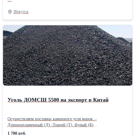
Организуем поставку на базисах: FOB (Находка, Ванино,
Владивосток) CFR северные и южные порты Китая CIF северные
Иркутск
и южные порты Китая Качество угля по запросу.Тип:
Длиннопламенный Фасовка: Навалом Происхождение топлива:
Естественное
Уголь ДОМСШ 5500 на экспорт в Китай
Осуществляем поставки каменного угля марок: -
Длиннопламенный (Д) -Тощий (Т) -Бурый (Б)
-Длиннопламенный Газовый (ДГ) -Слабоспекающийся (СС)
1 700 руб.