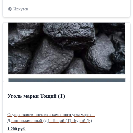
-Жирный (Ж) -Газовый Жирный Отощенный (ГЖО)
-Отощенный Спекающийся (ОС) Имеем в собственности, а так
Иркутск
же арендованный сортировочный комплекс. Произведем любую
фракцию под ваши нужды. При необходимости обогатим.
Поставки по РФ от 1 вагона, на экспорт от 5
вагонов.Производитель: Собственное производство Тип:
Длиннопламенный
Уголь марки Тощий (Т)
Осуществляем поставки каменного угля марок: -
Длиннопламенный (Д) -Тощий (Т) -Бурый (Б)
-Длиннопламенный Газовый (ДГ) -Слабоспекающийся (СС)
1 200 руб.
-Жирный (Ж) -Газовый Жирный Отощенный (ГЖО)