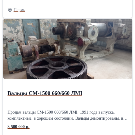
ЗНОМ-35 НАМИ-35 НАМИ-10-95 ОЛС1.25 ОЛС 0,63 ТЛК-10
ТЛО-10 ТЛМ-10 ТПОЛ-10 ТОЛ-СЭЩ-10 ТЛП-10
Пермь
Вальцы СМ-1500 660/660 ЛМI
Продам вальцы СМ-1500 660/660 ЛМI, 1991 года выпуска,
комплектные, в хорошем состоянии. Вальцы демонтированы, в
разобранном виде, готовы к погрузке. Цена: Договорная.
3 500 000 р.
Описание Вальцы СМ-1500 660/660 ЛМI Число валков 2 шт.