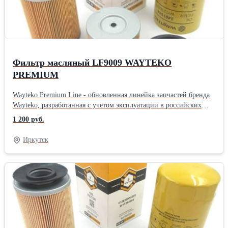
производстве осуществляется дополнительный контроль качества
Новая прочная упаковка гарантирует отсутствие повреждений
при транспортировке и хранении запчастей На все запчасти
распространяется гарантия в соответствии с
законодательствомПроизводитель: Wayteko Тип техники:
Грузовой автомобиль Тип запчасти: Оригинал
Фильтр масляный LF9009 WAYTEKO
PREMIUM
Wayteko Premium Line - обновленная линейка запчастей бренда
Wayteko, разработанная с учетом эксплуатации в российских
условиях. Все запчасти произведены в Китае на предприятиях с
1 200 руб.
современным оборудованием, дополнительным контролем
качества. В каждой упаковке есть сертификат качества. Все
Иркутск
предприятия, выпускающие Wayteko Premium Line прошли
сертификацию по стандарту ISO 9001. Особенности и
преимущества линейки Wayteko Premium: Wayteko Premium Line
разработаны для российских условий эксплуатации:и низких
температур Выгодная цена обеспечивается дотацией
производителя, чтобы большее количество потребителей могло
самостоятельно протестировать запчасти При производстве
используется только импортное высококачественное сырье На
производстве осуществляется дополнительный контроль качества