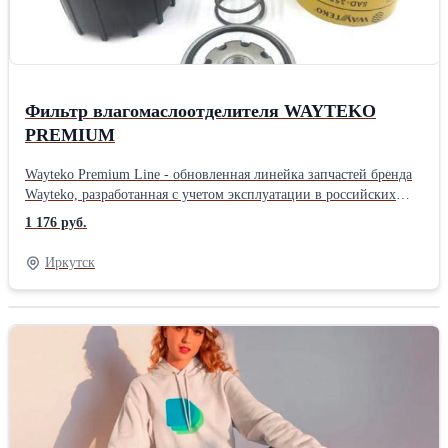
Новая прочная упаковка гарантирует отсутствие повреждений
при транспортировке и хранении запчастей На все запчасти
распространяется гарантия в соответствии с
законодательствомПроизводитель: Wayteko Тип техники:
Грузовой автомобиль Тип запчасти: Оригинал
Фильтр влагомаслоотделителя WAYTEKO
PREMIUM
Wayteko Premium Line - обновленная линейка запчастей бренда
Wayteko, разработанная с учетом эксплуатации в российских
условиях. Все запчасти произведены в Китае на предприятиях с
1 176 руб.
современным оборудованием, дополнительным контролем
качества. В каждой упаковке есть сертификат качества. Все
Иркутск
предприятия, выпускающие Wayteko Premium Line прошли
сертификацию по стандарту ISO 9001. Особенности и
преимущества линейки Wayteko Premium: Wayteko Premium Line
разработаны для российских условий эксплуатации:и низких
температур Выгодная цена обеспечивается дотацией
производителя, чтобы большее количество потребителей могло
самостоятельно протестировать запчасти При производстве
используется только импортное высококачественное сырье На
производстве осуществляется дополнительный контроль качества