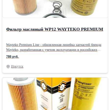
Новая прочная упаковка гарантирует отсутствие повреждений
при транспортировке и хранении запчастей На все запчасти
распространяется гарантия в соответствии с
законодательствомПроизводитель: Wayteko Тип техники:
Грузовой автомобиль Тип запчасти: Оригинал
Фильтр масляный WP12 WAYTEKO PREMIUM
Wayteko Premium Line - обновленная линейка запчастей бренда
Wayteko, разработанная с учетом эксплуатации в российских
условиях. Все запчасти произведены в Китае на предприятиях с
780 руб.
современным оборудованием, дополнительным контролем
качества. В каждой упаковке есть сертификат качества. Все
Иркутск
предприятия, выпускающие Wayteko Premium Line прошли
сертификацию по стандарту ISO 9001. Особенности и
преимущества линейки Wayteko Premium: Wayteko Premium Line
разработаны для российских условий эксплуатации:и низких
температур Выгодная цена обеспечивается дотацией
производителя, чтобы большее количество потребителей могло
самостоятельно протестировать запчасти При производстве
используется только импортное высококачественное сырье На
производстве осуществляется дополнительный контроль качества