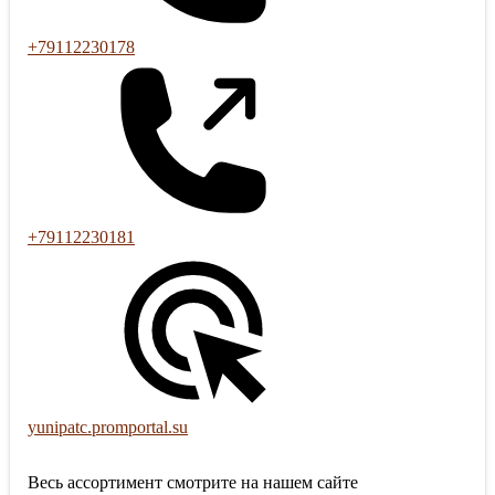
+79112230178
+79112230181
yunipatc.promportal.su
Весь ассортимент смотрите на нашем сайте