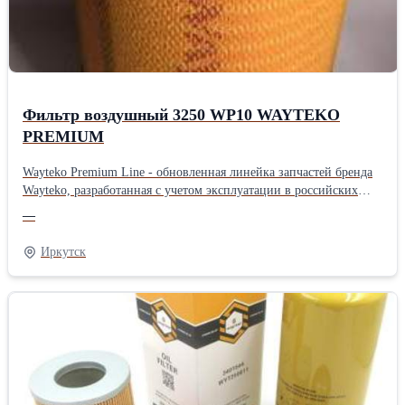
производстве осуществляется дополнительный контроль качества
Новая прочная упаковка гарантирует отсутствие повреждений
при транспортировке и хранении запчастей На все запчасти
распространяется гарантия в соответствии с
законодательствомПроизводитель: Wayteko Тип техники:
Грузовой автомобиль Тип запчасти: Оригинал
Фильтр воздушный 3250 WP10 WAYTEKO
PREMIUM
Wayteko Premium Line - обновленная линейка запчастей бренда
Wayteko, разработанная с учетом эксплуатации в российских
условиях. Все запчасти произведены в Китае на предприятиях с
—
современным оборудованием, дополнительным контролем
качества. В каждой упаковке есть сертификат качества. Все
Иркутск
предприятия, выпускающие Wayteko Premium Line прошли
сертификацию по стандарту ISO 9001. Особенности и
преимущества линейки Wayteko Premium: Wayteko Premium Line
разработаны для российских условий эксплуатации:и низких
температур Выгодная цена обеспечивается дотацией
производителя, чтобы большее количество потребителей могло
самостоятельно протестировать запчасти При производстве
используется только импортное высококачественное сырье На