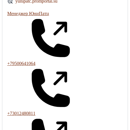
yunipatc.promportal.su
Менеджер ЮниПатц
+79500641064
+73012480811