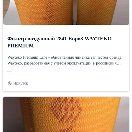
Фильтр воздушный 2841 Евро3 WAYTEKO
PREMIUM
Wayteko Premium Line - обновленная линейка запчастей бренда
Wayteko, разработанная с учетом эксплуатации в российских
условиях. Все запчасти произведены в Китае на предприятиях с
—
современным оборудованием, дополнительным контролем
качества. В каждой упаковке есть сертификат качества. Все
Иркутск
предприятия, выпускающие Wayteko Premium Line прошли
сертификацию по стандарту ISO 9001. Особенности и
преимущества линейки Wayteko Premium: Wayteko Premium Line
разработаны для российских условий эксплуатации:и низких
температур Выгодная цена обеспечивается дотацией
производителя, чтобы большее количество потребителей могло
самостоятельно протестировать запчасти При производстве
используется только импортное высококачественное сырье На