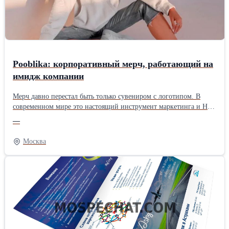
Новая прочная упаковка гарантирует отсутствие повреждений
при транспортировке и хранении запчастей На все запчасти
распространяется гарантия в соответствии с
законодательствомПроизводитель: Wayteko Тип техники:
Грузовой автомобиль Тип запчасти: Оригинал
Pooblika: корпоративный мерч, работающий на
имидж компании
Мерч давно перестал быть только сувениром с логотипом. В
современном мире это настоящий инструмент маркетинга и HR,
который помогает формировать эмоциональную связь с
—
персоналом и партнерами, наращивать узнаваемость компании и
развивать корпоративную культуру. Pooblika уже 10 лет
Москва
превращает мерч в важнейший актив бизнеса – от идеи и
дизайна до изготовления и доставки заказчику. Для
эффективного развития бизнеса и наращивания доверия со
стороны клиентов и деловых партнеров компания предлагает
брендированная одежда Москва и другую продукцию
исключительного качества. Что создает Pooblika Pooblika
реализует полный цикл производства корпоративного мерча: от
подготовки идеи до организации доставки заказчику готовых