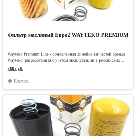
Новая прочная упаковка гарантирует отсутствие повреждений
при транспортировке и хранении запчастей На все запчасти
распространяется гарантия в соответствии с
законодательствомПроизводитель: Wayteko Тип техники:
Землеройная техника Тип запчасти: Оригинал
Фильтр масляный Евро2 WAYTEKO PREMIUM
Wayteko Premium Line - обновленная линейка запчастей бренда
Wayteko, разработанная с учетом эксплуатации в российских
условиях. Все запчасти произведены в Китае на предприятиях с
366 руб.
современным оборудованием, дополнительным контролем
качества. В каждой упаковке есть сертификат качества. Все
Иркутск
предприятия, выпускающие Wayteko Premium Line прошли
сертификацию по стандарту ISO 9001. Особенности и
преимущества линейки Wayteko Premium: Wayteko Premium Line
разработаны для российских условий эксплуатации:и низких
температур Выгодная цена обеспечивается дотацией
производителя, чтобы большее количество потребителей могло
самостоятельно протестировать запчасти При производстве
используется только импортное высококачественное сырье На
производстве осуществляется дополнительный контроль качества