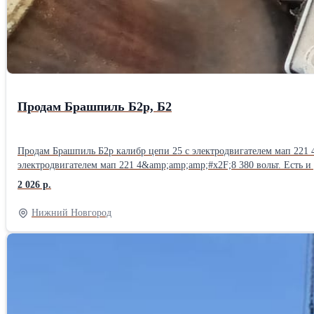
Продам Брашпиль Б2р, Б2
Продам Брашпиль Б2р калибр цепи 25 с электродвигателем мап 221 
электродвигателем мап 221 4&amp;amp;amp;#x2F;8 380 вольт. Есть 
смычки,скобы концевые,звени кентера,вертлюги,вертлюг скоба разны
2 026 р.
Нижний Новгород