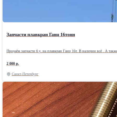
Запчасти плавкран Ганц 16тонн
Продаём запчасти б.у. на плавкран Ганц 16т. В наличии всё . А также сам кран 16т в 
2 000 р.
Санкт-Петербург