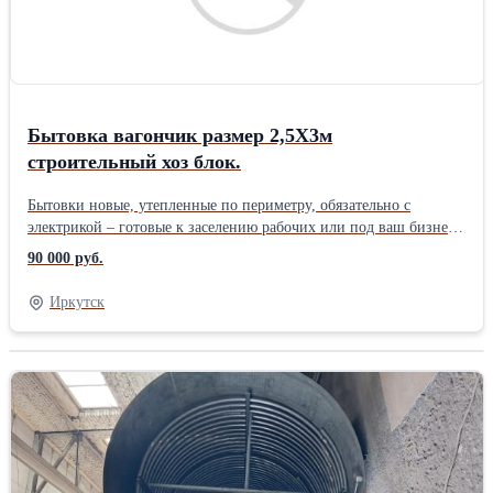
изделия, смотрите наши другие объявления или позвоните нам.
. Доставляем по городу и области Находимся в Иркутске
Звоните, обсудим варианты сотрудничества, сделаем нужный
вариант. Гарантия качества 12 месяцев!Производитель:
Собственное производство
Бытовка вагончик размер 2,5Х3м
строительный хоз блок.
Бытовки новые, утепленные по периметру, обязательно с
электрикой – готовые к заселению рабочих или под ваш бизнес.
Применения: > Для проживания рабочих > Для прорабов > Для
90 000 руб.
офисных сотрудников и ИТР > Бытовки под раздевалку > Блок-
контейнеры для принятия пищи и другие. > Договор, гарантия
Иркутск
12 мес. ___________________________________ В
Комплектацию входит: > Внутренняя отделка стен - вагонка или
мдф панели (цена разная) > Покрытие пола - ОСБ плита >
Утеплитель 100мм вкруг. > Пластиковое окно > Комплект
розеток и освещения, вводная розетка. > Фото соответствуют
(изготовим разные комплектации и виды под ваш запрос)
__________________________________ Данный размер и цена:
2,5х3,0 Цена 90,000 р/за шт. (с ндс) Возможны и другие
размеры, и изделия, смотрите наши другие объявления или