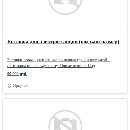
Бытовка для электростанции (под ваш размер)
Бытовки новые, утепленные по периметру, с электрикой –
изготовим по вашему заказу. Применения: > Под
электростанцию > Для проживания рабочих > Для прорабов >
90 000 руб.
Для офисных сотрудников и ИТР > Бытовки под раздевалку >
Блок-контейнеры для принятия пищи и другие. > Договор,
Иркутск
гарантия 12 мес. ___________________________________ В
Комплектацию входит: > Внутренняя отделка стен - вагонка или
мдф панели (цена разная) > Покрытие пола - ОСБ плита >
Утеплитель 100мм вкруг > Пластиковое окно > Комплект
розеток и освещения, вводная розетка. > Фото соответствуют
(изготовим разные комплектации и виды под ваш запрос)
__________________________________ Данный размер и цена:
2,5х3,2м Цена 90000 за шт. Возможны и другие размеры, и