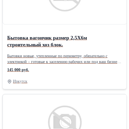
Обустройство кровли Форма оплаты: наличный / безналичный
расчёт. Звоните и заказывайте! Телефон указан в описании
ПРИНИМАЕМ ЗАКАЗЫ СРАЗУ ПО ТЕЛЕФОНУ! Доставка по
городу и области!Производитель: Собственное производство
Тип: ФК Порода дерева: Береза Сорт: Сорт 3/3 Обработка:
Нешлифованная Назначение: Строительная
Бытовка вагончик размер 2,5Х6м
строительный хоз блок.
Бытовки новые, утепленные по периметру, обязательно с
электрикой – готовые к заселению рабочих или под ваш бизнес.
Применения: > Для проживания рабочих > Для прорабов > Для
145 000 руб.
офисных сотрудников и ИТР > Бытовки под раздевалку > Блок-
контейнеры для принятия пищи и другие. > Договор, гарантия
Иркутск
12 мес. ___________________________________ В
Комплектацию входит: > Внутренняя отделка стен - вагонка или
мдф панели (цена разная) > Покрытие пола - ОСБ плита >
Утеплитель 100мм вкруг > Пластиковое окно > Комплект
розеток и освещения, вводная розетка. > Фото соответствуют
(изготовим разные комплектации и виды под ваш запрос)
__________________________________ Данный размер и цена:
2,5х6,0 Цена 145,000 р/шт. Возможны и другие размеры, и