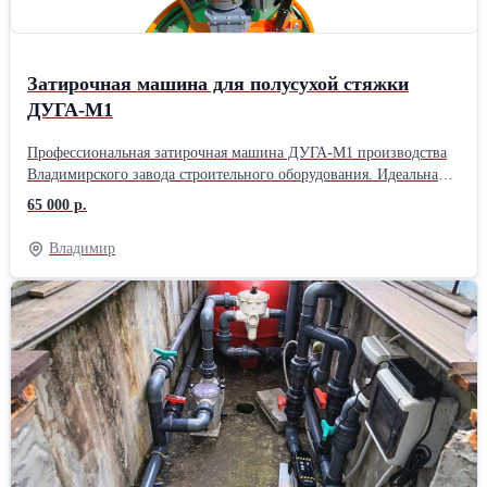
Затирочная машина для полусухой стяжки
ДУГА-М1
Профессиональная затирочная машина ДУГА-М1 производства
Владимирского завода строительного оборудования. Идеальна
для полусухой стяжки, вес с диском всего 40кг! Складная рама,
65 000 р.
регулировка стойки по росту оператора, надёжный пусковой
механизм (путевой выключатель, а не кнопка) с плавным
Владимир
пуском. Профессиональный дорогой электродвигатель и соосный
редуктор (не дешёвый червячный), мощный прожектор 70Вт,
диски в наличии. Питание 220в, 1,1кВт. Производство более 11
лет для торговых сетей под разными брендами. Затирочные
машины такого уровня стоят от 100т.р. В комплекте паспорт,
гарантийный талон, фанерный ящик для перевозки. Модель
ДУГА - М1 Привод - Электрический, 220В Назначение - Для
полусухой стяжки Масса, кг - 40 Потребляемая мощность, кВт -
1,1 Диаметр обрабатываемой поверхности, мм - 610 Диск - D600
(605)мм Тип крепления диска - 4 шпильки Прожектор - 70 Вт
Упаковка - Фанерно-деревянный ящик Габариты в упаковке -