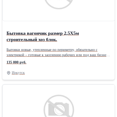
изделия, смотрите наши другие объявления или позвоните нам.
. Доставляем по городу и области Находимся в Иркутске
Звоните, обсудим варианты сотрудничества, сделаем нужный
вариант. Гарантия качества 12 месяцев!Производитель:
Собственное производство
Бытовка вагончик размер 2,5Х5м
строительный хоз блок.
Бытовки новые, утепленные по периметру, обязательно с
электрикой – готовые к заселению рабочих или под ваш бизнес.
Применения: > Для проживания рабочих > Для прорабов > Для
135 000 руб.
офисных сотрудников и ИТР > Бытовки под раздевалку > Блок-
контейнеры для принятия пищи и другие. > Договор, гарантия
Иркутск
12 мес. ___________________________________ В
Комплектацию входит: > Внутренняя отделка стен - вагонка или
мдф панели (цена разная) > Покрытие пола - ОСБ плита >
Утеплитель 100мм вкруг > Пластиковое окно > Комплект
розеток и освещения, вводная розетка. > Фото соответствуют
(изготовим разные комплектации и виды под ваш запрос)
__________________________________ Данный размер и цена:
2,5х5,0 Цена 135,000 р/шт. Возможны и другие размеры, и