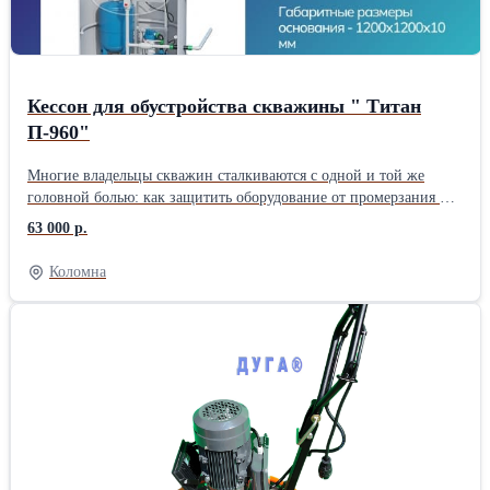
Кессон для обустройства скважины " Титан
П-960"
Многие владельцы скважин сталкиваются с одной и той же
головной болью: как защитить оборудование от промерзания и
грунтовых вод? Мы рекомендуем проверенное решение —
63 000 р.
кессон «Титан П-960». Почему именно он? ✅ Надежность.
Выполнен из качественного полипропилена. Он не ржавеет, не
Коломна
гниет и не требует дополнительной гидроизоляции. ✅
Герметичность. Конструкция полностью исключает попадание
верховодки в скважину. Ваша вода останется чистой. ✅
Удобство. Внутри достаточно места для размещения автоматики,
гидроаккумулятора и фильтров. Обслуживать скважину теперь
можно в полный рост, а не «на корточках». ✅ Долговечность.
Срок службы такого кессона — более 50 лет. Поставили и
забыли. «Титан П-960» — это инвестиция в комфорт вашего
загородного дома. Хотите узнать стоимость установки под ключ?
Пишите в комментариях или в директ, проконсультируем!