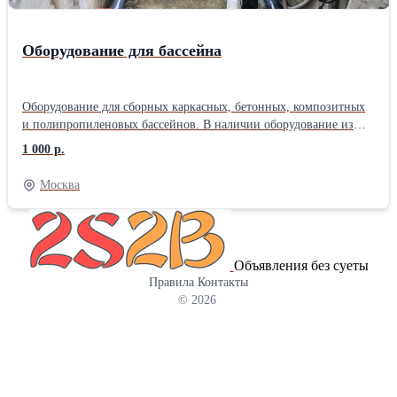
69х64х58см
Оборудование для бассейна
Оборудование для сборных каркасных, бетонных, композитных
и полипропиленовых бассейнов. В наличии оборудование из
пластика и нержавеющей стали марки AISI304 и AISI316 от
1 000 р.
производителей Aquaviva, Emaux, Kripsol, Poolmagic, Hayward,
Elecro, Pahlen, Fairland и многие др.: - Морозоустойчивые
Москва
бассейны - Системы фильтрации (фильтры, насосы) - Чашковые
пакеты (внутренний лайнер) - Закладные элементы (скиммер,
форсунка, донный слив, переливные решетки) - Пылесосы
(роботы, полуавтоматические и ручные) - Пленка ПВХ
Объявления без суеты
(однотонная, с рисунком, текстурная и 3D) - Лестницы для
Правила
Контакты
бассейна и поручни - Оборудование для подогрева воды
© 2026
(теплообменники, электронагреватели, тепловые насосы) -
Оборудование для дезинфекции (станция дозации,
хлоргенераторы, уф-установки) - Аттракционы (водопады,
противотоки, аэромассаж, гидромассаж) - Подсветка для
бассейна (прожекторы накладные, с Led диодами,
комплектующие) Наши специалисты выполнят: облицовку