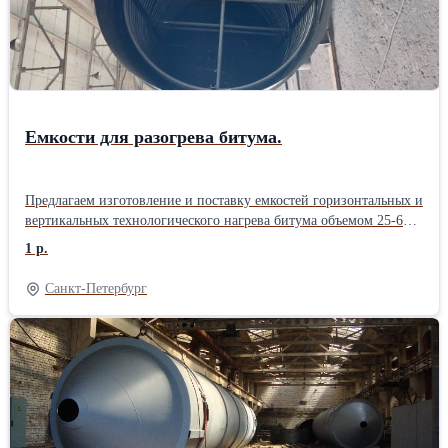
позвоните нам. . Доставляем по городу и области Находимся в
Иркутске Звоните, обсудим варианты сотрудничества, сделаем
нужный вариант. Гарантия качества 12 месяцев!Производитель:
Собственное производство
Емкости для разогрева битума.
Предлагаем изготовление и поставку емкостей горизонтальных и
вертикальных технологического нагрева битума объемом 25-60
м3 в габаритных размерах для перевозки автотранспортом.
1 р.
Емкость предназначена для хранения и разогрева
нефтепродуктов до рабочей температуры. Нагрев производится
Санкт-Петербург
термальным маслом внутри емкости.