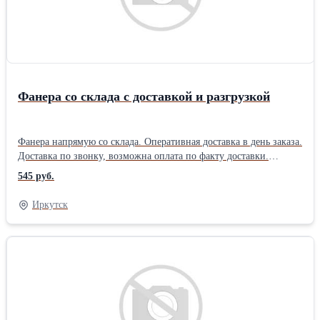
наше ещё одно объявление по номеру телефона.
____________________________________________________
Доставка по городу и области. Машины готовы к отгрузке.
Звоните, заказывайте.Производитель: Собственное производство
Вид пиломатериала: Обрезной Порода дерева: Сосна Сорт
пиломатериала: 1 сорт Влажность: Естественной влажности
Фанера со склада с доставкой и разгрузкой
Фанера напрямую со склада. Оперативная доставка в день заказа.
Доставка по звонку, возможна оплата по факту доставки.
Осуществляем разгрузку товара на платной основе - машина до
545 руб.
50 листов - 500 рублей. Далее по согласованию Ознакомьтесь с
товаром, по всем вопросам - звоните! Размеры 2440мм*1220мм
Иркутск
Цены: 6мм - 545 руб /лист. 9мм - 720 руб /лист 12мм - 920 руб /
лист 15мм - 1070 руб /лист 18мм - 1300 руб /лист. 18мм -
ламинированная - 1650 руб/лист 21мм - 1500 руб / лист.
Характеристики: - Марка ФК, НШ. Сорт 2/3 - Ширина 2440 мм -
Длина 1220 мм - Площадь листа 2,98 м2 Минимальный объём
заказа: 3 листа. Так же в продаже: # Пиломатериалы (доска,
брус, брусок). Применение (фанеры): - Опалубочные
конструкции - Изготовление твердой тары - Строительство -