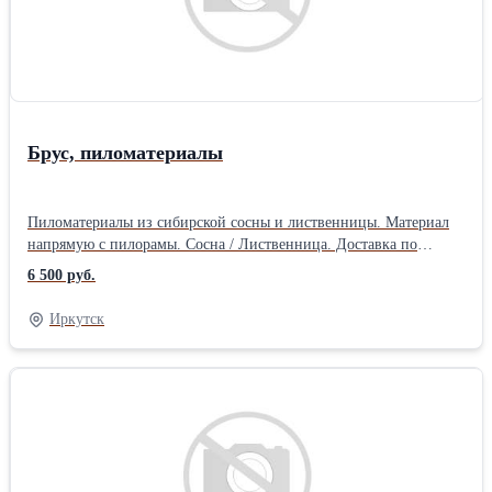
изделия, смотрите наши другие объявления или позвоните нам.
. Доставляем по городу и области Находимся в Иркутске
Звоните, обсудим варианты сотрудничества, сделаем нужный
вариант. Гарантия качества 12 месяцев!Производитель:
Собственное производство
Брус, пиломатериалы
Пиломатериалы из сибирской сосны и лиственницы. Материал
напрямую с пилорамы. Сосна / Лиственница. Доставка по
звонку, возможна оплата по факту приезда машины. *Цена
6 500 руб.
указана за позицию - эконом* и свежий* (синева присутствует)
Размеры и цены: горельник лес | Свежий лес 100х100х6000мм
Иркутск
6500 руб. | 10400 руб/м3 100x180х6000мм 6800 руб. | 10400 руб/
м3 100х150х6000мм 5800 руб. | 7900 руб/м3 150х150х6000мм
6500 руб. | 10400 руб/м3 Старый лес | Свежий лес
150х180х6000мм 6500 руб. | 10400 руб/м3 180х180х6000мм 7000
руб. | 10400 руб/м3 Цена на лиственницу 1 сорт - 9400р/м3
Также есть брус, брусок. Позвоните нам, мы расскажем! ----------
---------------------------- Форма оплаты: наличный, безналичный
расчет. Так же есть и другие виды пиломатериалов, смотрите