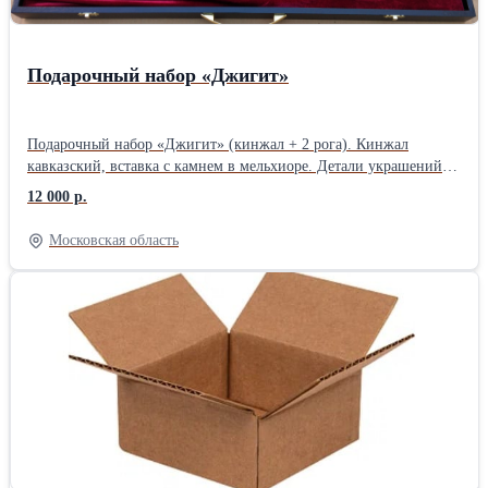
Подарочный набор «Джигит»
Подарочный набор «Джигит» (кинжал + 2 рога). Кинжал
кавказский, вставка с камнем в мельхиоре. Детали украшений
выполнены из мельхиора. Ножны изготавливаются в ручную из
12 000 р.
дерева и обтягиваются кожей. Футляр деревянный, с укладкой из
красного бархата, крышка из прозрачного стекла. Рога
Московская область
сувенирные КРС.