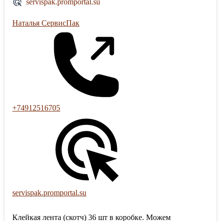
servispak.promportal.su
Наталья СервисПак
+74912516705
servispak.promportal.su
Клейкая лента (скотч) 36 шт в коробке. Можем