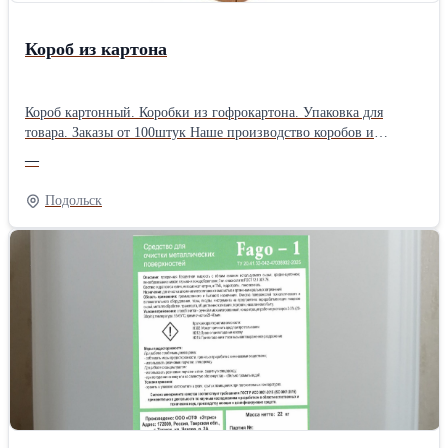
Короб из картона
Короб картонный. Коробки из гофрокартона. Упаковка для
товара. Заказы от 100штук Наше производство коробов и
гофрокартона находится в МО, г.Подольске. Качественно и в
—
срок изготовим для вас четырехклапанные гофрокороба любых
размеров оптом; -самосборную гофротару на заказ; -картонную
Подольск
упаковку сложной высечки по вашему индивидуальному заказу;
-крупногабаритную тару, в т.ч. и усиленных конструкций;
-упаковку под пиццу или пироги; -сопутствующие изделия
(уголки, вкладыши, перегородки); -гофроящики из
пятислойного картона; Минимальный заказ коробов по Вашим
размерам от 100штук. Сроки исполнения заказа — 2-3 дня.
Любые конструкции коробов по каталогу FEFCO. Также
изготавливаем самосборные коробки, собираемые без
использования клея, скотча и других допсредств с помощью
язычковых соединений. -для маркетплейсов; -АРХИВНЫЕ
короба; -большие; -маленькие; -длинные; -с перекрывающимися
клапанами;