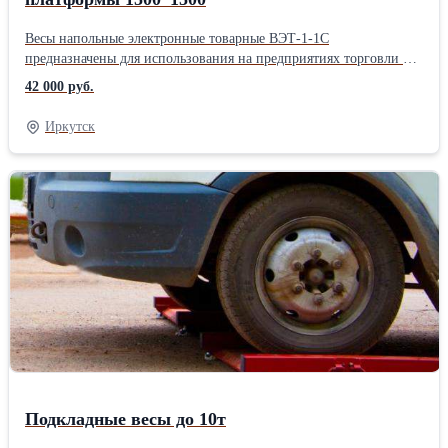
Весы напольные электронные товарные ВЭТ-1-1С
предназначены для использования на предприятиях торговли и
общественного питания и промышленности. Весы могут
42 000 руб.
применяться и в других отраслях народного хозяйства. Весы
сертифицированы по ГОСТ OIML R 76-1-2011 и внесены в
Иркутск
Государственный реестр средств измерений. Имеют поверку
ЦСМ на год. Дисплей: LЕD(Светодиодный). Питание: от сети
220В; от аккумулятора, не менее 8 часов непрерывной работы.
Температура эксплуатации: -10/+40 С. Влагозащитный чехол для
прибора: есть. Платформа: сталь. Прибор: нержавеющая
сталь.Способ установки: Напольные Тип управления:
Электронные Наибольший предел взвешивания: 3000 кг
Подкладные весы до 10т