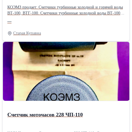
КОЭМЗ продает: Счетчики турбинные холодной и горячей воды
ВТ-100, ВТГ-100. Счетчики турбинные холодной воды ВТ-100
предназначены для измерения количества питьевой воды в
—
системах коммунального водоснабжения протекающей по
трубопроводу при температуре до 30 градусов С и давления до
Старая Купавна
10 кгс/см2 (1,0) Мпа. *Счетчик турбинный холодной воды
ВТ-100. Технические данные: Диаметр условного прохода -
100мм. Фланцевый. Монтажная длина - 215мм. Ширина -
215мм. Высота - 270мм. Масса, кг не более - 14,0. *Счетчик
турбинный горячей воды ВТГ-100. Диаметр условного прохода -
100мм. Фланцевый. Монтажная длинна - 215 мм. Ширина -
215мм. Высота - 270мм. Масса, кг не более - 14,0. Подробности
по телефону или на сайте:
Счетчик моточасов 228 ЧП-110