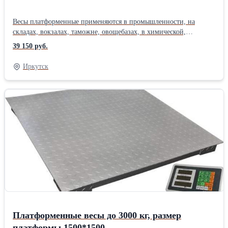
Весы платформенные применяются в промышленности, на
складах, вокзалах, таможне, овощебазах, в химической,
пищеперерабатывающей и оборонной промышленности, в
39 150 руб.
сельском хозяйстве и торговле. Являются
самыми универсальными весами. Устойчивы к небольшим
Иркутск
ударным нагрузкам. Уникальная жесткость платформы при
небольшой металлоемкости. 2,5 кратный запас прочности для
равнораспределенной нагрузки и 1,5 - для точечной нагрузки.
При выпуске с производства каждые платформенные весы
прогружаются, проходят проверку метрологических
характеристик, настраиваются и после этого попадают на склад.
Поставляются с первичной Государственной поверкой на
год, изготавливаются по новому международному ГОСТ OIML
R 76-1-2011. Функции · тарирование во всём диапазоне; ·
суммирование; · удержание значения массы после стабилизации;
· ручное обнуление дисплея.
Платформенные весы до 3000 кг, размер
платформы 1500*1500