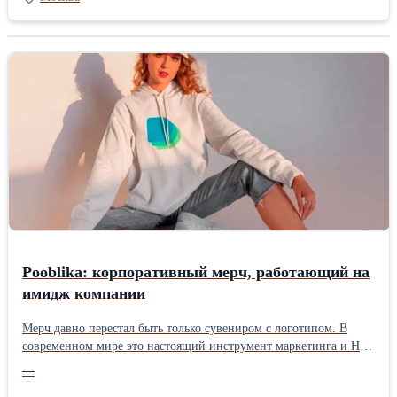
МКАД, 10 минут транспортом до м. Медведково, ст Перловская
7 минут пешком, 25 минут от Ярославского вокзала (м.
Комсомольская) на эл-ке. Благоустроенный зеленый район в
природоохранной зоне, берег реки Яузы, ландшафтные работы,
наземные и подземные стоянки, В непосредственной близости
Московский государственный областной университет (МГОУ),
школы, д/сады, магазины, аптеки, банки, поликлиника,
спортивные площадки, детские площадки и т. д.. Стоимость
аренды 45000 руб. + коммунальные услуги. Предоплата за месяц
+. Только славяне. Тел.: +7 (968) 923-14-94 Собственник
Pooblika: корпоративный мерч, работающий на
имидж компании
Мерч давно перестал быть только сувениром с логотипом. В
современном мире это настоящий инструмент маркетинга и HR,
который помогает формировать эмоциональную связь с
—
персоналом и партнерами, наращивать узнаваемость компании и