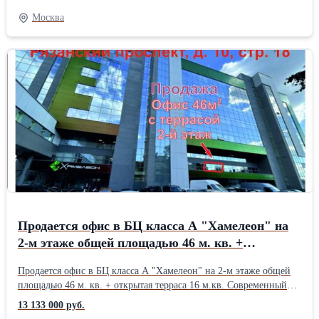
https://2gis.ru/moscow/firm/4504127908584569?
Москва
m=37.792795%2C55.717613%2F16 -Полиграфические услуги
-Широкоформатная печать. Печать на холсте, бэклите, баннере,
самоклейке. -Трафаретная печать-Ризограф. Тиражирование.
Копирование. -Фотопечать -Переплет, брошюровка документов
-Нанесение изображения на футболки, одежду, спортивную
форму, спецодежду, кружки, металл Сублимация, термоперенос,
термотрансфер. -Рекламные конструкции. Стенды. Вывески.
Указатели. Баннеры. Наклейки. Таблички. Щтендеры -Печати и
штампы -Закатные значки -УФ печать на стекле, пластике,
металле, дереве... -Лазерная резка, гравировка, фрезеровка
График: Пн пт: 10.00-20.00, сб. 10.00-19.00
Продается офис в БЦ класса A "Хамелеон" на
2-м этаже общей площадью 46 м. кв. +
открытая терраса 16 м. кв. +7
Продается офис в БЦ класса A "Хамелеон" на 2-м этаже общей
площадью 46 м. кв. + открытая терраса 16 м.кв. Современный
ремонт. Центральное кондиционирование (2 фанкойла). Доступ
13 133 000 руб.
в помещение 7х24. Приточно-вытяжная вентиляция.