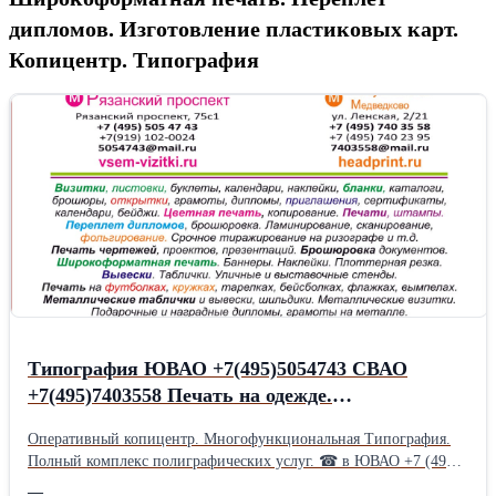
дипломов. Изготовление пластиковых карт.
Копицентр. Типография
Типография ЮВАО +7(495)5054743 СВАО
+7(495)7403558 Печать на одежде.
Широкоформатная и УФ печать. Рекламные
Оперативный копицентр. Многофункциональная Типография.
конструкции: Стенды. Вывески. Указатели.
Полный комплекс полиграфических услуг. ☎ в ЮВАО +7 (495)
Баннеры. Наклейки. Таблички. Щтендеры
505-47-43, +7 (919) 102-00-24 м. Рязанский проспект ☎ в СВАО
—