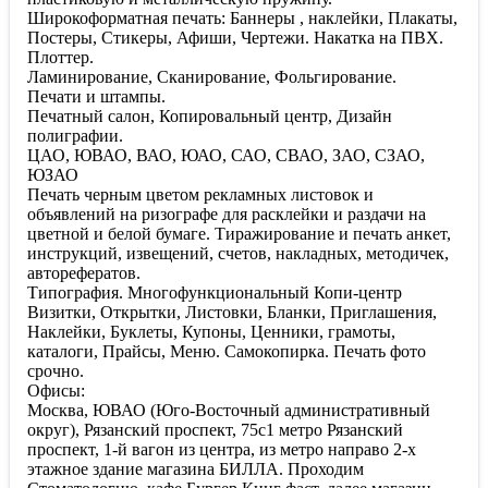
Широкоформатная печать: Баннеры , наклейки, Плакаты,
Постеры, Стикеры, Афиши, Чертежи. Накатка на ПВХ.
Плоттер.
Ламинирование, Сканирование, Фольгирование.
Печати и штампы.
Печатный салон, Копировальный центр, Дизайн
полиграфии.
ЦАО, ЮВАО, ВАО, ЮАО, САО, СВАО, ЗАО, СЗАО,
ЮЗАО
Печать черным цветом рекламных листовок и
объявлений на ризографе для расклейки и раздачи на
цветной и белой бумаге. Тиражирование и печать анкет,
инструкций, извещений, счетов, накладных, методичек,
авторефератов.
Типография. Многофункциональный Копи-центр
Визитки, Открытки, Листовки, Бланки, Приглашения,
Наклейки, Буклеты, Купоны, Ценники, грамоты,
каталоги, Прайсы, Меню. Самокопирка. Печать фото
срочно.
Офисы:
Москва, ЮВАО (Юго-Восточный административный
округ), Рязанский проспект, 75с1 метро Рязанский
проспект, 1-й вагон из центра, из метро направо 2-х
этажное здание магазина БИЛЛА. Проходим