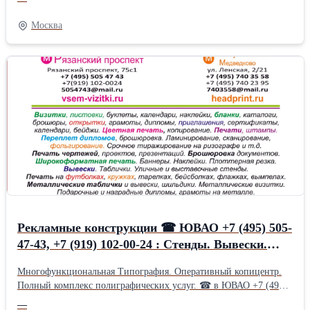
+7 (495) 740-35-58 м. Бабушкинская, Медведково headprint.ru
www.vsem-vizitki.ru -Полиграфические услуги
Москва
-Широкоформатная печать. Печать на холсте, бэклите, баннере,
самоклейке. -Трафаретная печать-Ризограф. Тиражирование.
Копирование. -Визитки, листовки, бланки, каталоги,
авторефераты, буклеты -Фотопечать любого размера -Печать
чертежей, лекал, проектов, отчетов, презентаций -Переплет,
брошюровка документов, дипломов, проектов, диссертаций,
чертежей -Нанесение изображения на футболки, одежду,
спортивную форму, спецодежду, кружки, металл -Печать лекал
чертежей, проектов на широкоформатном плоттере. Закатные
значки. УФ печать на любых материалах дерево, пластик,
металл, стекло. Сублимация, термоперенос, термотрансфер.
-Рекламные конструкции. Стенды. Вывески. Указатели.
Баннеры. Наклейки. Таблички. Щтендеры -Печати и штампы
-Закатные значки -УФ печать на любых материалах на стекле,
Рекламные конструкции ☎ ЮВАО +7 (495) 505-
пластике, металле, дереве... -Изготовление сувенирной
продукции -Лазерная резка, гравировка, фрезеровка График
47-43, +7 (919) 102-00-24 : Стенды. Вывески.
работы: Пн пт: 10.00-20.00, сб. 10.00-19.00
Указатели. Баннеры. Наклейки. Таблички.
Многофункциональная Типография. Оперативный копицентр.
Щтендеры. УФ печать на любых материалах.
Полный комплекс полиграфических услуг. ☎ в ЮВАО +7 (495)
Печать на одежде
505-47-43, +7 (919) 102-00-24 м. Рязанский проспект ☎ в СВАО
—