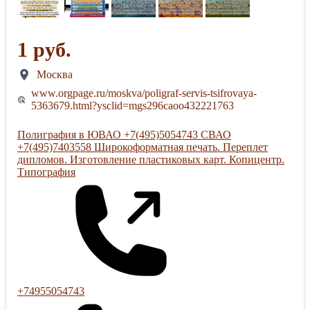
1 руб.
Москва
www.orgpage.ru/moskva/poligraf-servis-tsifrovaya-
5363679.html?ysclid=mgs296caoo432221763
Полиграфия в ЮВАО +7(495)5054743 СВАО
+7(495)7403558 Широкоформатная печать. Переплет
дипломов. Изготовление пластиковых карт. Копицентр.
Типография
+74955054743