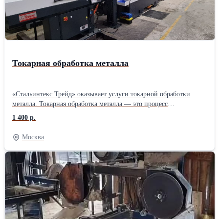
Токарная обработка металла
«Стальинтекс Трейд» оказывает услуги токарной обработки
металла. Токарная обработка металла — это процесс
механической обработки, при котором заготовка вращается
1 400 р.
вокруг своей оси, а инструмент (обычно токарный резец)
перемещается по радиусу и длине детали, удаляя материал и
Москва
придавая изделию нужную форму и размеры. Этот метод
широко используется для создания цилиндрических, конусных и
других сложных форм. Токарная обработка применяется в
различных отраслях промышленности, таких как
машиностроение, автомобилестроение, авиастроение и других,
где требуется высокая точность изготовления деталей. Токарные
работы: от 1 400 руб./ч. Срочные токарные работы: от 2000 руб./
ч. Токарные работы минимальный заказ от 20 000 руб. Другие