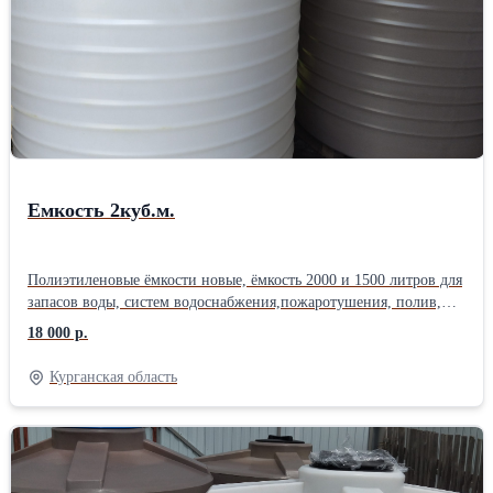
Емкость 2куб.м.
Полиэтиленовые ёмкости новые, ёмкость 2000 и 1500 литров для
запасов воды, систем водоснабжения,пожаротушения, полив,
пищевые и химические жидкости, дизтопливо и другие
18 000 р.
технические сооружения. Белая емкость 2 куб.м. - 22 т.р .,серая
20 т.р. Ёмкость 1.5 куб.м. Белая 20 т.р. серая 18 т.р. Установка
Курганская область
крышки на 350мм., врезка необходимой резьбы и цвет изделия
сделаем под заказ. Все ёмкости в наличии г. Курган.