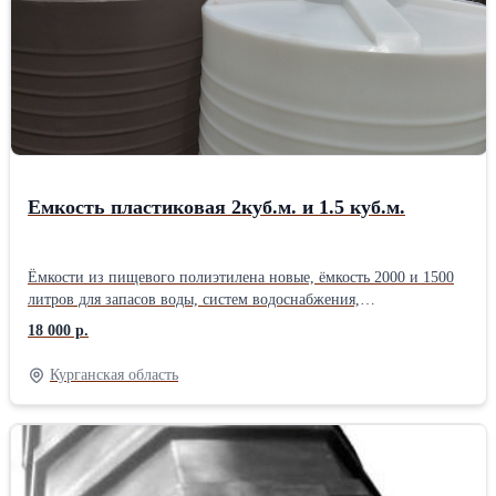
Емкость пластиковая 2куб.м. и 1.5 куб.м.
Ёмкости из пищевого полиэтилена новые, ёмкость 2000 и 1500
литров для запасов воды, систем водоснабжения,
пожаротушения, полив, пищевые и химические жидкости,
18 000 р.
дизтопливо и другие технические сооружения. Белая емкость 2
куб.м. - 22 т.р .,серая 20 т.р. Ёмкость 1.5 куб.м. Белая 20 т.р.
Курганская область
серая 18 т.р. Установка крышки на 350мм., врезка необходимой
резьбы и цвет изделия сделаем под заказ. Все ёмкости в наличии
г. Курган.