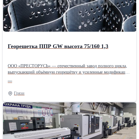
Георешетка ППР GW высота 75/160 1,3
ООО «ПРЕСТОРУСЬ» — отечественный завод полного цикла,
выпускающий объёмную георешётку и усиленные модификации
для дорожного строительства и горной промышленности.
—
Предприятие с 25-летним опытом предлагает инженерное
сопровождение проектов и поставки по всей России, сокращая
Грязи
бюджет объектов за счёт экономии сыпучих материалов и
ускорения монтажных работ. Продукция адаптирована к
сложному климату и высоким нагрузкам, что подтверждено
участием в более чем двух тысячах объектов в РФ и за рубежом.