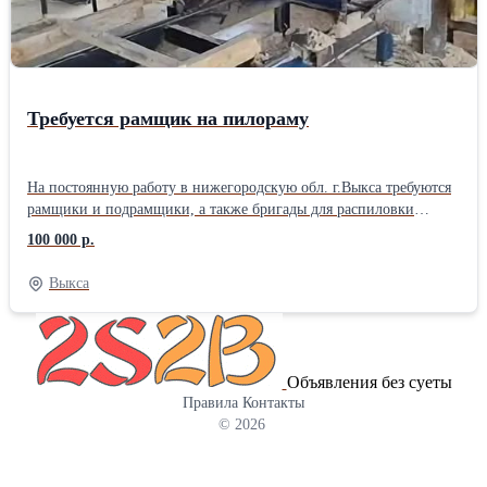
услуги по обработке металла смотрите на официальном сайте
«Стальинтекс Трейд»
Требуется рамщик на пилораму
На постоянную работу в нижегородскую обл. г.Выкса требуются
рамщики и подрамщики, а также бригады для распиловки
кругляка (6м хвоя) на обрезной пиломатериал, 1700руб/м3 за
100 000 р.
первый и второй сорт. Стабильная зарплата два раза в месяц.
График работы, вахтовый метод, или 5-6 дневка. Вахтовикам
Выкса
проезд оплачивается. Проживание в общежитии.
Объявления без суеты
Правила
Контакты
© 2026