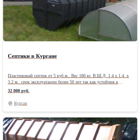
Септики в Кургане
Пластиковый септик от 5 куб.м.. Вес 180 кг. В.Ш.Д. 1.4 х 1.4. х
3.2 м.. срок эксплуатации более 50 лет так как устойчив к
агрессивной среде. При необходимости большего объема емкости
32 000 руб.
соединяются последовательно через пластиковые трубы. Самая
низкая цена! Так как мы производители
Курган
ёмкостей.Производитель: Собственное производство Вид
септика: Однокамерный Расположение: Горизонтальное
Материал: Пластик Длина: 3450 см Ширина: 1500 см Высота:
1500 см Вес: 180 кг