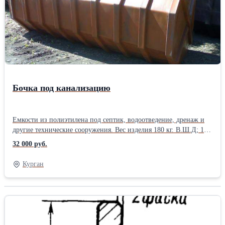
Бочка под канализацию
Емкости из полиэтилена под септик, водоотведение, дренаж и
другие технические сооружения. Вес изделия 180 кг. В.Ш.Д; 1.4
х 1.4 х 3.2.м. Использование емкостей из пластика не
32 000 руб.
подвержены коррозии и разложению, имеют длительный срок
эксплуатации даже в агрессивной среде сточных вод. Емкости
Курган
цельно литые без сварных соединений на 5 куб.м., если нужен
больше объём то соединяют емкости последовательно
пластиковыми трубами через резиновые манжеты.С любыми
вопросами вы можете обратится по телефону. У нас самая низкая
цена!!! Так как мы производители ёмкостей.Производитель:
Собственное производство