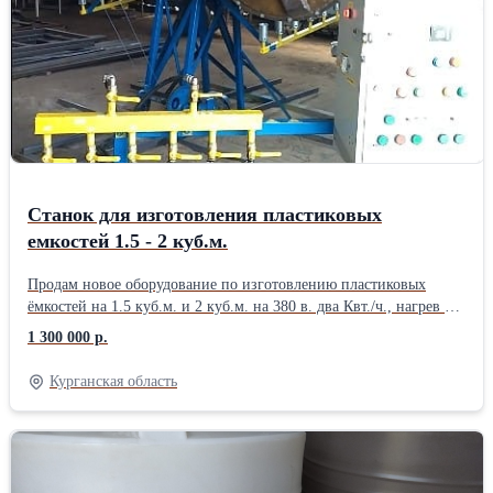
Станок для изготовления пластиковых
емкостей 1.5 - 2 куб.м.
Продам новое оборудование по изготовлению пластиковых
ёмкостей на 1.5 куб.м. и 2 куб.м. на 380 в. два Квт./ч., нагрев от
2-4 бытовых пропанов баллонах, расход семь кг. газа на одну
1 300 000 р.
емкость. Время изготовления двух изделий одновременно 90
минут. В.Ш.Д; 2.5 х 3.5 х 2.4 метра. Оборудование настроено и
Курганская область
готово к работе. Окупаемость оборудования; 120 шт.
изготовленных и проданных емкостей. Данная модель
оборудования подходит для частного, малого и среднего бизнеса
или предприятий нуждающихся в таре 1.5-2 куб.м.. Место
нахождения оборудования Курганская область с. Введенское.