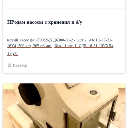
ПРодам насосы с хранения и б/у
новый насос фв 2700/26,5 Д6300-80-2 - 3шт 2. АКН 2-17-31-
16У4, 500 квт, 365 об/мин, 6кв - 1 шт. 1. СДВ-16-31-10УХЛ4,
1000квт, 600об., 82 г.в. ВАН 118/23-8У3, 400/750/6 - 2шт -СДН2-
1 руб.
17-56-8-У3 2200кВт/750об.-1шт ЦНС 105-98, 2шт 2013гв
Иркутск