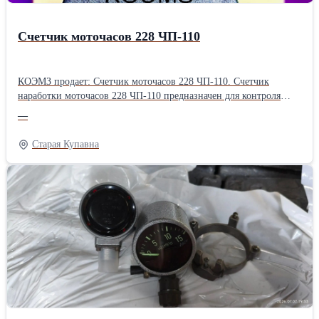
Счетчик моточасов 228 ЧП-110
КОЭМЗ продает: Счетчик моточасов 228 ЧП-110. Счетчик
наработки моточасов 228 ЧП-110 предназначен для контроля
суммарного периода работы устройств с источником
—
постоянного тока, напряжение на котором равно 24 В. В
качестве устройства могут выступать двигатели и любые другие
Старая Купавна
установки. Счетчик времени наработки 228 ЧП-110 начинает
отсчет при появлении на соответствующей клемме напряжения
20-30В и прекращает его при отсутствии напряжения. Данный
счетчик моточасов 228 ЧП-110 отличается хорошей надежностью
и простотой эксплуатации. Технические характеристики:
*Рабочее напряжение, В: 24. *Средняя погрешность устройства,
%: +/- 0,5. *Допустимая рабочая температура, С: от - 50 до + 50.
*Максимальная влажность воздуха при 35 С, %: 98. *Масса
устройства, Кг: 0,5-0,6. Устройство и схема работы 228 ЧП: В
зависимости от вида счетчика, изменяется его устройство. Если
у 228 ЧП II-0 пять барабанов, то у 228 ЧП III-0 шесть. Каждый
барабан имеет на поверхности цифры от 0 до 9, которые