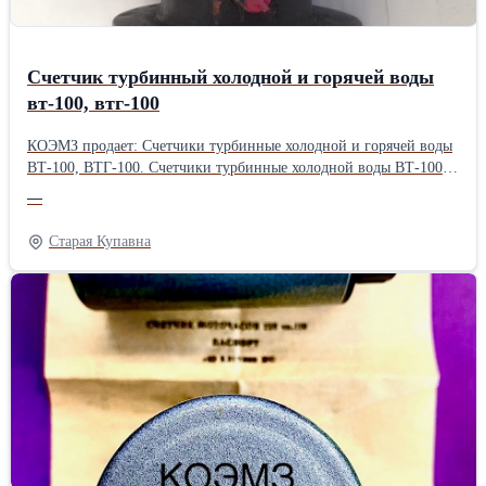
Счетчик турбинный холодной и горячей воды
вт-100, втг-100
КОЭМЗ продает: Счетчики турбинные холодной и горячей воды
ВТ-100, ВТГ-100. Счетчики турбинные холодной воды ВТ-100
предназначены для измерения количества питьевой воды в
—
системах коммунального водоснабжения протекающей по
трубопроводу при температуре до 30 градусов С и давления до
Старая Купавна
10 кгс/см2 (1,0) Мпа. *Счетчик турбинный холодной воды
ВТ-100. Технические данные: Диаметр условного прохода -
100мм. Фланцевый. Монтажная длина - 215мм. Ширина -
215мм. Высота - 270мм. Масса, кг не более - 14,0. *Счетчик
турбинный горячей воды ВТГ-100. Диаметр условного прохода -
100мм. Фланцевый. Монтажная длинна - 215 мм. Ширина -
215мм. Высота - 270мм. Масса, кг не более - 14,0. Подробности
по телефону или на сайте: