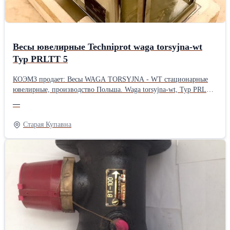
Весы ювелирные Techniprot waga torsyjna-wt
Typ PRLTT 5
КОЭМЗ продает: Весы WAGA TORSYJNA - WT стационарные
ювелирные, производство Польша. Waga torsyjna-wt, Typ PRLTT
5, Techniprot, Pruszkow (Польша). Максимальный вес, мг ... 1000.
—
Цена деления шкалы, мг … 0,1. Точность измерения … ± одно
деление. Точность отсчета … 0,5 деления. Масса, кг … 8. Весы
Старая Купавна
новые, с консервации, в заводской упаковке. Год выпуска - 1977.
Подробности на сайте или по телефону: