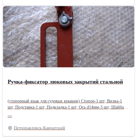
латунь М14 х 100 Комплект М16*95 латунный 1 гайка-барашек,
закрытого типа, латунь М16 2 болт откидной, латунь М16 х 110
Комплект М16*120 латунный 1 гайка-барашек, закрытого типа,
латунь М16 2 болт откидной, латунь М16х 120 гайки и болты
можно приобрести по отдельности доставка любой ТК в
регионы.
Ручка-фиксатор люковых закрытий стальной
(стопорный язык для судовых крышек) Стопор-1 шт; Вилка-1
шт; Подставка-1 шт; Подкладка-1 шт; Ось d14мм-3 шт; Шайба
ШЕЗ d14мм -6 шт.; Шайба фторопластовая-4 шт.
—
Петропавловск-Камчатский