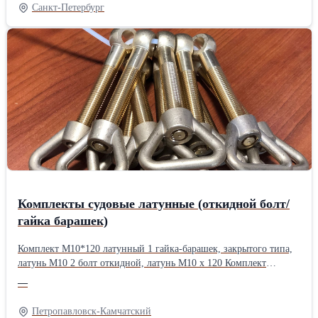
Санкт-Петербург
Комплекты судовые латунные (откидной болт/
гайка барашек)
Комплект М10*120 латунный 1 гайка-барашек, закрытого типа,
латунь М10 2 болт откидной, латунь М10 х 120 Комплект
М12*80 латунный 1 гайка-барашек, закрытого типа, латунь М12
—
2 болт откидной, латунь М12 х 85 Комплект М14*100 латунный
1 гайка-барашек, закрытого типа, латунь М14 2 болт откидной,
Петропавловск-Камчатский