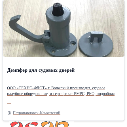
Демпфер для судовых дверей
ООО «ТЕХНО-ФЛОТ» г. Волжский производит, судовое
палубное оборудование, и сертификат РМРС, РКО, подробная
информация, сроки изготовления и цена по запросу.
—
Представленный демпфер для судовых дверей, изготавливается в
соответствии со всеми техническими стандартами. (под заказ,
Петропавловск-Камчатский
параметы, стоимость, количество и сроки изготовления
обсуждаются при заказе) доставка любой ТК в регионы.