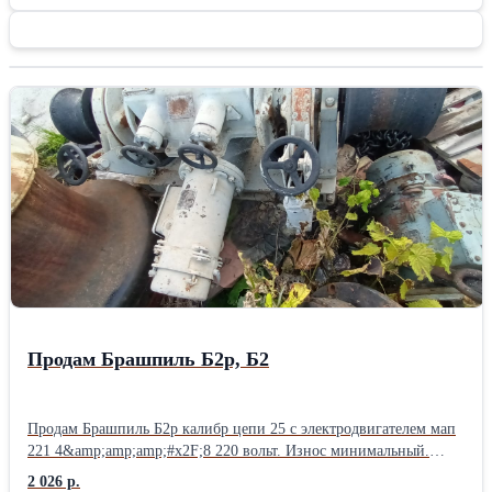
Продам Брашпиль Б2р, Б2
Продам Брашпиль Б2р калибр цепи 25 с электродвигателем мап
221 4&amp;amp;amp;#x2F;8 220 вольт. Износ минимальный.
Брашпиль Б2 калибр цепи 22 с электродвигателем мап 221
2 026 р.