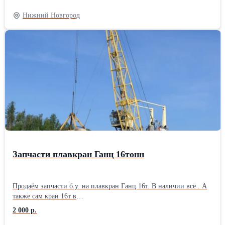
4&amp;amp;amp;#x2F;8 с электродвигателем мап 221
4&amp;amp;amp;#x2F;8 380 вольт. Есть и другие брашпили
Нижний Новгород
шпили разных калибров в разном состоянии. Якоря
холла,матросова.якорные промежуточные смычки,коренные
смычки,скобы концевые,звени кентера,вертлюги,вертлюг скоба
разных калибров.винтовые стопора и укц ( жвака галс)
электродвигателеюм мап,и дпм,командоконтроллеры серии кв. И
т.д звоните спрашиваете.
Запчасти плавкран Ганц 16тонн
Продаём запчасти б.у. на плавкран Ганц 16т. В наличии всё . А
также сам кран 16т в
наличии.............................................................................................
2 000 р.