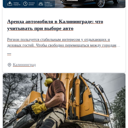
Аренда автомобиля в Калининграде: что
учитывать при выборе авто
Регион пользуется стабильным интересом у отдыхающих и
деловых гостей. Чтобы свободно перемещаться между городами
и достопримечательностями идеально подходит автопрокат
—
калининград от Suligarent Зачем брать автомобиль напрокат
Современная машина на прокат Калининград позволяет быстро
Калининград
решить вопрос передвижения. Такой вариант подходит для
туристических поездок, рабочих поездок, путешествий с семьей
и туристических маршрутов. Главные плюсы • полная
мобильность; • сокращение временных затрат; • разнообразие
автомобилей; • различные тарифы; • удобство поездок. Что
учитывать при выборе посуточной аренды Многие
путешественники ищут вариант, где доступная аренда авто
посуточно сочетается с надежностью. Важные параметры 1.
Техническое состояние автомобилей. 2. Условия страхования. 3.
Четкие правила сотрудничества. 4. Размер залога. 5.
Возможность онлайн-бронирования. Понятные правила аренды