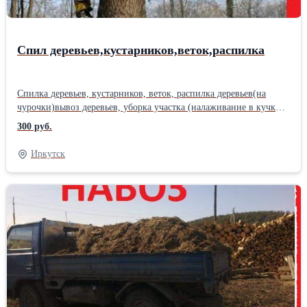
Спил деревьев,кустарников,веток,распилка
Спилка деревьев, кустарников, веток, распилка деревьев(на
чурочки)вывоз деревьев, уборка участка (налаживание в кучки)
Валка деревьев частями с привлечением автокрана, автовышки.
300 руб.
Обрезка веток, спил сучьев Распил, поваленных частей дерева на
части Выпиливание леса на участке под строительство
Иркутск