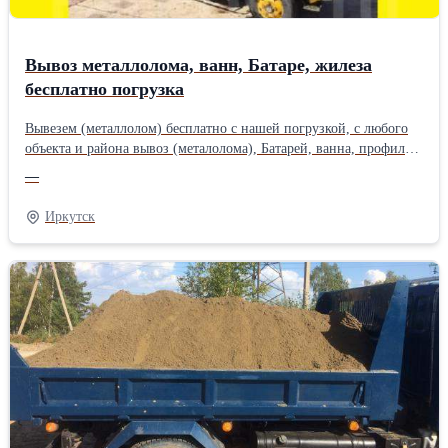
Вывоз металлолома, ванн, Батаре, жилеза
бесплатно погрузка
Вывезем (металлолом) бесплатно с нашей погрузкой, с любого
объекта и района вывоз (металолома), Батарей, ванна, профили,
печки, кузовшина , Трубы, плиты , железные двери. Уборка,
—
вынос, Вывоз любого Жилеза Вывозим сами, Грузим сами
(Бесплатно) Быстро чисто, удобно Хомутово, Карлук, Урик,
Иркутск
Грановщина, Куда, Западный, Маркова, Шелехов, Иркутск,
Мегет, Новоленино, Байкальский тракт, Мельничный тракт,
качугский тракт, Александровский тракт, Пивовариха и в любой
район