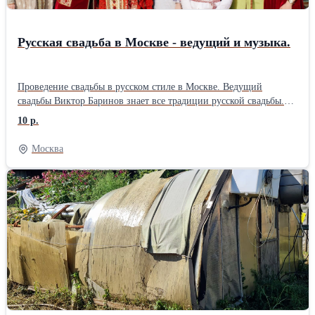
Русская свадьба в Москве - ведущий и музыка.
Проведение свадьбы в русском стиле в Москве. Ведущий
свадьбы Виктор Баринов знает все традиции русской свадьбы.
Красочные,запоминающиеся обряды, русские игры и забавы,
10 р.
приметы, толкование таинства венчания в русском языке,
зажигательные русские танцы, мастер классы и музыкальные
Москва
номера. Программа рассчитана на людей любого возраста от
мала до велика. Всем будет весело.