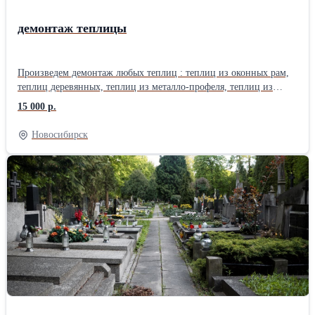
демонтаж теплицы
Произведем демонтаж любых теплиц : теплиц из оконных рам,
теплиц деревянных, теплиц из металло-профеля, теплиц из
поликарбоната.Демонтаж производим с вывозом на полигоны
15 000 р.
или без вывоза. Стоимость от 15000 рублей. Предоставляет
транспорт и грузчики. По всем вопросам обращаться по
Новосибирск
телефону.