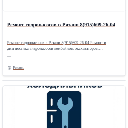
Обращайтесь в наш сервисный центр и наши сотрудники
ознакомят Вас со сроками и стоимостью проведения ремонта.
Ремонт гидронасосов в Рязани 8(915)609-26-04
Ремонт гидронасосов в Рязани 8(915)609-26-04 Ремонт и
диагностика гидронасосов комбайнов, экскаваторов,
бульдозеров, катков, тракторов, бульдозеров в Рязани и области -
—
основная услуга сервисного центра нашей компании. Наши
специалисты работают с гидронасосами таких брендов как:
Рязань
Linde; Hydrosila; Bosch Rexroth; PSM; Hitachi; Kawasaki; Sauer
Danfoss; Eaton; и др. Операции по ремонту гидронасосов
Специалисты нашего сервисного центра обладают
соответствующей квалификацией, пользуются современным
диагностическим оборудованием, точными инструментами,
используют фирменные запасные части. Алгоритм проведения
сервисных работ: 1. Осмотр первичный. 2. Дефектовка. 3.
Диагностика агрегата. 4. Разборка. 5. Анализ неисправностей. 6.
Дефектовка. 7. Замена изношенных деталей. 8. Притирка
качающего узла. 9. Сборка агрегата. 10. Испытания на стенде.