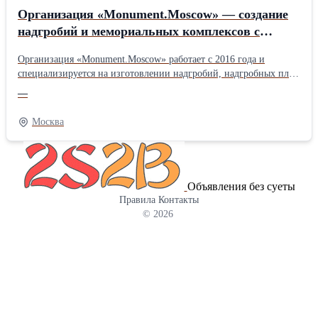
Организация «Monument.Moscow» — создание
надгробий и мемориальных комплексов с
гарантией до 30 лет.
Организация «Monument.Moscow» работает с 2016 года и
специализируется на изготовлении надгробий, надгробных плит
и комплексных решений «под ключ». Основные услуги —
—
создание изделий из натурального гранита и мрамора,
качественный монтаж и комплексное благоустройство
Москва
захоронений. Компания успешно реализовала больше 500
проектов, предоставляет свыше 30 видов камня и обеспечивает
100% точное соблюдение сроков . Приоритетная особенность —
наличие собственного производства без посредников,
Объявления без суеты
бесплатная разработка 3D-макета и гарантия на материал до 30
Правила
Контакты
лет. Применяются проверенные породы камня, устойчивые к
© 2026
влаге, резким изменениям климата и механическим нагрузкам.
Если вам требуется: мемориальный комплекс на могилу цена —
оптимальный выбор! Ассортимент включает: • Типовые
памятники из гранита — они оптимальны по цене, подходят для
типовых задач. • Памятники из лучших гранитных пород:
лезниковского, мансуровского и дымовского — дают
разнообразие оттенков и фактур, используются для
персональных проектов. • Комплексные решения — готовые