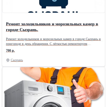
Нас сервисный центр также производит выкуп б/у гидравлики -
гидронасосы, гидромоторы и гидропривод ГСТ-112. Узнать
стоимость ремонта можно сообщив данные табличку Вашего
агрегата.
Ремонт холодильников и морозильных камер в
городе Сызрань.
Ремонт холодильников и морозильных камер в городе Сызрань и
пригороде в день обращения. С лёгкостью ремонтируем
холодильники LG INVERTER. Подробнее на сайте.
700 р.
Сызрань