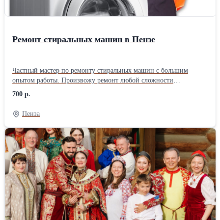
Ремонт стиральных машин в Пензе
Частный мастер по ремонту стиральных машин с большим
опытом работы. Произвожу ремонт любой сложности
стиральных машин автомат любых производителей на дому,
700 р.
либо можете привезти в мастерскую. Работаю без посредников,
поэтому цены ниже чем у фирм. Использую качественные
Пенза
запчасти, даю гарантию до 2-ух лет на работу и запчасти.
Стоимость ремонта называю до начала работы и она не меняется,
оплачиваете после проверки. Помимо бумажных документов
выдаю электронный чек с прописанной гарантией. Имеется
склад запчастей, что в большинстве случаев позволяет
выполнить ремонт у вас дома за один визит, при сложном
ремонте забираю машинку или узел в мастерскую. Многие
проблемы удается решить по телефону, звоните, консультация
бесплатна. С примерами и стоимостью ремонтов можете
ознакомиться на сайте.