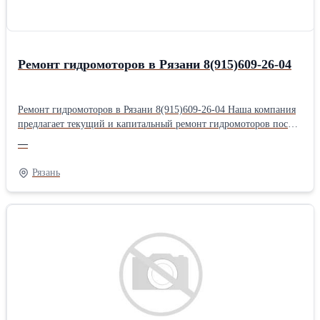
Ремонт гидромоторов в Рязани 8(915)609-26-04
Ремонт гидромоторов в Рязани 8(915)609-26-04 Наша компания
предлагает текущий и капитальный ремонт гидромоторов после
проведения диагностики и дефектовки в Рязани и области.
—
Сотрудники нашего сервисного центра осуществляют
квалифицированное обслуживание различных моделей
Рязань
отечественного и импортного производства. При обслуживании
гидромоторов производятся следующие работы: 1. Полная
диагностика гидравлического мотора. 2. Очистка, мойка,
разборка агрегата. 3. Дефектовка. 4. Демонтаж изношенных
элементов с последующей заменой новыми. 5. Притирка новых
деталей. 6. Сборка. 7. Испытания на стенде. Наш сервисный
центр быстро и качественно проведет диагностику и ремонт
вышедшего из строя гидромотора. Выгоды от сотрудничества с
фирмой: Диагностика и транспортировка агрегата; Установка
фирменных запчастей; Гарантия на выполненные работы;