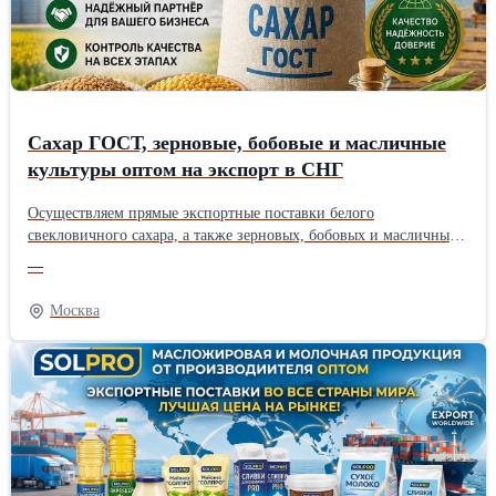
Сахар ГОСТ, зерновые, бобовые и масличные
культуры оптом на экспорт в СНГ
Осуществляем прямые экспортные поставки белого
свекловичного сахара, а также зерновых, бобовых и масличных
культур собственного выращивания в страны СНГ (Узбекистан,
—
Казахстан, Киргизия, Таджикистан и др.). Работаем напрямую
как производитель и гарантируем строгое соответствие
Москва
экспортным стандартам качества. Наш ассортимент для
экспортных поставок: * Белый сахар-песок: ГОСТ 33222-2015
(категория ТС2), код ТН ВЭД 1701 99 100 0. Полностью сухой,
идеален для транспортировки. * Зерновые культуры: Пшеница
(продовольственная/фуражная), кукуруза продовольственная,
ячмень. * Бобовые культуры: Горох, соя. * Масличные культуры:
Подсолнечник. Наши преимущества при экспорте: * Удобные
взаиморасчеты: Для Вашего удобства и минимизации валютных