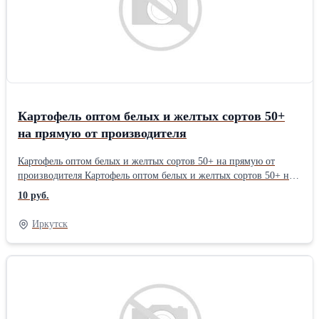
Картофель оптом белых и желтых сортов 50+
на прямую от производителя
Картофель оптом белых и желтых сортов 50+ на прямую от
производителя Картофель оптом белых и желтых сортов 50+ на
прямую от производителя Сорта Гала и Джуза имеют
10 руб.
великолепный товарный вид - чистые, крупные и без болячек
Отлично подойдут под рынки и магазины и сети В наличии
Иркутск
3500 тонн. Фасуем в сетки по 25-30 кг. Доставку организуем.
Документы в наличии. Отгружаем от 5 тонн и выше Звоните для
уточнения цен и условийВид: Картофель Фасовка: Фасованные
Способ выращивания: Грунтовые