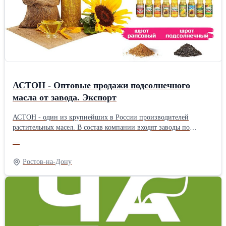
АСТОН - Оптовые продажи подсолнечного
масла от завода. Экспорт
АСТОН - один из крупнейших в России производителей
растительных масел. В состав компании входят заводы по
производству растительных масел, элеваторные комплексы,
—
терминалы на реке Дон, сухогрузы класса «река-море».
Ассортимент: - Масло подсолнечное рафинированное ТМ
Ростов-на-Дону
«Затея», «Волшебный Край» и «Светлица» - Масло
подсолнечное высокоолеиновое ТМ «Астон» - Рафинированное
и нерафинированное масло наливом (авто-, ж/д цистерны,
flexitank 22 тонны) География поставок: Россия, СНГ, КНР,
Вьетнам, Афганистан и др. Цены зависят от объема закупки,
условий доставки, фасовки, и других условий. Доставляем