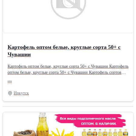
Картофель оптом белые, круглые сорта 50+ с
Чувашии
Картофель оптом белые, круглые сорта 50+ с Чувашии Картофель
оптом белые, круглые сорта 50+ с Чувашии Картофель сортов
Гала и Джуза, правильное хранение и при выращивании
—
соблюдалась вся агротехника Картофель имеет круглую ровную
форму, без грязи и болячек отлично подойдет для переработки В
Иркутск
наличии 3500 тонн.Фасуем в сетки от 25-30 кг и
выше.Документы в наличии. Отгружаем от 3 тонн и выше
Звоните обсудим условия и цену на ближайшую неделю! ---------
------------------------------------------------------------------ купить
картофель оптом, картошка опт, картошка опт купить, картофель
продажа, картофель цена, картофель оптомВид: Картофель