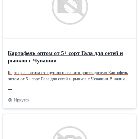
Картофель оптом от 5+ сорт Гала для сетей и
рынков c Чувашии
Картофель оптом от крупного сельхозпроизводителя Картофель
оптом от 5+ сорт Гала для сетей и рынков c Чувашии В наличии
1500 тонн картофель сорт Гала. Картофель чистый, почва
—
песчаная, погода в этом году была удачная. При производстве
картофеля были соблюдены агротехнические мыры, в результате
Иркутск
получили качественный картофель без повреждений и болезней.
Хранения в ящиках, зарубежная уборочная техника Лучшие
условия и цены(постоянно мониторим!) Отгружаем от 5
тонн.Клиентов от 20 тонн обслуживаем без очереди. Звоните -
приезжайте -смотрите!