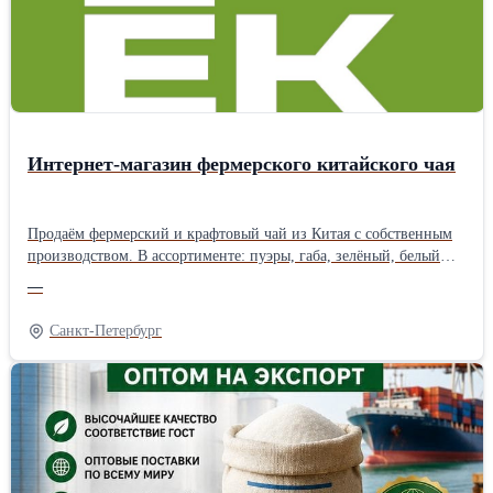
авто-, жд- и морским транспортом на условиях EXW, FCA, DAP,
CIP, FOB, CIF. Продукция соответствует ГОСТ 1129-2013,
требованиям ХАССП, стандартам ISO и иным международным
нормативам. Сотрудничаем с агентами!
Интернет-магазин фермерского китайского чая
Продаём фермерский и крафтовый чай из Китая с собственным
производством. В ассортименте: пуэры, габа, зелёный, белый
чай, посуда и подарочные наборы. Чай собственного
—
производства делается в ограниченном тираже — только
качественное сырьё и авторские рецептуры. Бесплатная доставка
Санкт-Петербург
по России от 1 500 ₽. Оплата долями. Скидки в разделе
«Акции».