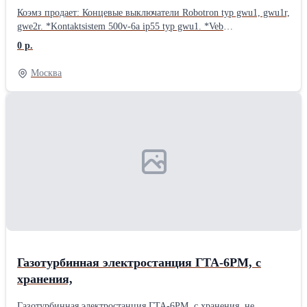
Коэмз продает: Концевые выключатели Robotron typ gwu1, gwu1r,
gwe2r. *Kontaktsistem 500v-6a ip55 typ gwu1. *Veb
elektroschalgerate 500v 6a~ip55 leipzig DDR typ gwu1r. *Veb
0 р.
elektroschalgerate leipzig DDR 500v 6a~ip55 typ gwe2r.
*Kontaktsystem typ gwe2r 500v 6a~ip55. Производитель:
Москва
KONTAKT SISTEM. Made in DDR. Подробности по телефону
или на сайте:
Газотурбинная электростанция ГТА-6РМ, с
хранения,
Газотурбинная электростанция ГТА-6РМ, с хранения, не