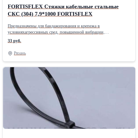
FORTISFLEX Стяжки кабельные стальные
СКС (304) 7,9*1000 FORTISFLEX
Предназначены для бандажирования и крепежа в
условияхагрессивных сред, повышенной вибрации,
радиации,влажности и экстремального перепада температур
33 руб.
Материал: нержавеющая сталь AISI 304 Немагнитная сталь
ленты и замкового механизма Покрытие: отсутствует
Рязань
Температура эксплуатации: от -80 С до +538 С Для наружной и
внутренней установки Шариковый самофиксирующийся замок
одностороннего хода Усовершенствованный замковый механизм.
Специальнаяобработка поверхности шарика обеспечивает
надежнуюфиксацию и исключает обратное проскальзывание
ленты Надежный крепеж и фиксация даже в масляной среде
Инструмент для монтажа: TG-02, TG-05Производитель:
FORTISFLEX Тип: Стяжка для кабеля Вес: 0.0