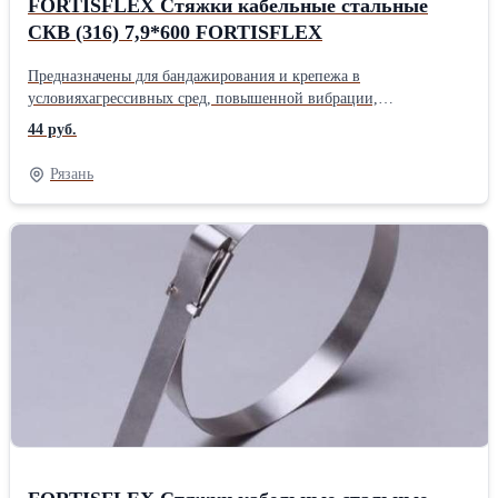
FORTISFLEX Стяжки кабельные стальные
СКВ (316) 7,9*600 FORTISFLEX
Предназначены для бандажирования и крепежа в
условияхагрессивных сред, повышенной вибрации,
радиации,влажности и экстремального перепада температур
44 руб.
Материал: нержавеющая корабельная сталь AISI 316 Обладают
повышенной коррозионной стойкостью кхимическим
Рязань
соединениям и морской воде В отличие от других стяжек из
нержавеющей стали гарантируютнеизменное натяжение при
циклах нагрева-остывания,компенсируя коэффициент
температурного расширения Волнообразная форма стяжки
обеспечивает постоянноепружинное усилие обхвата и натяжение
при бандажированиитвердых поверхностей Сохраняют все
прочие качества стандартных стяжек из нержавеющей стали,
оснащенных шариковым замковым механизмом Немагнитная
сталь ленты и замкового механизма Температура эксплуатации:
от -80 С до +538 С Для наружной и внутренней установки
Шариковый самофиксирующийся замок одностороннего хода
Надежный крепеж и фиксация даже в масляной среде
Инструмент для монтажа: TG-02, TG-05Производитель:
FORTISFLEX Тип: Стяжка для кабеля Вес: 0.0