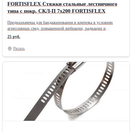
FORTISFLEX Стяжки стальные лестничного
типа с покр. СКЛ-П 7х200 FORTISFLEX
Предназначены для бандажирования и крепежа в условиях
агрессивных сред, повышенной вибрации, радиации и
влажности Материал: нержавеющая сталь AISI 304 Немагнитная
25 руб.
сталь ленты и замкового механизма Покрытие: полиэстер
Температура эксплуатации: от -50 С до +150 С Для наружной и
Рязань
внутренней установки Покрытие увеличивает
антикоррозионную стойкость, сглаживает края стяжки и создает
изолирующий слой, препятствующий химической коррозии
между неоднородными металлами Полимерное покрытие
обладает пластичностью, не трескаетсяи сохраняет гибкость даже
при отрицательных температурах Уникальная конструкция замка
Multilock с несколькимидополняющими механизмами фиксации
Низкий профиль (высота) замка Замковый механизм
одностороннего хода, неразъемный Ступенчатая затяжка с шагом
перфорации на ленте Перфорированное окно на хвосте стяжки
позволяетиспользовать крюки для усиления затяжки
Дополнительная блокировка стяжки достигается
путемзапрессовки вертикальных планок замка Монтаж вручную
либо с применением инструментовTG-02, TG-05 или затяжного