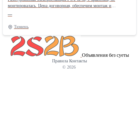
монтировалась. Цена договорная, обеспечим монтаж и
пусконаладку. Характеристики газотурбинной электростанции
—
ГТА-6РМ Высокоэффективный газотурбинный агрегат ГТА-6РМ
собирается на базе серийных, авиационных двигателей Д-30КУ/
Тюмень
КП, зарекомендовавших себя как самый надежный двигатель
России, который эксплуатируется на массовых самолетах
ИЛ-62М, ТУ-154М и ИЛ-76. Агрегаты выпускаются в блочно-
модульном и станционном исполнении и могут
Объявления без суеты
эксплуатироваться при одиночной работе или в комплексе.
Правила
Контакты
Агрегаты могут использоваться в базовом и полупиковом
© 2026
режимах с выработкой электроэнергии и тепла. Агрегаты
работают, как на газообразном топливе (природный газ, ПНГ),
так и на жидком (керосин, дизельное топливо). Основные
технические показатели ГТА-6РМ Номинальная мощность -6, 0
МВт. Напряжение на клеммах ТГ -6, 3 / 10, 5 кВ. КПД -25, 0 %
Коэффициент использования топлива (когенерация) -85, 65 %
Межремонтный ресурс - 30 000 час Назначенный ресурс -120 000
час. Срок службы - 20 лет. Расход топливного газа· на
номинальном режиме -1830 кг/ч. Тепловая мощность -13, 3
Гкал/ч. Габариты станции -14, 6 х 3, 6 х 3, 8 м. Страна
производитель - Россия