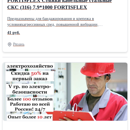
FORTISFLEX Стяжки кабельные стальные
СКС (316) 7,9*1000 FORTISFLEX
Предназначены для бандажирования и крепежа в
условияхагрессивных сред, повышенной вибрации,
радиации,влажности и экстремального перепада температур
41 руб.
Материал: нержавеющая корабельная сталь AISI 316 Обладают
повышенной коррозионной стойкостью кхимическим
Рязань
соединениям и морской воде Немагнитная сталь ленты и
замкового механизма Покрытие: отсутствует Температура
эксплуатации: от -80 С до +538 С Для наружной и внутренней
установки Шариковый самофиксирующийся замок
одностороннего хода Усовершенствованный замковый механизм.
Специальнаяобработка поверхности шарика обеспечивает
надежнуюфиксацию и исключает обратное проскальзывание
ленты Минимальное усилие при затяжке Надежный крепеж и
фиксация даже в масляной среде Инструмент для монтажа: TG-
02, TG-05Производитель: FORTISFLEX Тип: Стяжка для кабеля
Вес: 0.0