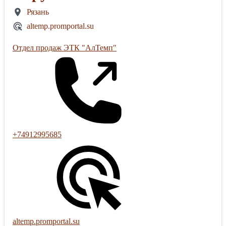
Рязань
altemp.promportal.su
Отдел продаж ЭТК "АлТемп"
+74912995685
altemp.promportal.su