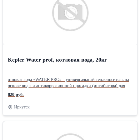
или ПГ теплоносителей и не подверженных размораживанию.. -
Полностью бесопасен для человека. - Не агрессивен к
уплотнительным материалам. - Не содержат силикатов,
нитратов, нитритов,фосфатов и боратов. -Наличие
флуоресцентного компонента позволяет оперативно
обнаруживать протечки. Фасовка: 10кг, 20кг, 50кг -
www.кеплер.рфПроизводитель: Собственное производство
Kepler Water prof, котловая вода, 20кг
отловая вода «WATER PRO» - универсальный теплоноситель на
основе воды и антикоррозионной присадки (ингибитора) для
систем отопления с температурой внутри системы больше 0 ⁰С.
820 руб.
Обладает высочайшим уровнем теплопроводности и текучести,
обеспечивая низкие энергозатраты на прокачку в системе.
Иркутск
Благодаря пакету органических присадок защищает
металлические элементы системы от коррозии. Благодаря
усиленному пакету органических присадок защищает
металлические элементы системы от коррозии до 10 лет. -
Применяется в системах, не допускающих использование МЭГ