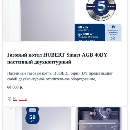
силикатов, нитратов, нитритов, фосфатов и боратов. - Наличие
флуоресцентного компонента позволяет оперативно
обнаруживать протечки. - Фасовка: 10кг, 20кг, 50кг. -
www.кеплер.рфПроизводитель: Собственное производство
Газовый котел HUBERT Smart AGB 40DY
настенный двухконтурный
Настенные газовые котлы HUBERT серии DY представляют
собой двухконтурное отопительное оборудование,
предназначенное для отопления жилых помещений и
68 000 р.
обеспечения горячего водоснабжения. Конструкция котлов серии
DY включает два раздельных теплообменника, что повышает
Королев
эффективность работы оборудования и способствует увеличению
срока службы системы. Данная модель получила положительную
оценку покупателей и технических специалистов благодаря
сочетанию удобного управления, энергоэффективности и
стабильной работы в различных условиях. Оборудование