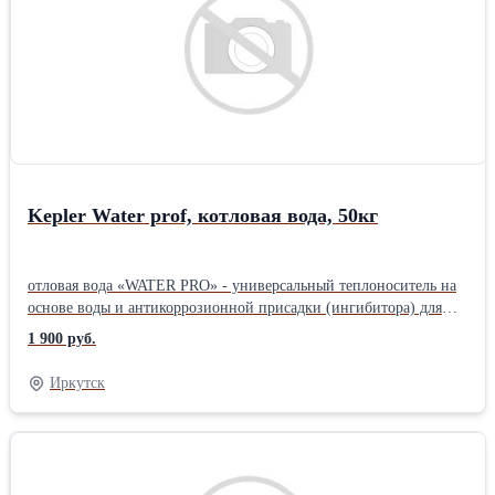
Kepler Water prof, котловая вода, 50кг
отловая вода «WATER PRO» - универсальный теплоноситель на
основе воды и антикоррозионной присадки (ингибитора) для
систем отопления с температурой внутри системы больше 0 ⁰С.
1 900 руб.
Обладает высочайшим уровнем теплопроводности и текучести,
обеспечивая низкие энергозатраты на прокачку в системе.
Иркутск
Благодаря пакету органических присадок защищает
металлические элементы системы от коррозии. Благодаря
усиленному пакету органических присадок защищает
металлические элементы системы от коррозии до 10 лет. -
Применяется в системах, не допускающих использование МЭГ