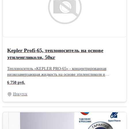
флуоресцентного компонента позволяет оперативно
обнаруживать протечки. - Фасовка: 10кг, 20кг, 50кг. -
www.кеплер.рфПроизводитель: Собственное производство
Kepler Profi-65, теплоноситель на основе
этиленгликоля, 50кг
Теплоноситель «KEPLER PRO-65» - концентрированная
низкозамерзающая жидкость на основе этиленгликоля и
органических карбоксилатныхприсадок, предназначенная для
6 750 руб.
разбавления водой и получения нужных температурных
характеристик. Благодаря усиленному пакету органических
Иркутск
присадок защищает металлические элементы системы от
коррозии до 10 лет. - Безопасен для систем даже в случае
полной кристаллизации (не расширяется). - Не агрессивен к
уплотнительным материалам. - Не применяется для систем
содержащих Zn. Не рекомендуется использовать
для электролизных котлов типа «ГАЛАН» - Не содержат