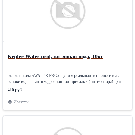
или ПГ теплоносителей и не подверженных размораживанию.. -
Полностью бесопасен для человека. - Не агрессивен к
уплотнительным материалам. - Не содержат силикатов,
нитратов, нитритов,фосфатов и боратов. -Наличие
флуоресцентного компонента позволяет оперативно
обнаруживать протечки. Фасовка: 10кг, 20кг, 50кг -
www.кеплер.рфПроизводитель: Собственное производство
Kepler Water prof, котловая вода, 10кг
отловая вода «WATER PRO» - универсальный теплоноситель на
основе воды и антикоррозионной присадки (ингибитора) для
систем отопления с температурой внутри системы больше 0 ⁰С.
410 руб.
Обладает высочайшим уровнем теплопроводности и текучести,
обеспечивая низкие энергозатраты на прокачку в системе.
Иркутск
Благодаря пакету органических присадок защищает
металлические элементы системы от коррозии. Благодаря
усиленному пакету органических присадок защищает
металлические элементы системы от коррозии до 10 лет. -
Применяется в системах, не допускающих использование МЭГ