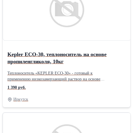
или ПГ теплоносителей и не подверженных размораживанию.. -
Полностью бесопасен для человека. - Не агрессивен к
уплотнительным материалам. - Не содержат силикатов,
нитратов, нитритов,фосфатов и боратов. -Наличие
флуоресцентного компонента позволяет оперативно
обнаруживать протечки. Фасовка: 10кг, 20кг, 50кг -
www.кеплер.рфПроизводитель: Собственное производство
Kepler ECO-30, теплоноситель на основе
пропиленгликоля, 10кг
Теплоноситель «KEPLER ECO-30» - готовый к
применению низкозамерзающий раствор на основе
пропиленгликоля и органических карбоксилатныхприсадок,
1 390 руб.
предназначенный для системы отопления, кондиционирования.
Подходит для открытых систем. Благодаря усиленному пакету
Иркутск
органических присадок защищает металлические элементы
системы от коррозии до 10 лет. - Безопасен для систем даже в
случае полной кристаллизации (не расширяется). - Не
агрессивен к уплотнительным материалам. - Полностью
экологически безопасный. - Не применяется для систем
содержащих Zn. Не рекомендуется использовать