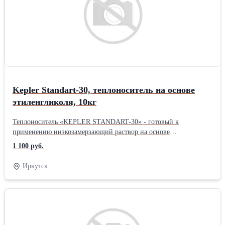
для электролизных котлов типа «ГАЛАН» - Не содержат
силикатов, нитратов, нитритов, фосфатов и боратов. - Наличие
флуоресцентного компонента позволяет оперативно
обнаруживать протечки. - Фасовка: 10кг, 20кг, 50кг. -
www.кеплер.рфПроизводитель: Собственное производство
Kepler Standart-30, теплоноситель на основе
этиленгликоля, 10кг
Теплоноситель «KEPLER STANDART-30» - готовый к
применению низкозамерзающий раствор на основе
этиленгликоля и органических карбоксилатныхприсадок,
1 100 руб.
предназначенный для системы отопления. Благодаря усиленному
пакету органических присадок защищает металлические
Иркутск
элементы системы от коррозии до 10 лет. - Безопасен для систем
даже в случае полной кристаллизации (не расширяется). - Не
агрессивен к уплотнительным материалам. - Не применяется для
систем содержащих Zn. Не рекомендуется использовать
для электролизных котлов типа «ГАЛАН» - Не содержат
силикатов, нитратов, нитритов, фосфатов и боратов. - Наличие