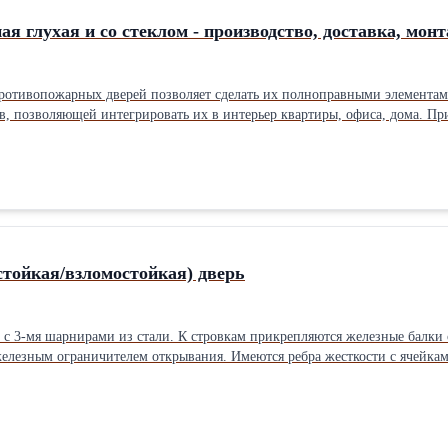
я глухая и со стеклом - производство, доставка, мон
отивопожарных дверей позволяет сделать их полноправными элементами 
, позволяющей интегрировать их в интерьер квартиры, офиса, дома. При
ентом интерьера, высокотехнологичное изготовление дверей позволяет п
предел огнестойкости EI от 20 до 120 минут; сертификат пожарной безоп
еры, цвет, отделка полотна - любые. Характеристики: дверь: толщина по
вая плита; дверная коробка (рама); огнестойкий замок: не менее трех к
 по периметру: в случае пожара защитит от дыма; АНТИПАНИКА: врезно
атор -- по желанию Заказчика; доводчик - по желанию Заказчик.Общее 
стойкая/взломостойкая) дверь
х с 3-мя шарнирами из стали. К стровкам прикрепляются железные балк
елезным ограничителем открывания. Имеются ребра жесткости с ячейкам
 скрепляемых с ней сваркой. Они изготавливается из прочной стали, то
материала. Полотно удерживается петлями со железными шарнирами. III кл
роизводятся под заказ, срок поставки в Иркутск – от 15-ти рабочих дне
 наличие биометрического глазка). Заявку удобно отправить с сайта РС-