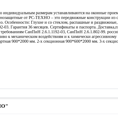
о индивидуальным размерам устанавливаются на оконные прое
озащитные от РС-ТЕХНО – это передвижные конструкции из сви
о. Особенности: Глухие и со стеклом, распашные и раздвижные,
92-03. Гарантия 36 месяцев. Сертификаты и паспорта. Доставка,
 требованиям СанПиН 2.6.1.1192-03, СанПиН 2.6.1.802-99. росси
чиво к механическим воздействиям и к химически агрессивному
артная 900*2000 мм. 2-х секционная 900*600*2000 мм. 3-х секци
НО"