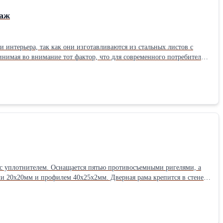
таж
интерьера, так как они изготавливаются из стальных листов с
нимая во внимание тот фактор, что для современного потребителя
остоянно обновлять модельный ряд, удовлетворяя вкусы любых
асности; паспорт с указанием уникального цифрового кода изделия;
лотна 50-80 мм из стального листа толщиной не менее 1мм.;
лючей; шарниры на 180°; противосъемные штыри на рамер; нажимные
й замок или накладной комплект с поперечной ручкой - по желанию
предназначение: Противопожарные Материал: Стекло Заполнение
и с уплотнителем. Оснащается пятью противосъемными ригелями, а
и 20х20мм и профилем 40х25х2мм. Дверная рама крепится в стене с
лщина листа составляет не менее 3мм. Дверная коробка также
асс защиты по пулестойкости и III класс защиты от взлома. Цена от
й. Изготавливаем и устанавливаем двери с индивидуальными
ТЕХНО в интернете. Конечно, доставка, монтаж, гарантия,