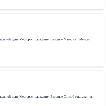
мальной цене.Месторасположение: Входные Материал: Металл
мальной цене.Месторасположение: Входные Способ открывания: