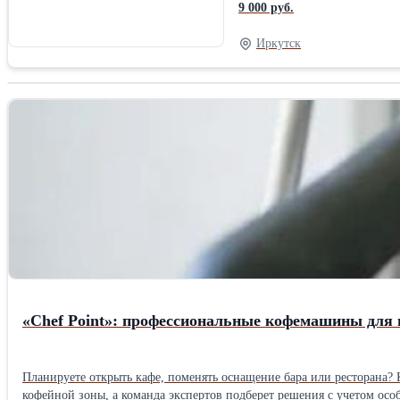
9 000 руб.
Иркутск
«Chef Point»: профессиональные кофемашины для
Планируете открыть кафе, поменять оснащение бара или ресторана? 
кофейной зоны, а команда экспертов подберет решения с учетом осо