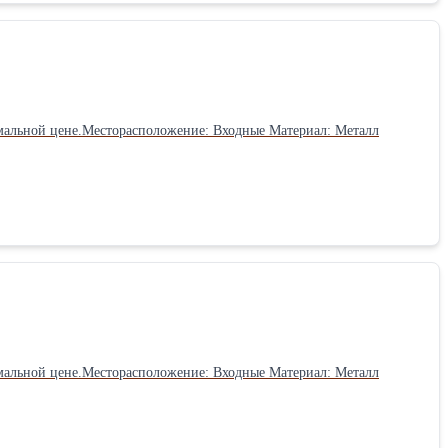
пыт 9 лет. Наши клиенты нас рекомендуют друзьям и
ки. У нас действительно широчайший ассортимент продукции.
мальной цене.Месторасположение: Входные Материал: Металл
мальной цене.Месторасположение: Входные Материал: Металл