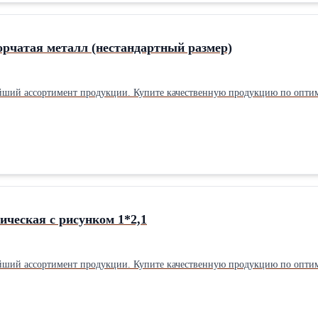
ое обслуживание. Монтажники сертифицированные, гарантия реальная. О
помочь! Также противопожарные двери, ворота, шторы, перегородки, лю
цию по оптимальной цене.
орчатая металл (нестандартный размер)
йший ассортимент продукции. Купите качественную продукцию по опти
ическая с рисунком 1*2,1
йший ассортимент продукции. Купите качественную продукцию по опти