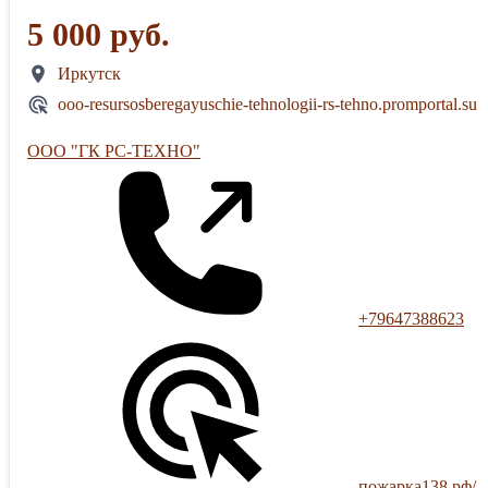
5 000 руб.
Иркутск
ooo-resursosberegayuschie-tehnologii-rs-tehno.promportal.su
ООО "ГК РС-ТЕХНО"
+79647388623
пожарка138.рф/