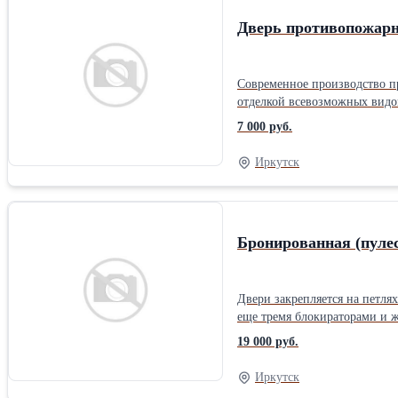
Дверь противопожарна
Современное производство пр
отделкой всевозможных видов
входная дверь является элем
7 000 руб.
потребителей. Особенности: 
гарантия от 12 месяцев; разм
Иркутск
наполнитель двери: базальто
ручки; двойной уплотнитель
Заказчика; стекло / иллюмин
дверного полотна: Глухие
Бронированная (пуле
Двери закрепляется на петля
еще тремя блокираторами и ж
поддержкою железных штырей,
19 000 руб.
изготавливается из того же 
19000 рублей. Такие двери п
Иркутск
характеристиками (например,