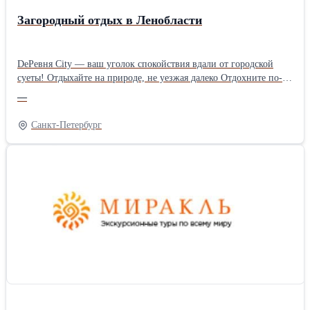
Загородный отдых в Ленобласти
DeРевня City — ваш уголок спокойствия вдали от городской
суеты! Отдыхайте на природе, не уезжая далеко Отдохните по-
настоящему! Приглашаем провести выходные, отпуск или
—
семейный уикенд на нашей современной загородной территории
— всего в 10 км от КАД, в черте Петербурга. Что вас ждёт:
Санкт-Петербург
-Уютные частные дома с панорамным остеклением, собственной
террасой и дизайнерским интерьером. Вместимость — 2-6
гостей . -Общая зона барбекю — вечера у огня в кругу близких.
Можно привезти своё или купить набор для розжига на месте.
-Круглогодичный открытый бассейн с комфортной температурой
воды и лаунж-зоной — включён в проживание. -Дом-баня
купелями — доступна по записи почасово или посуточно. Дети
до 3 лет бесплатно, для остальных гостей — возможно доп.
спальное место с бельём. Можно запросить детскую кроватку и
стульчик. Идеально подходит для: -Семейного отдыха с детьми
-Компании друзей -Романтического уикенда -Перезагрузки и
оздоровления Дом оснащён всем для комфорта без хлопот: ▪️
свежее бельё, полотенца, халаты, средства гигиены ▪️ стабильный