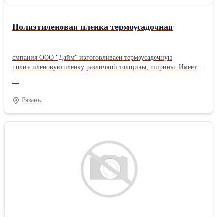
Полиэтиленовая пленка термоусадочная
омпания ООО "Дайм" изготовливаеи термоусадочную
полиэтиленовую пленку различной толщины, ширины. Имеeтся
в наличии. Изготовление под заказ. Производственный и
—
офисный комплекс нашей компании сосредоточены в одном
здании, что дает возможность все работы производить в сжатые
Рязань
сроки. Наша?команда?работает?с?2000?года. ПАКЕТЫ,
производимые ?ООО?"Дайм": - майка - прорубной - фасовка -
для упаковки шин - вкладыши в мешки, короба - для химчисткок
- для упаковки одежды, белья - мусорные мешки - на бутыли с
водой - пакеты для медицинских отходов