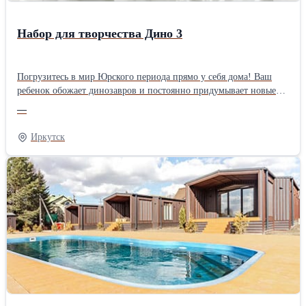
Набор для творчества Дино 3
Погрузитесь в мир Юрского периода прямо у себя дома! Ваш
ребенок обожает динозавров и постоянно придумывает новые
приключения? Подарите ему возможность создать свой
—
собственный доисторический мир с набором для творчества
«Дино 3»! Это не просто раскраска, это целая мастерская
Иркутск
палеонтолога. Внутри вы найдете: Фигурки динозавров из
безопасного материала (готовы к творчеству!); Яркие акриловые
краски; Удобные кисти. Почему стоит выбрать «Дино 3»?
Развивает мелкую моторику и усидчивость. Дает волю
фантазии: какого цвета будет ваш тираннозавр. Отличный
способ провести время вместе с ребенком, придумывая
захватывающие истории для новых друзей. Это идеальный
подарок для маленьких исследователей, которые любят творить
своими руками! Заказывайте прямо сейчас и начинайте творить