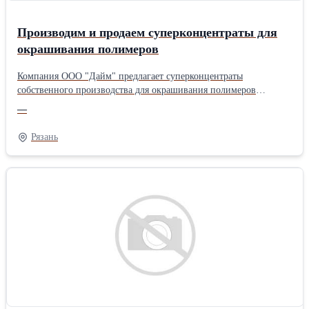
Производим и продаем суперконцентраты для
окрашивания полимеров
Компания ООО "Дайм" предлагает суперконцентраты
собственного производства для окрашивания полимеров
(полипропилена, полиэтилена, полистирола, ТЭП), дешевле
—
импортных. Концентраты пигментов пищевого назначения для
окрашивания полиэтиленовых (ПЭВД, ЛПЭНП и ПЭНД) пленок
Рязань
отличаются от концентратов общего назначения повышенной
красящей способностью, укрывистостью и отсутствием
агломератов пигментов в готовой пленке. В качестве
полимерной основы используются ПЭВД, ЛПЭНП или их смесь.
Ввод в неокрашенный полимер 3-6% в зависимости от толщины
пленки.