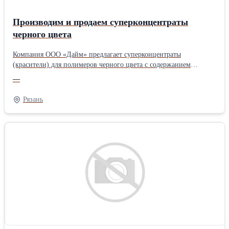
Производим и продаем суперконцентраты
черного цвета
Компания ООО «Дайм» предлагает суперконцентраты
(красители) для полимеров черного цвета с содержанием
технического углерода класса HAF от 10% до 40%. Наши
—
красители обладают отличной укрывистостью, глубоким
насыщенным цветом и идеальной диспергацией. Также
Рязань
производим черный коаситель с использованием сажи P-type.