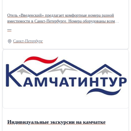
Отель «Введенский» предлагает комфортные номера разной
вместимости в Санкт-Петербурге. Номера оборудованы всем
необходимым для комфортного отдыха: спутниковое
—
телевидение, шкаф, мини-бар, станция для приготовления кофе
и чая, кондиционер, скоростной Wi-Fi, фен, премиальная
Санкт-Петербург
косметика, мягкие халаты и тапочки. Номера можно снимать как
на одни сутки, так и на длительное время. Ознакомиться с
информацией Вы можете на нашем сайте
Индивидуальные экскурсии на камчатке