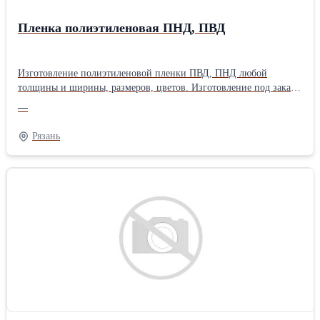
Пленка полиэтиленовая ПНД, ПВД
Изготовление полиэтиленовой пленки ПВД, ПНД любой
толщины и ширины, размеров, цветов. Изготовление под заказ.
ООО "Дайм" производит плёнки: - общего назначения - рукав,
—
полурукав, полотно - термоусадочная - техническая - для
глубокой заморозки продуктов (пельмени и т. п.) - повышенной
Рязань
прозрачности - с рифлением и без - с флексопечатью - цветная -
для упаковки молочной продукции - барьерные пленки