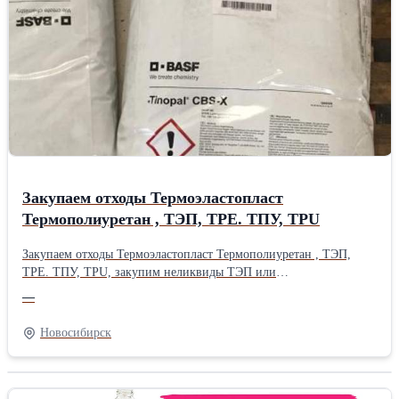
технического назначения, любые марки на основе простых
эфиров, сложных эфиров, простых и сложных полиэфиров,
поликарбонатов, полибутиленадипинатов, алифатические ТПУ,
на основе силиконов и поликарбонатов
Закупаем отходы Термоэластопласт
Термополиуретан , ТЭП, TPE. ТПУ, TPU
Закупаем отходы Термоэластопласт Термополиуретан , ТЭП,
TPE. ТПУ, TPU, закупим неликвиды ТЭП или
TPE, Термоэластопласты в виде гранулы, полимерные
—
компаунды, Рукоятки и эластичные детали электроинструмента,
Рукоятки строительного инструмента, Аксессуары для купания.
Новосибирск
Детали ласт, подводных масок. Сиденья для велосипеда, Гибкие
детали медицинского назначения, ТЕРМОЭЛАСТОПЛАСТ
(TPE-S), ТЭП (TPE-SEBS), Термоэластопласты ТЭП, TPE-S,
TPE-O, марки ТЕПТОЛ, TEPTOL,Производитель: Собственное