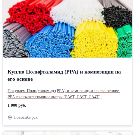
компании «Victrex» из Великобритании, Полифенилен Сульфид,
ПолиЭфирСульфон, ПолиФениленСульфон, ПолиСульфон,
ПолиФениленСульфон, HMWPE/ВМПЭ высокомолекулярный
полиэтилен INKULEN PE. UHMWPE/СВМПЭ
сверхвысокомолекулярный полиэтилен INKULEN PE. POM/
ПОМ компании Polyplatics Япония Duracon. PA/ПА полиамид
ZEDEX. PTFE/ПТФЭ политетрафторэтилен ZEDEX.
Куплю Полифталамид (PPA) и композиции на
его основе
Покупаем Полифталамид (PPA) и композиции на его основе,
PPA включают гомополимеры (PA6T, PA9T, PA4T),
Polyphthalamide, High temperature nylon (HTN), PPA, PA6T,
1 000 руб.
PA6T/6I, PA6I/6T, PA6T/66, PA66/6T, PA9T, PA6T/X, PA10T/X,
PA4T, Polyphthalamide, High temperature nylon
Новосибирск
(HTN), полифталамид, полиамид высокотемпературный,
жирноароматический (полуароматический) полиамид,
сополимеры с изофталамидом, Термостойкие инженерные