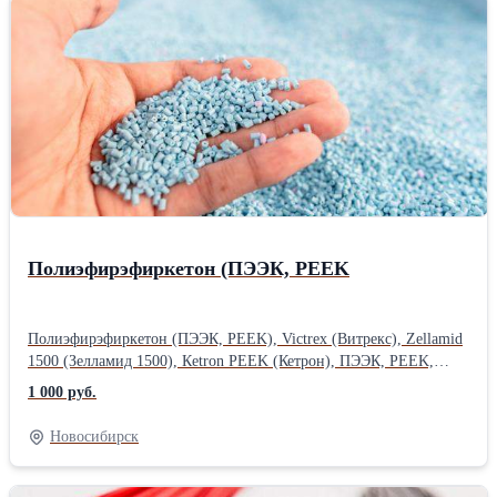
Полиэфирэфиркетон (ПЭЭК, PEEK
Полиэфирэфиркетон (ПЭЭК, PEEK), Victrex (Витрекс), Zellamid
1500 (Зелламид 1500), Кetron PEEK (Кетрон), ПЭЭК, PEEK,
ПИИК, Полиэфирэфиркетон, Polyaryletherketon, Aromatic
1 000 руб.
polyether ketone, Polyetheretherketone, PAEK, PEEK, Gehr PEEK
— ПЭЭК от немецкой компании «Gehr»; Ketron PEEK — ПЭЭК
Новосибирск
от немецкой компании «Quadrant»; TecaPEEK — ПЭЭК от
немецкой компании «Ensinger»; SustaPEEK — ПЭЭК от
немецкой компании «Roechling»; Victrex PEEK — ПЭЭК от