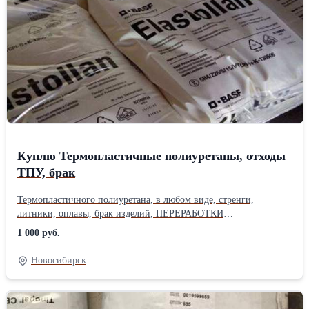
PA66, Нейлон, Полиамид 66, ПА 66
(полигексаметиленадипамид), TECAMID 66 (PA66)
Куплю Термопластичные полиуретаны, отходы
ТПУ, брак
Термопластичного полиуретана, в любом виде, стренги,
литники, оплавы, брак изделий, ПЕРЕРАБОТКИ
ПОЛИУРЕТАНОВЫХ ОТХОДОВ, утилизации вторичных
1 000 руб.
полиуретанов обувных подошв, отходы обувного производства,
гранула ТЭП (расплава термоэластополимера), гранула
Новосибирск
полиуретана, Полиуретан в гранулах TPU, Переработка
термопластичных полиуретанов (TPU), Термопластичные
полиуретаны (TPU) относятся к термоэластопластам инженерно-