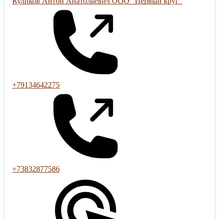
Куликов Антон Анатольевич ООО "Первый круг"
+79134642275
+73832877586