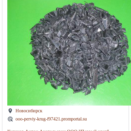
Новосибирск
ooo-perviy-krug-f97421.promportal.su