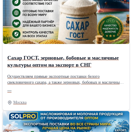
Сахар ГОСТ, зерновые, бобовые и масличные
культуры оптом на экспорт в СНГ
Осуществляем прямые экспортные поставки белого
свекловичного сахара, а также зерновых, бобовых и масличных
культур собственного выращивания в страны СНГ (Узбекистан,
—
Казахстан, Киргизия, Таджикистан и др.). Работаем напрямую
как производитель и гарантируем строгое соответствие
Москва
экспортным стандартам качества. Наш ассортимент для
экспортных поставок: * Белый сахар-песок: ГОСТ 33222-2015
(категория ТС2), код ТН ВЭД 1701 99 100 0. Полностью сухой,
идеален для транспортировки. * Зерновые культуры: Пшеница
(продовольственная/фуражная), кукуруза продовольственная,