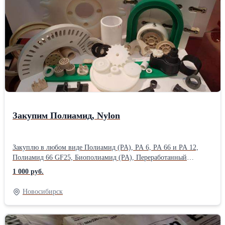
Fortron 1140, Celanese Ticona Fortron PPS 1140L4 / 1140L6 /
6165A6, Сополимербутадиена стиролом, сополимерных смол
стирола бутадиеном, первичные гранулы производства Chevron
Phillips Chemical, INEOS Styrolution, Сополимер стирола с
бутадиеном, Фортрон 1140L4, Стекловолоконные ППС GF40
гранулы, ждём Ваших предложений
Закупим Полиамид, Nylon
Закуплю в любом виде Полиамид (PA), PA 6, PA 66 и PA 12,
Полиамид 66 GF25, Биополиамид (PA), Переработанный
полиамид (PA), Полифениленсульфид (PPS), Теплопроводящий
1 000 руб.
полифениленсульфид (PPS-GR), АБС-пластик (ABS), Сополимер
акрилового эфира, стирола и акрилонитрилa (ASA), Пластики
Новосибирск
ZEDEX® (Зедекс), Полиамиды в гранулах 610, 6 210, 6, 66. КС,
ЛСВ, Л. Волгамид, Акулон, Akulon, ПА6 Akulon, Полиамид
Гроднамид ПА6, ПА66. Гродно Химволокно, Murylon, нейлона