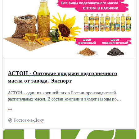
производство
АСТОН - Оптовые продажи подсолнечного
масла от завода. Экспорт
АСТОН - один из крупнейших в России производителей
растительных масел. В состав компании входят заводы по
производству растительных масел, элеваторные комплексы,
—
терминалы на реке Дон, сухогрузы класса «река-море».
Ассортимент: - Масло подсолнечное рафинированное ТМ
Ростов-на-Дону
«Затея», «Волшебный Край» и «Светлица» - Масло
подсолнечное высокоолеиновое ТМ «Астон» - Рафинированное
и нерафинированное масло наливом (авто-, ж/д цистерны,