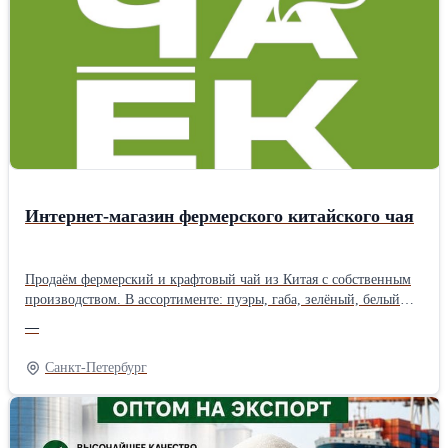
flexitank 22 тонны) География поставок: Россия, СНГ, КНР,
Вьетнам, Афганистан и др. Цены зависят от объема закупки,
условий доставки, фасовки, и других условий. Доставляем
авто-, жд- и морским транспортом на условиях EXW, FCA, DAP,
CIP, FOB, CIF. Продукция соответствует ГОСТ 1129-2013,
требованиям ХАССП, стандартам ISO и иным международным
нормативам. Сотрудничаем с агентами!
Интернет-магазин фермерского китайского чая
Продаём фермерский и крафтовый чай из Китая с собственным
производством. В ассортименте: пуэры, габа, зелёный, белый
чай, посуда и подарочные наборы. Чай собственного
—
производства делается в ограниченном тираже — только
качественное сырьё и авторские рецептуры. Бесплатная доставка
Санкт-Петербург
по России от 1 500 ₽. Оплата долями. Скидки в разделе
«Акции».