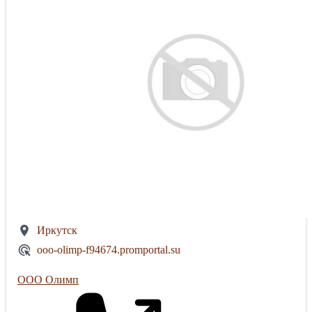
Иркутск
ooo-olimp-f94674.promportal.su
ООО Олимп