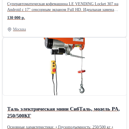
Суперавтоматическая кофемашина LE VENDING Locket 307 на
Android с 17" сенсорным экраном Full HD. Идеальная замена
Jetinno 22/24/32/JL25/JK24/JL22/28v/28/25, Unicum RU/NERO,
130 000 р.
Jofemar Orion/23/Bluetec G23/G25, Saeco PHEDRA.
Преимущества: * 100+ напитков (кофе, капучино, латте, горячий
Москва
шоколад) * Металлические жернова, 7 ступеней помола * Бойлер
1,5 л, работа от водопровода или емкости * 3 контейнера для
ингредиентов по 1400 г * Бункер для зерна 2000 г * MDB
интерфейс для платежных систем * Кастомизация меню,
загрузка рекламы через USB * Производительность более 200
чашек/день Габариты: 438x550x1010 мм. Гарантия, доставка по
РФ, предпродажная подготовка.
Таль электрическая мини СибТаль, модель PA,
250/500КГ
Основные характеристики: • Грузоподъемность: 250/500 кг •