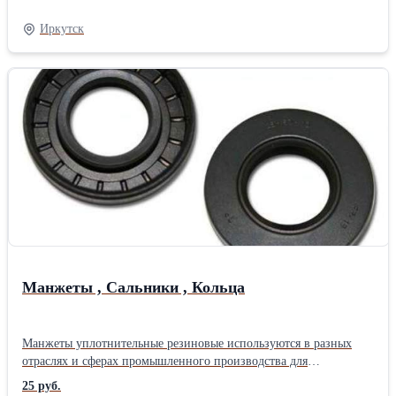
(-65+120).Лист-слоистый пресованный материал на основе
хлопчатобумажной ткани и теплореактивного связующего.Легко
Иркутск
поддается мех. обработке,устоичив к действию агрессивной
среды и абразивных материалов.(-40+105)Тип: Текстолит Форма
поставки: Стержень
Манжеты , Сальники , Кольца
Манжеты уплотнительные резиновые используются в разных
отраслях и сферах промышленного производства для
контактного уплотнения подвижных вращающихся соединений
25 руб.