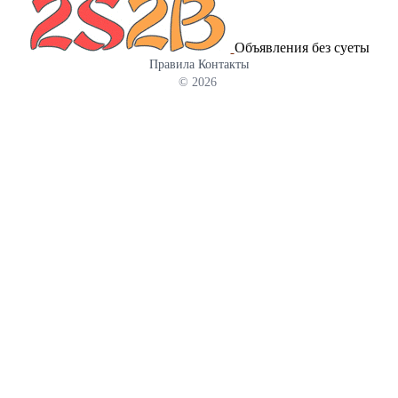
(твёрдые бытовые и коммунальные), крупногабаритные отходы,
строительный мусор по мере необходимости График вывоза:
Объявления без суеты
разовая уборка, регулярная подстановка контейнеров, гибкие
Правила
Контакты
сроки под ваш проект Доставка, установка и замена контейнеров
© 2026
на объекте заказчика Вывоз и транспортировка на
лицензионную площадку переработки и утилизации Прозрачная
тарификация: фиксированные тарифы, без скрытых платежей,
расчет по фактическому заполнению Полный сервис: чистка
площадки после вывоза, оперативная отчетность по
выполненным работам Преимущества для клиентов в Подольске
и Подольском районе: Локальная поддержка и оперативная
логистика в рамках района Полный цикл услуг: от размещения
контейнера до утилизации отходов Гибкость условий аренды и
графиков вывоза под проект Соблюдение экологических норм и
стандартов утилизации Прозрачные условия сотрудничества и
отсутствие скрытых платежей Как работает услуга: Выбор
контейнера под объём и тип отходов Доставка и установка на
объекте Заполнение контейнера по мере накопления мусора
Вывоз и транспортировка на лицензированную площадку
Утилизация, переработка и выдача актов вывоза По требованию
— отчетность и графики повторных вывозов Особые
преимущества для учреждений и предприятий: Гибкие графики