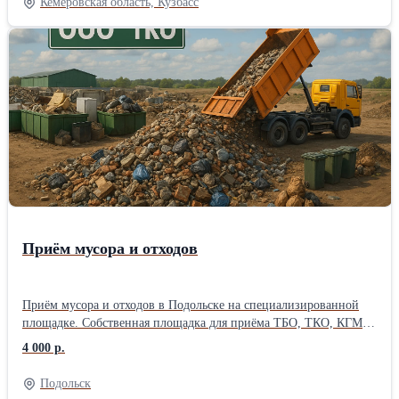
Кемеровская область, Кузбасс
Приём мусора и отходов
Приём мусора и отходов в Подольске на специализированной
площадке. Собственная площадка для приёма ТБО, ТКО, КГМ и
строительного мусора Принимаем КАЖДЫЙ ДЕНЬ от частных
4 000 р.
лиц, строительных и ЖКХ бригад, офисов и складов ЧТО
ПРИНИМАЕМ: Твёрдые бытовые отходы (ТБО) и коммунальные
Подольск
отходы (ТКО) Крупногабаритный хлам: старая мебель, техника,