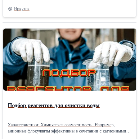
и соединений поступательного движения. Армированные
манжеты называются «сальники».Сальники служат в качестве
Иркутск
уплотнителей механизмов, работающих в различных средах,
таких как питьевая, морская и техническая вода, минеральные
масла, дизельное топливо, тормозная жидкость и другие.Кольца
резиновые уплотнительные круглого сечения для
гидравлических, топливных, смазочных и пневматических
устройств предназначены для работы при температуре от -60 °С
до +200 °C
Подбор реагентов для очистки воды
Характеристики: Химическая совместимость. Например,
анионные флокулянты эффективны в сочетании с катионными
коагулянтами. Характеристики обрабатываемой воды. Разные