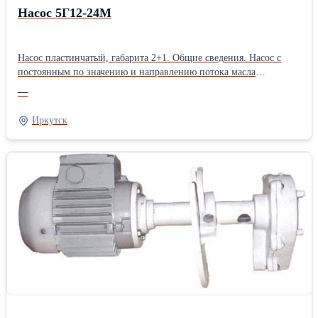
Насос 5Г12-24М
Насос пластинчатый, габарита 2+1. Общие сведения. Насос с
постоянным по значению и направлению потока масла
предназначены для подачи при номинальном давлении 6,3 МПа
—
минерального масла с вязкостью от 17 до 400 мм2/с в
гидросистемы машин, станков и другого оборудования при
Иркутск
температуре масла от 10 до 55 оС и температуре окружающей
среды от 1 до 40 оС. Масло, поступающее в насос, должно быть
отфильтровано от частиц размером более 0,025 мм. Насосы
изготавливаются с правым направлением вращения вала (по
часовой стрелке, если смотреть со стороны привода).
Технические характеристики: Номинальное/максимальное
давление, МПа 6,3/7,0 Минимальная/Номинальная/
Максимальная частота вращения , об/мин 600/960/1500
Номинальная подача, л/мин 5,8/ 69,9 Номинальная мощность.
кВт 10,1 Масса, кг 33 Габаритные и присоединительные
размеры.Тип: Пластинчатые