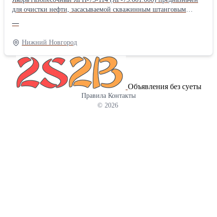
для очистки нефти, засасываемой скважинным штанговым
насосом из нефтяного пласта. Якорь газопесочный ЯГ-73.001.000
—
своей внутренней конической резьбой крепится на колонне
системы НКТ. Якорь газопесочный ЯГ-73.001.000 состоит из
Нижний Новгород
корпуса, муфты, сетки, гильзы, кожуха, башмака, пробки. На
конце корпуса имеется резьба, на которую навинчена муфта. На
среднюю часть корпуса установлена сетка из нержавеющей
стали. На муфту установлена гильза, имеющая на своей
Объявления без суеты
поверхности расположенные в последовательных сечениях 3
Правила
Контакты
отверстия Ø12 мм, 4 отверстия Ø14 мм, 5 отверстий Ø16 мм. На
© 2026
муфту установлен также кожух, прикрывающий отверстия на
гильзе и обеспечивающий за счёт разницы давлений
принудительное прохождение нефтегазовой смеси через
отверстия гильзы. В нижнюю часть гильзы ввернут башмак, на
котором установлена пробка. Характеристики: -
присоединительная резьба к трубам…резьба гладких труб НКТ
73 ГОСТ 633-80 шаг 2,54мм; - фильтрующий элемент …сетка 1-
040-025-130 12Х18Н9Т ГОСТ 3826-82 - способ фильтрации…
инерционно-гравитационный с механической очисткой; -
габаритные размеры: длина 1450 мм, диаметр Ø89 мм. Масса
28,3 кг; - максимальная производительность (насос условного
размера 44 с ходом 3,0 м) для легкой нефти 0,1 см2 /с…не менее