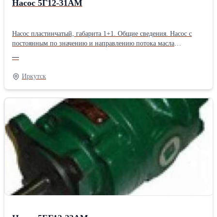
Насос 5Г12-31АМ
Насос пластинчатый, габарита 1+1. Общие сведения. Насос с
постоянным по значению и направлению потока масла
предназначены для подачи при номинальном давлении 6,3 МПа
—
минерального масла с вязкостью от 17 до 400 мм2/с в
гидросистемы машин, станков и другого оборудования при
Иркутск
температуре масла от 10 до 55 оС и температуре окружающей
среды от 1 до 40 оС. Масло, поступающее в насос, должно быть
отфильтровано от частиц размером более 0,025 мм. Насосы
изготавливаются с правым направлением вращения вала (по
часовой стрелке, если смотреть со стороны привода).
Технические характеристики: Номинальное/максимальное
давление, МПа 6,3/7,0 Минимальная/Номинальная/
Максимальная частота вращения , об/мин 600/960/1500
Номинальная подача, л/мин 5,8/ 5,8 Номинальная мощность. кВт
2,2 Масса, кг 17 Габаритные и присоединительные размеры.Тип:
Пластинчатые