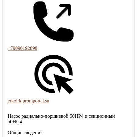
+79090192898
erkoirk.promportal.su
Насос радиально-поршневой 50НР4 и секционный
50НС4.
Общие сведения.