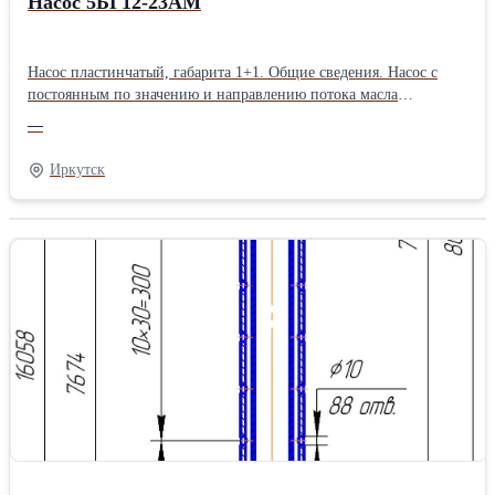
Насос 5БГ12-23АМ
Насос пластинчатый, габарита 1+1. Общие сведения. Насос с
постоянным по значению и направлению потока масла
предназначены для подачи при номинальном давлении 12,5 МПа
—
минерального масла с вязкостью от 17 до 213 мм2/с в
гидросистемы машин, станков и другого оборудования при
Иркутск
температуре масла от 10 до 50 оС и температуре окружающей
среды от 1 до 40 оС. Масло, поступающее в насос, должно быть
отфильтровано от частиц размером более 0,025 мм. Класс
чистоты масла - не грубее 12 по ГОСТ 17216-71. Насосы
изготавливаются с правым направлением вращения вала (по
часовой стрелке, если смотреть со стороны привода).
Технические характеристики: Номинальное давление, МПа 12,5
Минимальная/Номинальная/Максимальная частота вращения ,
об/мин 1200/1500/1800 Номинальная подача, л/мин 5,4/ 25,5
Номинальная мощность. кВт 8,94 Масса, кг 17,5 Габаритные и
присоединительные размеры.Тип: Пластинчатые