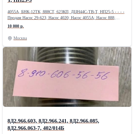
4055А, БНК-12ТК, 888СТ, 623КП, ДЦН44С-ТВ-Т, НП25-5 - - - -
Продам Насос 29-623; Насос 4020; Насос 4055А; Насос 888;
Насос 888А; Насос 888СТ; Насос 890; Насос 890С; Насос 892АМ;
10 000 р.
Продам Насос 918 (МТ-800 ); Насос 918А ( МТ-800 );
Насос 918Б ( МТ-800 ); Насос БНК-10ТК; Насос БНК-12ТК;
Москва
Насос 4062 ( МТ-800 ); Насос 435ФТ; Продам
Насос 463Б (МВ-280Б); Насос 465А; Насос 465Д (МП-6000-2с);
Насос 465К; Насос 465К ( Д-4500К); Насос 465МТВ; Продам
Насос 465МТВ (Д-1500ТВ); Насос 465П; Насос 623;
Насос 623АНМ; Насос 623Б; Насос 623К; Насос 623КП;
Насос 623Т1; Продам Насос 623Я; Насос 702М.500; Насос 876А;
Насос ДЦН-44С ТВ-Т; Насос ДЦН44С-ТВ-Т; Насос НД144-
22; НД-8С; Насос НП25-5; Продам Насос НП25-5Л; Насос НП25-
9; Насос НП34М-1Т; Насос НП43-2; НП43М-1;
8Д2.966.603, 8Д2.966.241, 8Д2.966.085,
8Д2.966.063-7, 402/014Б