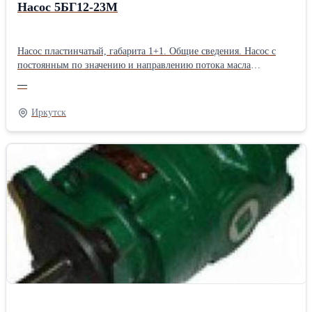
Насос 5БГ12-23М
Насос пластинчатый, габарита 1+1. Общие сведения. Насос с
постоянным по значению и направлению потока масла
предназначены для подачи при номинальном давлении 12,5 МПа
—
минерального масла с вязкостью от 17 до 213 мм2/с в
гидросистемы машин, станков и другого оборудования при
Иркутск
температуре масла от 10 до 50 оС и температуре окружающей
среды от 1 до 40 оС. Масло, поступающее в насос, должно быть
отфильтровано от частиц размером более 0,025 мм. Класс
чистоты масла - не грубее 12 по ГОСТ 17216-71. Насосы
изготавливаются с правым направлением вращения вала (по
часовой стрелке, если смотреть со стороны привода).
Технические характеристики: Номинальное давление, МПа 12,5
Минимальная/Номинальная/Максимальная частота вращения ,
об/мин 1200/1500/1800 Номинальная подача, л/мин 5,4/ 33
Номинальная мощность. кВт 10,45 Масса, кг 17,5 Габаритные и
присоединительные размеры.Тип: Пластинчатые