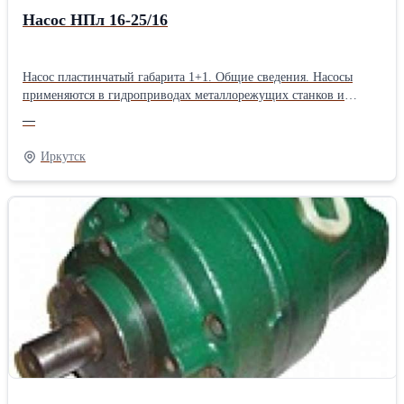
Насос НПл 16-25/16
Насос пластинчатый габарита 1+1. Общие сведения. Насосы
применяются в гидроприводах металлорежущих станков и
другого оборудования, где небходим нерегулируемый поток
—
рабочей жидкости с постоянным давлением. Они предназначены
для перекачки минеральных масел с вязкостью от 25 до 213 мм2/
Иркутск
с на давлении до 16 МПа и от 20 до 400 на давлении до 6,3 МПа.
При этом температура масла должна быть от -10 до +60 оС и
иметь чистоту не грубее 12-го класса по ГОСТ 17216-71.
Номинальная тонкость фильтрации - 25 мкм. Для оьеспечения
большей надежности при малой вязкости и большой нагрузке
рекомендуется тонкость фильтрации 10 мкм. Технические
характеристики: Номинальное давление, МПа 16 Минимальная/
Номинальная/Максимальная частота вращения , об/мин
1000/1500/1800 Номинальная подача, л/мин 19,4/ 33 Масса, кг 19
Габаритные и присоединительные размеры.Производитель:
Гидропривод Тип: Пластинчатые