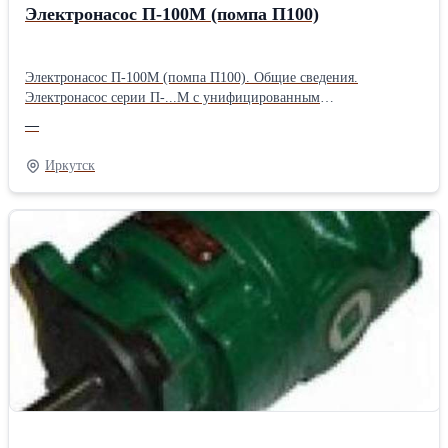
Электронасос П-100М (помпа П100)
Электронасос П-100М (помпа П100). Общие сведения.
Электронасос серии П-...М с унифицированным
электродвигателем серии АИР предназначены для подачи СОЖ и
—
минеральных масел вязкостью не более 90 мм2/с в
металлорежущих станках с целью охлаждения режущего
Иркутск
инструмента. Концентрация загрязненности рабочей жидкости
не более - 5 г/л. Величина частиц не более 0,5 мм. Технические
характеристики: Номинальное давление, атм. 0,63 Номинальная
частота вращения , об/мин 3000 Номинальная подача, л/мин 100
Номинальная мощность, кВт 0,75