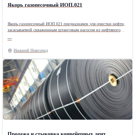
Якорь газопесочный ИОП.021
Якорь газопесочный ИОП.021 предназначен для очистки нефти,
засасываемой скважинным штанговым насосом из нефтяного
пласта. Якорь газопесочный ИОП.021 состоит из верхнего
—
корпуса, нижнего корпуса, патрубка, соединительных муфт,
внутренней трубы и пробки. Все детали якоря за исключением
Нижний Новгород
внутренней трубы имеют резьбы НКТ73 ГОСТ 633-80 с шагом
2,54 мм. Для забора рабочей среды из затрубного пространства
верхний корпус имеет 88 отверстий Ø10мм. Характеристики: -
диаметр эксплуатационной колонны…114, 146, 168; -
габаритные размеры: длина 16058 мм, диаметр Ø89 мм; - масса
22,2 кг; - рабочий диапазон пропускной способности до 200 м3/
сут.
Продажа и стыковка конвейерных лент