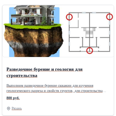
Разведочное бурение и геология для
строительства
Выполним разведочное бурение скважин для изучения
геологического разреза и свойств грунтов, для строительства
домов, коттеджей, магазинов, и т.д., а также для инженерных
800 руб.
изысканий по линейным объектам (газопроводы, водопроводы,
канализационные сети, ВОЛС, ЛЭП и др.). По результатам
Рязань
бурения будет предоставлено инженерно-геологическое