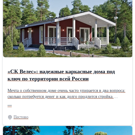
бюджет и бесплатно составим 3–5 вариантов сметы. При объёме
от 1500 м2 даём скидку до 10%. Берёмся и за небольшие заказы
— дворы, парковки, подъезды, отмостки. Используем
качественный асфальт с проверенных заводов, современную
технику и опытные бригады. Гарантируем соблюдение сроков и
технологий. Цены начинаются от 600 руб./м2. Точную стоимость
рассчитаем после осмотра объекта. Звоните или пишите —
ответим на все вопросы и приедем посмотреть ваш участок.
«СК Велес»: надежные каркасные дома под
ключ по территории всей России
Мечта о собственном доме очень часто упирается в два вопроса:
сколько потребуется денег и как долго продлится стройка.
Строительная фирма «СК Велес» хочет предложить решение,
—
которое сделает мечту доступнее – банрхаусы собственного
изготовления – современные, надежные и по разумной
Пестово
стоимости. Подрядчик осуществляет работу по всей России и
предлагает большой выбор проектов для дачи и постоянного
проживания, а в зависимости от бюджета доступны