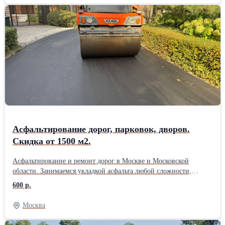
подготовку основания и благоустройство территории. Выезд
специалиста и составление сметы — бесплатно. Есть
собственный парк техники, поэтому не зависим от аренды и
можем оперативно выходить на объект. Берём заказы любого
объёма — от небольших площадок до крупных территорий. При
объёме от 1500 м2 даём скидку до 10%. Цены начинаются от 465
руб./м2. Если найдёте предложение дешевле — готовы обсудить
и предложить более выгодные условия. Работаем строго по
технологиям, соблюдаем сроки и даём гарантию на покрытие.
Позвоните или оставьте заявку на сайте — приедем, посмотрим
объект и посчитаем стоимость без обязательств.
Асфальтирование дорог, парковок, дворов.
Скидка от 1500 м2.
Асфальтирование и ремонт дорог в Москве и Московской
области. Занимаемся укладкой асфальта любой сложности,
ямочным ремонтом, строительством дорог, укладкой асфальтовой
600 р.
крошки, установкой бортовых камней, тротуарной плитки и
благоустройством территорий. Работаем под ключ: от
Москва
подготовки основания до готового покрытия. Выезд специалиста
на объект бесплатно. Поможем подобрать решение под ваш