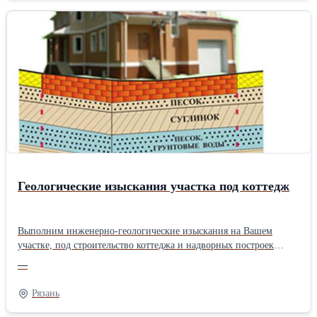
заключение по строению и свойствам грунтов. Минимальные
расценки. Быстрое выполнение работ. Можем приступить к
работе на следующий день после Вашего звонка. Без
предоплаты! Без выходных! Звоните, будем рады Вам помочь!
Геологические изыскания участка под коттедж
Выполним инженерно-геологические изыскания на Вашем
участке, под строительство коттеджа и надворных построек
(баня, гараж, хозяйственные постройки). Срок выполнения всех
—
работ от 3 до 5 рабочих дней. В процессе геологических
изысканий будет выполнено: - бурение скважин с отбором
Рязань
образцов грунта; - лабораторные исследования и определение
характеристик грунта, нужных для проектирования дома; -