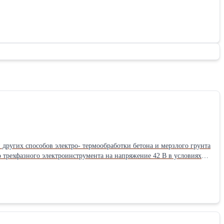
других способов электро- термообработки бетона и мерзлого грунта
 трехфазного электроинструмента на напряжение 42 В в условиях
духа от -40°С до +10°С. Подстанция оснащается трехфазным
окировки, обеспечивающие безопасность работ обслуживающего
ручное, дистанционное и автоматическое управление работой
оторый выносится за пределы зоны электропрогрева.