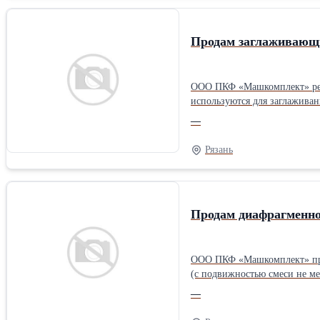
Продам заглаживаю
ООО ПКФ «Машкомплект» реа
используются для заглаживан
разделяетcя на 2 этапа: на 
—
лопасти (для придания больш
заглаживающего диска в зави
Рязань
Продам диафрагменно
ООО ПКФ «Машкомплект» прои
(с подвижностью смеси не ме
отделочных работ в строител
—
МПа. Номинальная мощность э
до 160 м или высоту подачи 