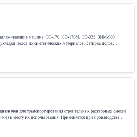
Заглаживающие машины СО-170, СО-170М, СО-333, ЗИМ-900
 укладки полов из синтетических материалов. Затирка полов
для получения ровной поверхности; на втором этапе используют
лопастей относительно пола имеется механизм регулировки. Диаметр
0м/ч. Потребляемая мощность от 1,0 до 3,0 кВт.
назначен для транспортирования строительных растворных смесей
 мм) к месту их использования. Применяется при производстве
водительность насоса 4 м3/ч. Максимальное рабочее давление 1,5
печивает дальность подачи (по горизонтали) строительного раствора
ван приёмным бункером с виброситом и вибратором, штукатурными