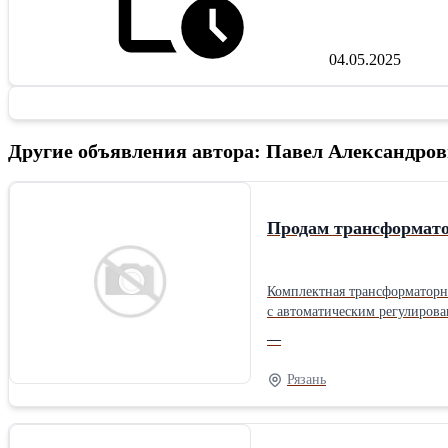
04.05.2025
Другие объявления автора: Павел Александ
Продам трансформат
Комплектная трансформаторна
с автоматическим регулирова
строительных площадок. Нор
—
трехобмоточным трансформат
персонала. Предусмотрено пи
Рязань
силового трансформатора. В