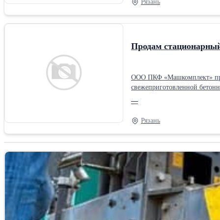
Рязань
рукавами и соединениями дл
Продам стационарный
ООО ПКФ «Машкомплект» прои
свежеприготовленной бетонно
вертикали до 120м. Отличит
—
комплектующими: - гидросис
бетононасосом немецкой фирм
Рязань
бетоноводами 80 п.метров.