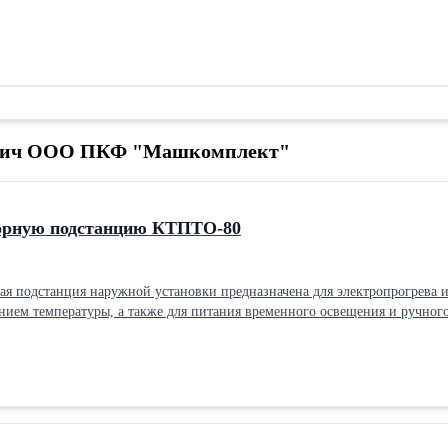
рович ООО ПКФ "Машкомплект"
орную подстанцию КТПТО-80
я подстанция наружной установки предназначена для электропрогрева и 
нием температуры, а также для питания временного освещения и ручного
мальная работа КТПТО обеспечивается при температуре окружающего воз
ором ТМТО-80/0,38 с естественным охлаждением. В КТПТО имеются бл
тание стороннего потребителя на напряжение 380 В и ток 10 А, а также 
 дистанционном режиме управление осуществляется кнопочным постом, к