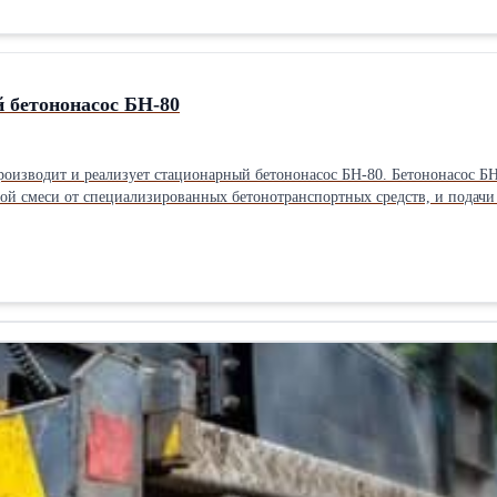
я них.
 бетононасос БН-80
зводит и реализует стационарный бетононасос БН-80. Бетононасос БН-
й смеси от специализированных бетонотранспортных средств, и подачи е
ельной особенностью стационарных бетононасосов БН-80 является комп
тема комплектуется гидрораспределителем итальянской фирмы ATOS - ди
ы Siemens - насосная станция фирмы «PSM Hydraulics» - бетонопоршни