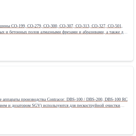
ны СО-199, СО-279, СО-300, СО-307, СО-313, СО-327, СО-501,
х и бетонных полов алмазными фрезами и абразивами, а также для
дефектов после обработки машинами ленточного или барабанного
дительность от 17 до 52 м2/ч, мощность привода от 1,5 до 5,5 кВт.
 аппараты производства Contracor: DBS-100 / DBS-200, DBS-100 RC
ием и дозатором SGV) используются для пескоструйной очистки
зводительность до 37 м2/ч. Предназначены для работы с любым
ка, расходный вентиль абразива, высокоэффективный фильтр влаго –
бная ревизия.Производитель: Contracor