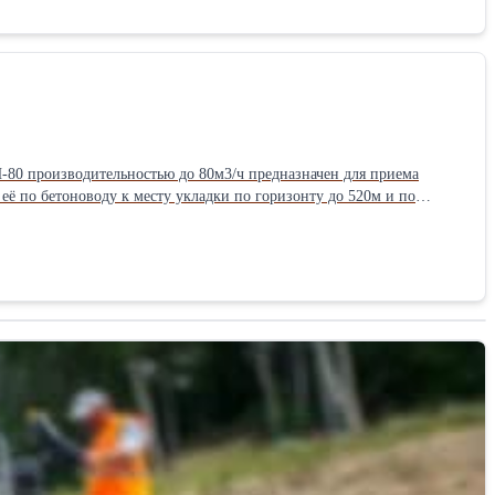
80 производительностью до 80м3/ч предназначен для приема
ё по бетоноводу к месту укладки по горизонту до 520м и по
лектация основных узлов импортными (итальянскими и немецкими)
зельный двигатель Deutz F3L2011 EURO 4 - блок управления
 фирмы Putzmeister AG Бетононасос БН-80 комплектуется