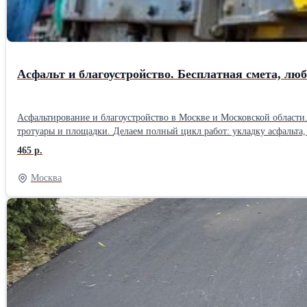
Асфальт и благоустройство. Бесплатная смета, лю
Асфальтирование и благоустройство в Москве и Московской области. Компания ДСК Асфальт-Строй 24 работает с 2006 года. За это время выполнили сотни объектов: дороги, парковки, дворы, дачные участ
тротуары и площадки. Делаем полный цикл работ: укладку асфальта, ямочный ремонт, укладку асфальтовой крошки, установку бордюров, тротуарной плитки, подготовку основания и благоустройство
территории. Выезд специалиста и составление сметы — бесплатно. Есть собственный парк техники, поэтому не зависим от аренды и можем оперативно выходить на объект. Берём заказы любого объёма — от
465 р.
небольших площадок до крупных территорий. При объёме от 1500 м2 даём скидку до 10%. Цены начинаются от 465 руб./м2. Если найдёте предложени
выгодные условия. Работаем строго по технологиям, соблюдаем сроки и даём гарантию на покрытие. Позвоните или оставьте заявку на сайте — приедем, посмотрим объект и посчитаем стоимость без
Москва
обязательств.