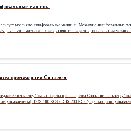
ифовальные машины
лизует мозаично-шлифовальные машины. Мозаично-шлифовальные маши
ся для снятия мастики и лакокрасочных покрытий, шлифования мозаичны
фовки паркетных полов абразивными дисками, для удаления небольших 
ин проход в зависимости от модели варьирует от 310 до 620 мм, произво
аты производства Contracor
лагает пескоструйные аппараты производства Contracor. Пескоструйные
ным управлением), DBS-100 RCS / DBS-200 RCS (с дистанцион. управлен
 сооружений, бетонных поверхностей. Степень очистки до SA-3,0. Прои
5 мм. Стандартный комплект поставки: 100 / 200 литров бак, сито, крыш
предотвращения попадания в бак конденсата и масел от компрессора), удо