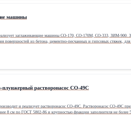
щие машины
лизует заглаживающие машины СО-170, СО-170М, СО-333, ЗИМ-900. 
ия поверхностей из бетона, цементно-песчанных и гипсовых стяжек, для
первом этапе применяют заглаживающие машины с затирочными дисками, 
ой прочности поверхности). Для установки оптимального угла наклона 
симости от модели варьирует от 880 до 940 мм. Производительность 60-12
-плунжерный растворонасос СО-49С
зводит и реализует растворонасос СО-49С. Растворонасос СО-49С пред
нее 8 см по ГОСТ 5802-86 и крупностью фракции заполнителя не более 5
ьстве — заливка полов, штукатурные работы, инвектирование и др. Произ
лектродвигателя 4 кВт. Значение максимального рабочего давления обес
(по вертикали) до 35 м. Растворонасос СО-49С может быть укомплекто