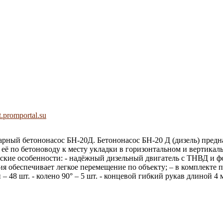
.promportal.su
ый бетононасос БН-20Д. Бетононасос БН-20 Д (дизель) предна
её по бетоноводу к месту укладки в горизонтальном и вертикал
еские особенности: - надёжный дизельный двигатель с ТНВД и
обеспечивает легкое перемещение по объекту; – в комплекте пр
 48 шт. - колено 90° – 5 шт. - концевой гибкий рукав длиной 4 м