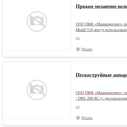
Продам мозаично-шл
ООО ПКФ «Машкомплект» реа
МыШ-510 могут использовать
тонкой и промежуточной шли
—
типа. Ширина обработки за од
Рязань
Пескоструйные аппар
ООО ПКФ «Машкомплект» пред
/ DBS-200 RC (с дистанцион
металлических конструкций и
—
сухим песком фракцией до 3,
маслоотделитель CAF-3 (для 
Рязань