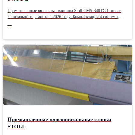
Промышленные вязальные машины Stoll CMS-340TC-L после
капитального ремонта в 2026 году. Комплектация:4 системы,
длина игольницы 183см, год выпуска 2002-2006 Мы поставляем
—
восстановленные вязальные станки STOLL, кругловязальные
машины Mayer, Orizio, Pasotti, Albi, Jumberca, Monarch, а также
вспомогательное оборудование для трикотажного производства.
Для восстановления машин мы применяем оригинальные
материалы, оборудование и технологии STOLL, а также
заводские стандарты контроля качества. Подробная информация
о нас и о нашем оборудовании - на сайте компании TEXTIL
MASTER. Производитель: Stoll
Промышленные плосковязальные станки
STOLL