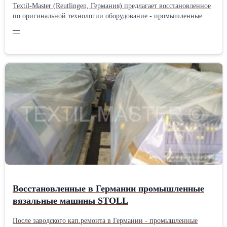
Textil-Master (Reutlingen, Германия) предлагает восстановленное
по оригинальной технологии оборудование - промышленные
вязальные машины Stoll, кругловязальные машины Mayer, Orizio,
—
Pasotti, а также вспомогательное оборудование для трикотажного
производства. Наши машины (при безукоризненном качестве
восстановления) обычно дешевле других предложений
восстановленного оборудования – мы гарантируем лучшее
соотношение цены и качества плосковязальных машин STOLL
CMS из Европы. Мы рады также предложить вам наш опыт в
логистике доставки плосковязальных машин в Россию и страны
СНГ и гибкую систему оплаты - в EUR или в рублях по курсу
Подробная информация – по запросу. Производитель: Stoll
Восстановленные в Германии промышленные
вязальные машины STOLL
После заводского кап.ремонта в Германии - промышленные