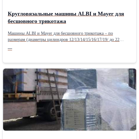
Кругловязальные машины ALBI и Mayer для
бесшовного трикотажа
Машины ALBI и Mayer для бесшовного трикотажа – по
размерам (диаметры цилиндров 12/13/14/15/16/17/19/ до 22
дюймов), 15 класс, файнрип (ластик), оборудованы под лайкру;
—
Мы поставляем восстановленные кругловязальные машины
Mayer, Orizio, Pasotti, Albi, Jumberca, Monarch, вязальные станки
STOLL, плосковязальные машины, трикотажное оборудование, а
также вспомогательное оборудование для трикотажного
производства. Все наши машины после капитального ремонта
(электрика, механика, игольницы, клинья и проч.), доставка из
Германии, таможенная очистка. Подробная информация - по
запросу на сайте TEXTIL-MASTER, Reutlingen, Германия.
Производитель: ALBI