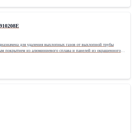
910208E
назначена для удаления выхлопных газов от выхлопной трубы
ным покрытием из алюминиевого сплава и панелей из окрашенного
ежным электровентилятором. Катушка оснащается механической
зоприемное сопло с рукояткой, стопор и салазки для крепления к
армированного эластомера (TPE).Производитель: Flying Диаметр