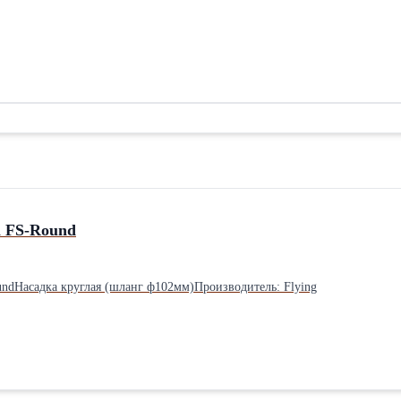
а FS-Round
ndНасадка круглая (шланг ф102мм)Производитель: Flying