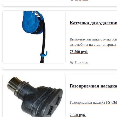
Катушка для удалени
Вытяжная катушка с электро
автомобиля на стационарных
стеклопластика. Для удален
73 500 руб.
пружиной возврата для сматы
стене или потолку рабочего 
Иркутск
шланга, мм: 102 Длина шланг
Газоприемная насадка
Газоприемная насадка FS-Obl
2 550 руб.