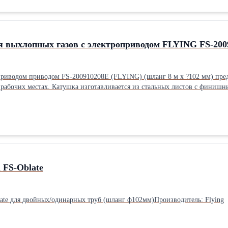
я выхлопных газов с электроприводом FLYING FS-200
приводом приводом FS-200910208E (FLYING) (шланг 8 м х ?102 мм) пред
 рабочих местах. Катушка изготавливается из стальных листов с финиш
ия выхлопных газов катушки напрямую соединяются с вытяжным центроб
вания шланга. В комплект поставки катушек входит: шланг, резиновое га
помещения. Электродвигатель. Шланг изготавливается из термостойкого 
а, м: 8 Привод: Электропривод
 FS-Oblate
ate для двойных/одинарных труб (шланг ф102мм)Производитель: Flying