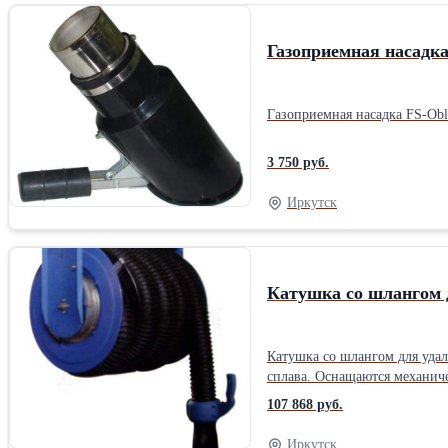
Газоприемная насадка
Газоприемная насадка FS-Obl
3 750 руб.
Иркутск
Катушка со шлангом д
Катушка со шлангом для уда
сплава. Оснащаются механической пружиной в
* Резиновое газоприемное со
107 868 руб.
шланга, мм: 127 Длина катуш
Иркутск