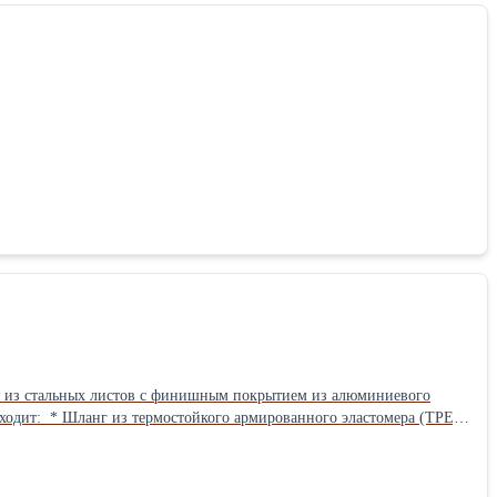
ся из стальных листов с финишным покрытием из алюминиевого
мера (TPE);
 Высота катушки, мм: 750-830 Диаметр сопла, мм: 120 Диаметр