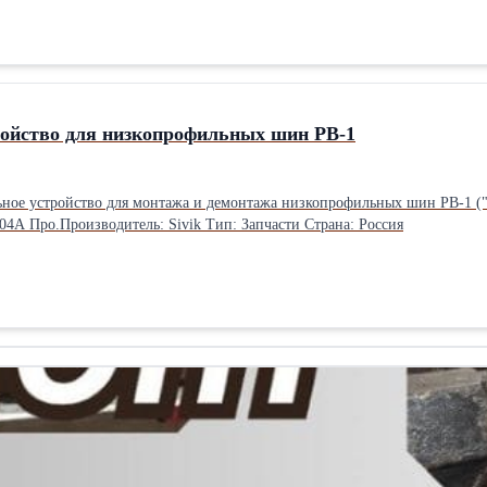
ройство для низкопрофильных шин РВ-1
ьное устройство для монтажа и демонтажа низкопрофильных шин РВ-1 (
4А Про.Производитель: Sivik Тип: Запчасти Страна: Россия