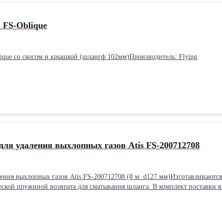
 FS-Oblique
ique со скосом и крышкой (шлангф 102мм)Производитель: Flying
ля удаления выхлопных газов Atis FS-200712708
ления выхлопных газов Atis FS-200712708 (8 м. d127 мм)Изготавливают
озврата для сматывания шланга. В комплект поставки входит: * Шланг из термостойкого армированного эласто
пло с рукояткой; * Cтопор и салазки для крепления.Производитель: Atis
ки, мм: 900 Длина шланга, м: 8 Максимальная температура, °: 200