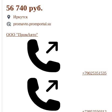
56 740 руб.
Иркутск
promavto.promportal.su
ООО "ПромАвто"
+79025351535
+73952550312