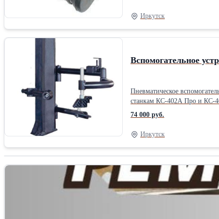
Иркутск
Вспомогательное уст
Пневматическое вспомогател
станкам КС-402А Про и КС-40
74 000 руб.
Иркутск