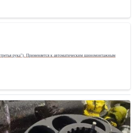
"третья рука"). Применяется к автоматическим шиномонтажным