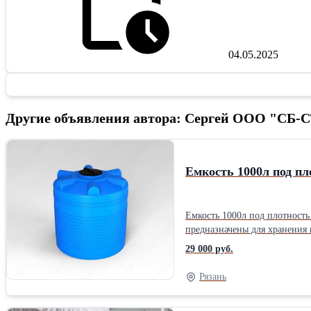
04.05.2025
Другие объявления автора: Сергей ООО "СБ
Емкость 1000л под пло
Емкость 1000л под плотность до 1.5 г/см³ синяя (1245х 1140х 1140) И
предназначены для хранения 
Вертикальные пластиковые ц
29 000 руб.
«дыхательным клапаном». Ди
2000, ЭВЛ — 3000, ЭВЛ — 5000. Изделия 
Рязань
Горловина Д 300 ммПроизводи