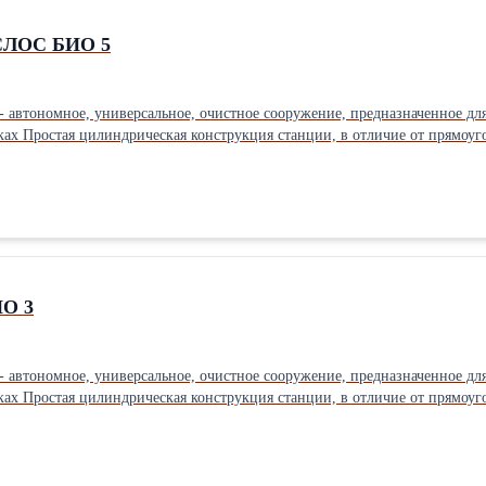
УСЛОС БИО 5
 автономное, универсальное, очистное сооружение, предназначенное дл
ках Простая цилиндрическая конструкция станции, в отличие от прямоуг
омерно по всей плоскости стенок; Характеристики Способ очистки Биологический Количество о
ндарт
й Расположение: Вертикальное Способ отведения
/принудительный Материал: Полиэтилен низкого давления (ПНД) Произв
О 3
 автономное, универсальное, очистное сооружение, предназначенное дл
ках Простая цилиндрическая конструкция станции, в отличие от прямоуг
омерно по всей плоскости стенок; Характеристики Способ очистки Биологический Количество о
ндарт
тки: Биологический Расположение: Вертикальное
 воды: Принудительный Материал: Полиэтилен низкого давления (ПНД) П