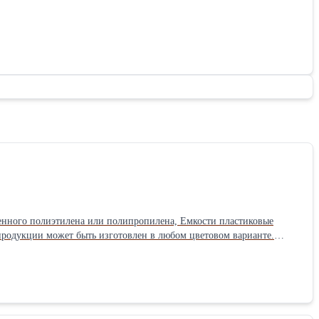
продукции может быть изготовлен в любом цветовом варианте.
ом. Емкости пластиковые комплектуются специальной крышкой с
ЭВЛ —500, ЭВЛ —750, ЭВЛ — 1000; и 400 мм для моделей ЭВЛ —
0 х1170, цвет — синий,
: 1140 см Высота: 1245 см