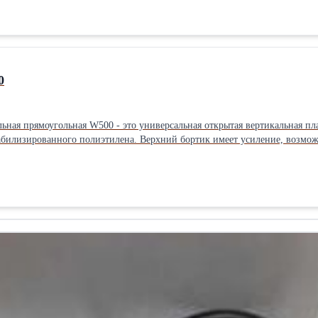
кие условия применения. Основные характеристики: Габариты элемента 
ица Размещение: В помещении/на улице Материал: Пластик
0
льная прямоугольная W500 - это универсальная открытая вертикальная пл
илизированного полиэтилена. Верхний бортик имеет усиление, возможна
на: 1250мм Ширина: 850мм Высота: 610мм Крышка: не предусмотрена Емкость изготавливается из пищевого
ание в пищевой промышленности в качестве возвратной тары, контейнеров для хран
 и усиление верхнего бортика). 2.Открытая емкость для сбора дождевой воды. 3.Емкость для овощей, засолки
е пластиковых контейнеров любого цвета под заказ.Производитель: Росс