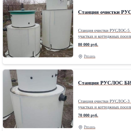
Станция очистки Р
Станция очистки РУСЛОС-5 -
участках и коттеджных посел
давление грунта распределяется равн
80 000 руб.
Гарантийный срок 12 месяцев Степень очистки 98 Способ отведения очищенной воды Самотечный/принудительный Тип локального очистного сооружения Ста
Высота 1500; Ширина 800; Длина1200 мм Максимальная производительность 1000Способ очистки: Биологически
Рязань
очищенной воды: Самотечный
Станция РУСЛОС БИ
Станция очистки РУСЛОС-3 -
участках и коттеджных посел
давление грунта распределяется равн
70 000 руб.
Гарантийный срок 12 месяцев Степень очистки 98 Способ отведения очищенной воды Самотечный/принудительный Тип локального очистного сооружения Ста
Высота1200; Ширин 800; Длина 1200 мм Максимальная производительность 600Вид септика: Трехкамерный Способ очис
Рязань
Способ отведения очищенной