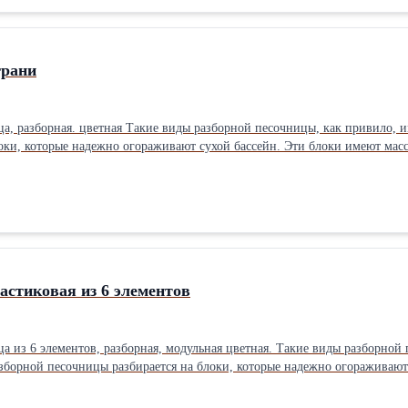
грани
ца, разборная. цветная Такие виды разборной песочницы, как привило, 
оки, которые надежно огораживают сухой бассейн. Эти блоки имеют мас
орную песочницу. Самостоятельная сборка песочницы доставляет малыша
ной особенностью песочницы является использование специального упр
песочницы: 126х26х30см Масса 1 элемента: 4кг,Производитель: Россия Тип: Песочница
 улице Материал: Пластик Минимальный возраст ребенка: 1 лет
астиковая из 6 элементов
ца из 6 элементов, разборная, модульная цветная. Такие виды разборной
зборной песочницы разбирается на блоки, которые надежно огораживают
амостоятельно собрать разборную песочницу. Самостоятельная сборка п
лнять водой. Отличительной особенностью песочницы является использ