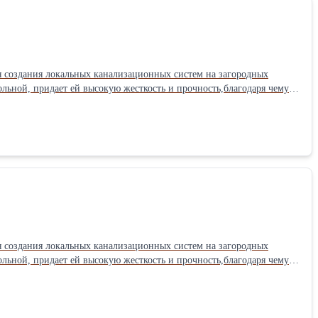
я создания локальных канализационных систем на загородных
ольной, придает ей высокую жесткость и прочность,благодаря чему
бслуживающих человек 5
одительность: 1 куб.м/сут
я создания локальных канализационных систем на загородных
ольной, придает ей высокую жесткость и прочность,благодаря чему
бслуживающих человек 3
роизводительность: 0. 6 куб.м/сут