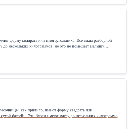
имеют форму квадрата или многоугольника. Все виды разборной
су до нескольких килограммов, но это не помешает малышу
м немало радости. Блоки песочницы разноцветные, их можно
очненного и морозоустойчивого материала, ориентированного на
 песочницы, как привило, имеют форму квадрата или
 сухой бассейн. Эти блоки имеют массу до нескольких килограммов,
есочницы доставляет малышам немало радости. Блоки песочницы
ование специального упрочненного и морозоустойчивого материала,