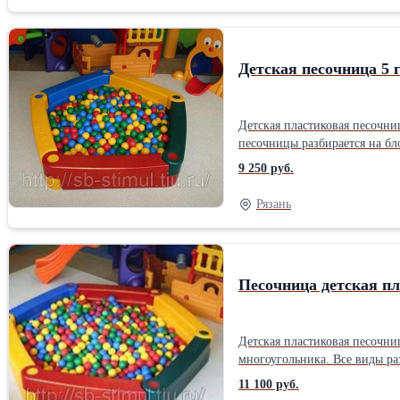
Детская песочница 5 
Детская пластиковая песочни
песочницы разбирается на бл
самостоятельно собрать разб
9 250 руб.
заполнять водой. Отличитель
российские условия применения. Основные характеристики: Габариты элемента 
Рязань
Размещение: В помещении/на
Песочница детская пл
Детская пластиковая песочни
многоугольника. Все виды ра
но это не помешает малышу с
11 100 руб.
разноцветные, их можно запо