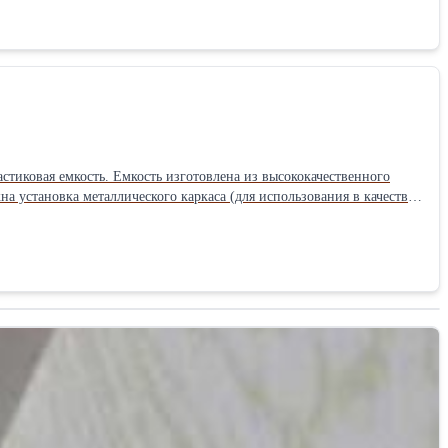
песочницы: 126х26х30см Масса элемента: 4кг, Товар
астиковая емкость. Емкость изготовлена из высококачественного
 установка металлического каркаса (для использования в качестве
ения продуктов, итд. Варианты применения:
ия