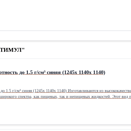
-СТИМУЛ"
тность до 1.5 г/см³ синяя (1245х 1140х 1140)
зготавливаются из высококачественного полиэтилена или полипропилена, Емкости пластиковые
широкого спектра, как пищевых, так и непищевых жидкостей. Этот вид 
илиндрические емкости отличаются современным, эргономичным дизайн
аметр горловины составляет: 300 мм для моделей ЭВЛ-200, ЭВЛ-300, 
не изменяет физические и химических свойства хранящихся в них веществ. Габариты — (ВхД мм) 121
тель: Россия под плотность до: До 1.5 г/см³ см³ Длина: 1140 см Ширина