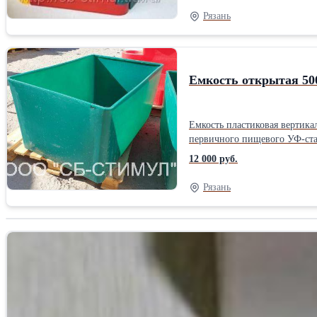
ориентированного на российс
Рязань
сертифицирован.Тип: Песочн
Емкость открытая 50
Емкость пластиковая вертика
первичного пищевого УФ-стаб
мусорного контейнера. Габаритные размеры: Дли
12 000 руб.
полиэтилена, возможно использов
1.Контейнер для мусора (возможно оснащение колесами,
Рязань
рыбы, разведения малька. 4.Мини-купель (заглубляемая в грунт, и устанавливаемая на поверхность). 5.Возвратная тара в пищевой промышленности (допускается контакт с
пищевыми продуктами). 6.Уличный горшок для крупногабаритных растений. В стандартном исполнении пластиковая емкость изготавливается синего, черного или белого
цвета. Возможно изготовлени