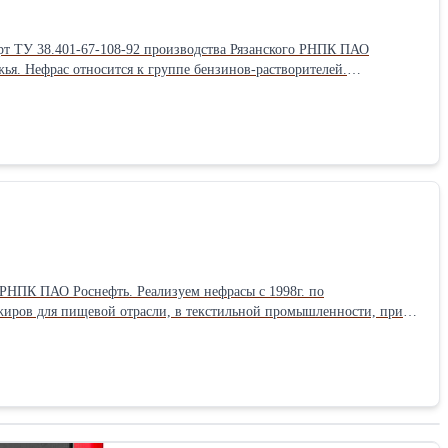
рт ТУ 38.401-67-108-92 производства Рязанского РНПК ПАО
жья. Нефрас относится к группе бензинов-растворителей.
которая коррозионная активность. Тех. характеристики: 1.
няется, %, не менее 98 4. остаток в колбе после перегонки, %, не
 углеводородов, %, не более 1,5 7. Содержание меркаптановой серы –
ей – отсутствие 10. Содержание механических примесей и воды –
 и лаков, при производстве резиновых клеев и различных мастик,
ктрооборудования перед их дальнейшим окрашиванием или
п и зажигалок. конт. тлф.+7(4912)51-20-90, +79105055309
 РНПК ПАО Роснефть. Реализуем нефрасы с 1998г. по
 жиров для пищевой отрасли, в текстильной промышленности, при
центрата, для производства синтетических каучуков и
,685 * температура начала перегонки,°C не ниже 63 * температура,
, г брома на 100 см³ растворителя не более 0,06 * Массовая доля
т и щелочей – отсутствие * Содержание механических примесей и
309. Email : nefttehstroy@mail.ru