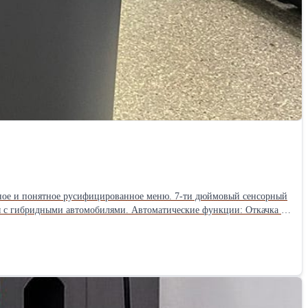
бное и понятное русифицированное меню. 7-ти дюймовый сенсорный
емы на утечки; Автоматическая подача масла; Заполнение системы.