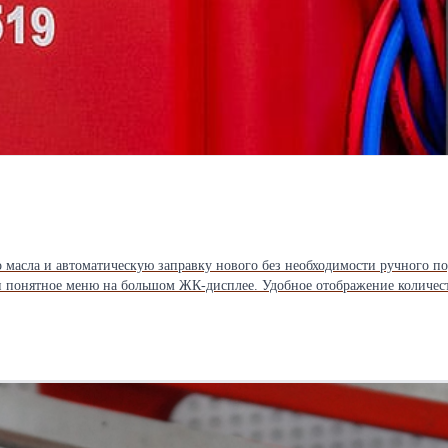
 масла и автоматическую заправку нового без необходимости ручного по
 и понятное меню на большом ЖК-дисплее. Удобное отображение количеств
). - Ёмкость старого масла увеличенного объема. - Информативные и ле
я вымывания масла фреоном из системы кондиционирования автомобиля (о
еская подстановка значений из базы при обслуживании автомобиля (с в
тировки стенда - Качественная русификация. Установка руководит масте
 возможностью принудительного запуска из меню установки - Простой до
ом - Удобное размещение компонентов для сервисного обслуживания - Ва
ирует остаточное давление в системе кондиционирования автомобиля пер