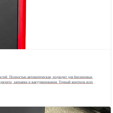
тей. Полностью автоматическая, подходит для бензиновых,
дагента, заправки и вакуумирования. Точный контроль всех
ндикаторной жидкости. Новая патентованная конструкция установки