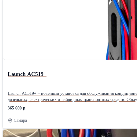
Launch AC519+
Launch AC519+ – новейшая установка для обслуживания кондиционе
дизельных, электрических и гибридных транспортных средств. Объе
жидкостей по весу, объёмный внутренний бак 22 кг, сенсорное управление на современном промышленном экране. Подх
365 600 р.
транспортных средств. Поддержка дистанционного управления чере
и уникальный модуль сепарации масла и газа обеспечивают более эф
Самара