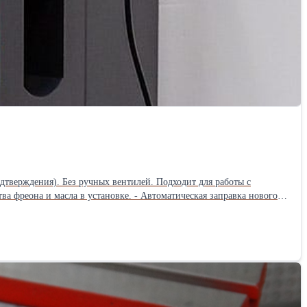
дтверждения). Без ручных вентилей. Подходит для работы с
а фреона и масла в установке. - Автоматическая заправка нового
гко читаемые маслозаполненные манометры (включая манометр
тдельно из контура высокого и низкого давления). - Актуальная
озможностью корректировки) - Профессиональные стандартные
ром и даёт понятные инструкции. - Документированное меню
ступ к баллону и фильтру через сервисную дверь - Гибкие
куумный насос VE115 с высоким ресурсом - Простой доступ для
ед вакуумированием (во избежание попадания фреона в помпу).