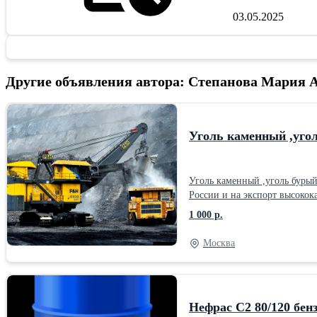
03.05.2025
Другие объявления автора: Степанова Мария
Уголь каменный ,угол
Уголь каменный ,уголь бурый
России и на экспорт высокок
марки Д, ДГ, Т, 2Б, 3Б и др.
1 000 р.
FOB,CIF,CFR порты Находка, 
получения заявки. тлф.+7(49
Москва
Нефрас С2 80/120 бен