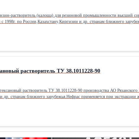
ензин-растворитель (калоша) для резиновой промышленности высший со
 с 1998г. по России,Казахстану,Киргизии и др. странам ближнего зарубе
особность быстро растворять органические соединения, испаряемость и не
700 2. температура начала перегонки, °С, не ниже 80 3. до 110 °С, перего
брома на 100 см3 бензина, не более 0.08 6. Массовая доля ароматических
 серы, %, не более 0,018 9. Содержание водорастворимых кислот и щелоч
ия: Применяется для разбавления масляных или битумных красок, эмалей
ия практически любых поверхностей, а именно кожи, тканей, узлов эле
используют для заправки всевозможных горелок, примусов, паяльных лам
сановый растворитель ТУ 38.1011228-90
гексановый растворитель ТУ 38.1011228-90 производства АО Рязанского
и др. странам ближнего зарубежья.Нефрас применяется при экстракции
 микробиологии, где его применяют при очистке белково-витаминного кон
ирных масел. Химические показатели : * Плотность при 20°C, не более 0
 образца, °C не выше 75 * остаток в колбе, % не более 1 * Бромное число
ассовая доля серы, % не более 0,00020 * Наличие водорастворимых кисло
 : ООО Нефтьтехстрой . * конт. тлф.:+7(4912) 51-20-90, 901575, +79105055