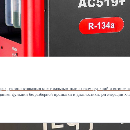
ров, укомплектованная максимальным количеством функций и возможнос
диняет функции безразборной промывки и диагностики, регенерации хла
одит для бензиновых, дизельных автомобилей, электромобилей (BEV) и гибридных
з диагностический планшет. Поддержка заправки PAG/POE масла и УФ-и
фективные и стабильные рабочие качества.