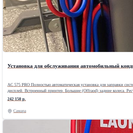
Установка для обслуживания автомобильный конд
AC 575 PRO Полностью автоматическая установка для заправки сис
дисплей. Встроенный принтер. Большие (Offraod) задние колеса. Ресурс фильтра на 100 кг. Функция промывки контура кондиционера. Работы с гибридными автомобилями. Автоматические функции: Откачка и
242 150 р.
Самара