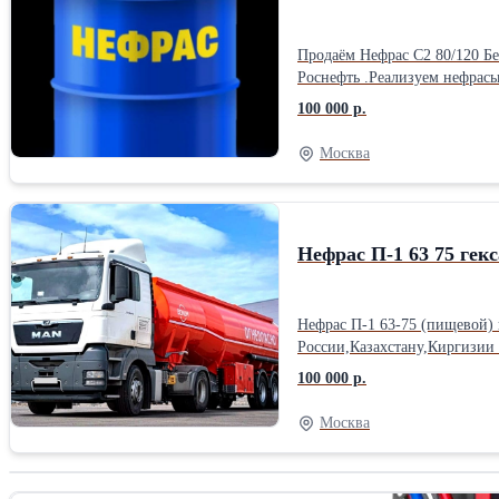
Продаём Нефрас С2 80/120 Б
Роснефть .Реализуем нефрасы
Особенность нефраса - его сп
100 000 р.
Плотность, г/см3, не более 0,
более 1 5. Бромное число, г 
Москва
отсутствие 8. Массовая доля
отсутствие Области применен
для очищения и обезжириван
обработкой. А также нефрас 
Нефрас П-1 63 75 гек
Нефрас П-1 63-75 (пищевой) 
России,Казахстану,Киргизии 
обработке шерсти, а также в
100 000 р.
полиолефинов ,экстракции эф
при которой перегоняется 98%
Москва
бензола, % не более 0,1 * М
воды – отсутствие * Контакты