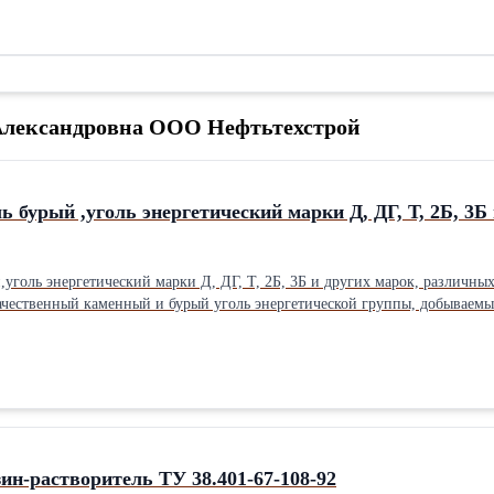
 Александровна ООО Нефтьтехстрой
ь бурый ,уголь энергетический марки Д, ДГ, Т, 2Б, 3
,уголь энергетический марки Д, ДГ, Т, 2Б, 3Б и других марок, различн
ачественный каменный и бурый уголь энергетической группы, добываемы
 различных фракций. Отгружаем на условии FCA ст. Заозёрная, Красноярс
Новороссийск, Вера, Азов, Таганрог, Темрюк. Поставка до 100 000 тонн
12)51-20-90, 89105055309
зин-растворитель ТУ 38.401-67-108-92