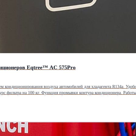
иционеров Eqtree™ AC 575Pro
тем кондиционирования воздуха автомобилей для хладагента R134a. Удо
рециркуляция хладагента; Отделение отработанного масла; Программируемый вакуум; Тест сист