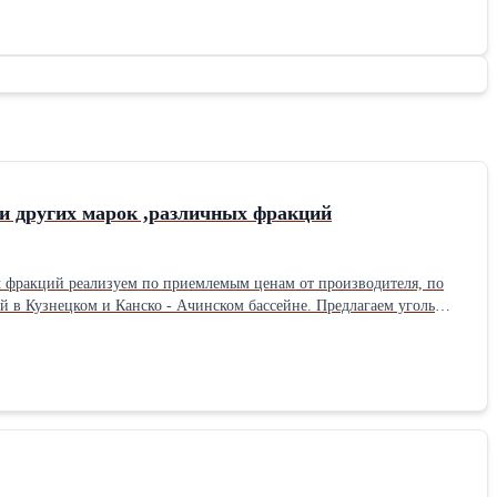
Б и других марок ,различных фракций
ых фракций реализуем по приемлемым ценам от производителя, по
й в Кузнецком и Канско - Ачинском бассейне. Предлагаем уголь
кой ж/д., на условиях CPT (экспорт) ст. Находка, ДВЖД,
 ежемесячно. Объемы, цены и сроки отгрузки согласовываются после