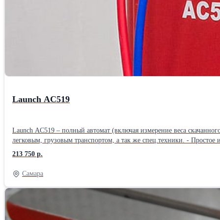
Launch AC519
Launch AC519 – полный автомат (включая измерение веса скачанного
легковым, грузовым транспортом, а так же спец.техники. - Простое
масла по весу откачанного масла (без необходимости ручного ввода
213 750 р.
давления во внутреннем баллоне). - Принтер в комплекте. - Функци
база данных, адаптированная под российский автопарк - Автоматич
Самара
фильтры (162) с высоким ресурсом - Блокировка весов для транспор
техобслуживания - Автоматический сброс неконденсируемых газов с
настройки под каждого пользователя - Простое управление процесс
контроля уровня масла в помпе - Установка автоматически контрол