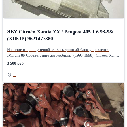
ЭБУ Citroën Xantia ZX / Peugeot 405 1.6 93-98г
(XU5JP) 9621477380
Наличие и цены уточняйте. Электронный блок управления
:Marelli 8P Соответствие автомобиля: (1993-1998) Citroën Xantia
ZX 1.6 Peugeot 405 1.6 Двигатель: XU5JP Для справок:
3 500 руб.
8P.1316112.01416240.01416240.12416240.13416240.14416240.1541624
1929 AS1929 G71929 K11929 Z896 111 538 8096 194 676 8096 214
...
773 8096 245 379 8096 263 145 80