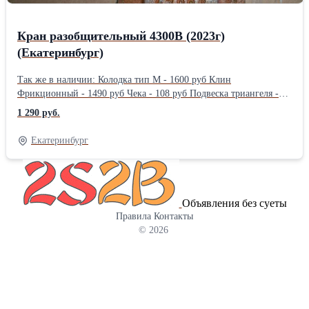
давления компрессора тепловоза шт Длина: 198 см Вес: 8.9 кг
Способ упаковки: заводская упаковка
Кран разобщительный 4300В (2023г)
(Екатеринбург)
Так же в наличии: Колодка тип М - 1600 руб Клин
Фрикционный - 1490 руб Чека - 108 руб Подвеска триангеля -
750 руб Втулка подвески п/у - 28 руб Втулка боковой рамы 47мм
1 290 руб.
- 67 руб Валик подвески - 250 руб Предохранитель 4384 - 117
руб Диск подпятника - 700 руб Прокладка сменная М1698.03.100
Екатеринбург
(2х лепестковый) -490 руб Клин тягового хомута - 1290 руб
Замкодержатель - 830 руб Подъемник замка - 540 руб Валик
подъемника - 830 руб Предохранитель замка - 625 руб Подвеска
маятниковая - 550 руб Цепочка - 250 руб Главная часть 270-023 -
Объявления без суеты
6100 Магистральная часть 483-010 - 4700 руб Авторежим 265А-4
Правила
Контакты
- 6250 руб Рукав Р17б - 1290 руб Кран 4300В -1290 руб Кран
© 2026
4301 -1490 руб Кран 4302 - 1490 руб Кран 4314 - 2900 руб Кран
4314б - 2500 руб Авторегулятор РТРП-675 - 6500 рубТип: Кран
разобщительный