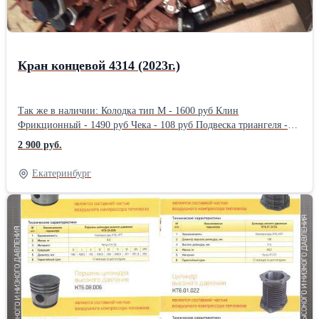
Кран концевой 4314 (2023г.)
Так же в наличии: Колодка тип М - 1600 руб Клин
Фрикционный - 1490 руб Чека - 108 руб Подвеска триангеля -
750 руб Втулка подвески п/у - 28 руб Втулка боковой рамы 47мм
2 900 руб.
- 67 руб Валик подвески - 250 руб Предохранитель 4384 - 117
руб Диск подпятника - 700 руб Прокладка сменная М1698.03.100
Екатеринбург
(2х лепестковый) -490 руб Клин тягового хомута - 1290 руб
Замкодержатель - 830 руб Подъемник замка - 540 руб Валик
подъемника - 830 руб Предохранитель замка - 625 руб Подвеска
маятниковая - 550 руб Цепочка - 250 руб Главная часть 270-023 -
6100 Магистральная часть 483-010 - 4700 руб Авторежим 265А-4
- 6250 руб Рукав Р17б - 1290 руб Кран 4300В -1290 руб Кран
4301 -1490 руб Кран 4302 - 1490 руб Кран 4314 - 2900 руб Кран
4314б - 2500 руб Авторегулятор РТРП-675 - 6500 руб