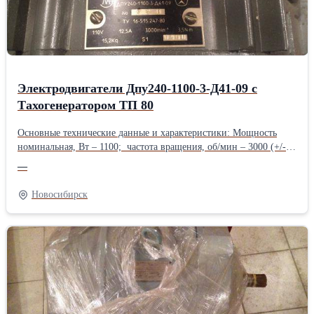
Электродвигатели Дпу240-1100-3-Д41-09 с
Тахогенератором ТП 80
Основные технические данные и характеристики: Мощность
номинальная, Вт – 1100; частота вращения, об/мин – 3000 (+/-
30); напряжение, В – 122 (+/- 12); потребляемый ток, А – 11
—
(+1,5/-1,8); режим работы – S1 (продолжительный); момент
нагрузки, Нм – 3,5 (-0,3); исполнение по способу монтажа –
Новосибирск
IM3001; вес электродвигателя – 15,2 кг; режим работы – S1.
Электродвигатель ДПУ240–1100-3-Д41-09 комплектуется
встроенным тахогенератором ТП80-20-0,2 УХЛ4.