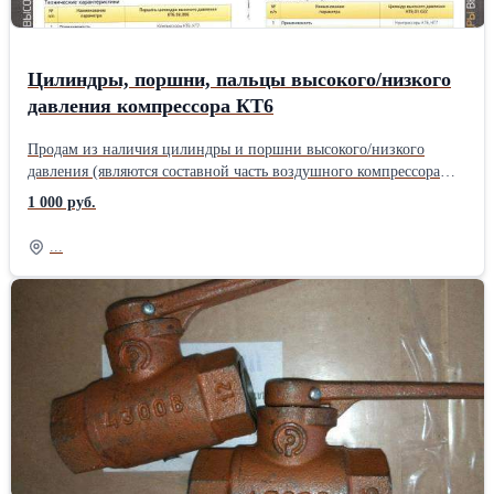
Цилиндры, поршни, пальцы высокого/низкого
давления компрессора КТ6
Продам из наличия цилиндры и поршни высокого/низкого
давления (являются составной часть воздушного компрессора
тепловоза КТ6/КТ7), новые, паспорта оригинал. Поршень ЦВД
1 000 руб.
гр.1 -7 шт. Поршень ЦВД гр.2 - 15 шт. Поршень ЦВД гр.3 - 32
шт. Поршень ЦВД гр.4 - 30 шт. Поршень ЦВД гр.5 - 46 шт.
...
Поршень ЦНД гр. 0 - 10 шт. Поршень ЦНД гр. 1 - 19 шт.
Поршень ЦНД гр. 2 -14 шт. Поршень ЦНД гр. 4 -23 шт.
Поршень ЦНД гр. 5 -39 шт. Цилиндр ЦВД гр.1 - 18 шт. Цилиндр
ЦВД гр.2 - 2 шт. Цилиндр ЦНД гр.1 - 12 шт. Цилиндр ЦНД гр.2
- 8 шт. Цилиндр ЦНД гр.3 - 1 шт. Палец поршневой ЦВД
32.04.00.04-009 3шт Палец поршневой ЦНД 32.03.00.04-002 3шт
Палец поршневой ЦВД КТ6.08.010 34.08.00.04-003 6шт Палец
поршневой ЦНД КТ6.05.007 34.05.00.02-008 12шт Палец шатуна
КТ6.03.014 34.03.00.03-014 6шт Палец жесткого шатуна
КТ6.03.013 34.03.00.02-004 6штПроизводитель: Собственное
производство Тип: Цилиндр тормозной поршень: Высокого