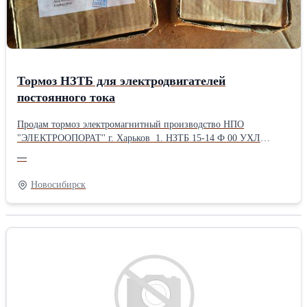
Тормоз НЗТБ для электродвигателей
постоянного тока
Продам тормоз электромагнитный производство НПО
"ЭЛЕКТРООПОРАТ'' г. Харьков 1. НЗТБ 15-14 Ф 00 УХЛ
размер посадочного места 45; 48V/12V 2. НЗТБ 11-14 Ф 00 УХЛ
—
размер посадочного места 45; 48V/12V 3. НЗТБ 15-11 Ф 00 УХЛ
размер посадочного места 35; 24V/6V 4. НЗТБ 11-11 Ф 00 УХЛ
Новосибирск
размер посадшочного места 35; 24V/6V 5. НЗТБ 15-09 Ф 00 УХЛ
размер посадочного места 30; 24V/6V 6. НЗТБ 11-09 Ф 00 УХЛ
размер посадочного места 30; 24V/6V Устанавливается на
электродвигатель серии 2 ПБВ. В наличии новые в упаковке,
паспорта, гарантияВид: Постоянного тока