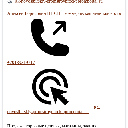
gk-novosibirskiy-promstroyproekt.promportal.su
Алексей Борисович НПСП - коммерческая недвижимость
+79139319717
gk-
novosibirskiy-promstroyproekt.promportal.su
Продажа торговые центры, магазины, здания в