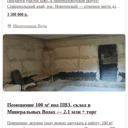
Продаётся участок ИЖС в Минераловодском округе!
отвечу на все вопросы и организую показ. Договоримся об
Ставропольский край, пос. Новотерский — отличное место для
удобном времени
строительства дома. 📍 Расстояние до центра города: всего 12
3 500 000 р.
км; ✅ Площадь: 11 соток; ⚡️ Все необходимые коммуникации:
газ, вода, электричество рядом; Обременений нет. Межевание
Минеральные Воды
есть. Границы вынесены. 💰 Цена: 3 500 000 ₽.
Помещение 100 м² под ПВЗ, склад в
Минеральных Водах — 2,1 млн + торг
Помещение, которое сразу можно запускать в работу: 100 м²,