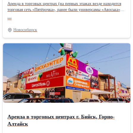
Аренда в торговых центрах (на первых этажах везде находится
торговая сеть «Пятёрочка», ранее были универсамы «Авоська»): -
Лазурная, 24: 2 эт. - до 176 кв.м, - Громова, 21/1: 1-й эт. - 15
—
кв.м, 2-й эт. - 33 кв.м, цоколь ~ до 700 кв.м. - Курганская, 38/2:
2 эт. – до 125 кв.м, - Новосибирская, 28: 2 эт. - 16 кв.м, -
Новосибирск
Троллейная, 1а: 1 эт. - 26 кв.м, - Печатников, 6: цоколь 254 кв.м,
- Столетова, 8: 1 эт. – 61 кв.м. Подробности на
www.torgc.ru/trading0.html Коммерческая, торговая
недвижимость в Сибири.
Аренда в торговых центрах г. Бийск, Горно-
Алтайск