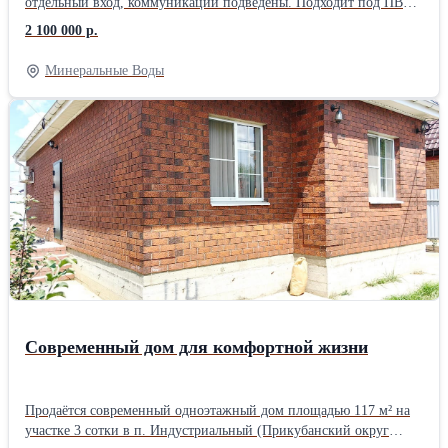
отдельный вход, коммуникации подведены. Подходит под ПВЗ
(Wildberries; Ozon), склад, сервисный центр,
2 100 000 р.
мастерскую — любой формат с трафиком. Район — 2 МКР,
жилой массив: постоянный поток людей, удобно и для
Минеральные Воды
самовывоза, и для курьеров. Стены и перекрытия
надёжные — можно ставить стеллажи и вешать оборудование.
Вывеску можно согласовать. Цена — 2,1 млн. Если готовы
быстро смотреть и обсуждать сделку — есть возможность
поторговаться. 📩 Пишите в чат или звоните: +7 (968) 277‑17‑78
(«Выбор КМВ»), договоримся о просмотре и подскажем, как
лучше зонировать помещение под ваш бизнес.
Современный дом для комфортной жизни
Продаётся современный одноэтажный дом площадью 117 м² на
участке 3 сотки в п. Индустриальный (Прикубанский округ