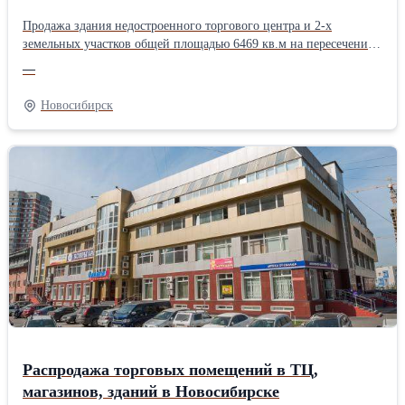
Продажа здания недостроенного торгового центра и 2-х
земельных участков общей площадью 6469 кв.м на пересечении
ул.Кошурникова/Б.Богаткова (ул. Б.Богаткова, 213 стр.) в 100 м
—
от метро «Золотая Нива»: трех этажное здание общей площадью
5759 кв.метров. ТЦ расположен на границе густонаселенных
Новосибирск
жилых массивов Октябрьского и Дзержинского районов
Новосибирска. На первом этаже торговые площади до ~1600
кв.м. На втором до ~1650 кв.м. 3 этаж - офисы до 1300 кв.м.
Имеются свидетельства о праве собственности на недострой.
Подробности на www.torgc.ru/kosh.html Коммерческая, торговая
недвижимость в Новосибирске, в Сибири. Предлагайте свою
цену.
Распродажа торговых помещений в ТЦ,
магазинов, зданий в Новосибирске