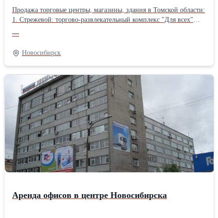
Продажа торговые центры, магазины, здания в Томской области:
1. Стрежевой: торгово-развлекательный комплекс "Для всех"
площадью 3327 кв.м на ул.Коммунальная, 150. Земельный
—
участок 2 Га. Все в собственности. Год постройки 2005. На 2-м
этаже ресторан. Продажа вместе с мебелью, оборудованием,
Новосибирск
посудой... 2. Томск: нежилое 2-х этажное здание 1073 м2 на ул.
Пролетарская, 38/2, в здание расположены гаражный бокс (с
оборудованием) и офисные помещения. 3. Томск: 2-этажное
встроенно-пристроенное здание 503 кв.м на ул. Энергетическая,
д.2а. На 1-м этаже торгово-складские помещения с отдельным
входом, на 2-м - помещения под офис. Подробности на
www.torgc.ru/tomsk0.html Коммерческая, торговая недвижимость
в Сибирском регионе. Цены от 8400 руб./кв.м !
Аренда офисов в центре Новосибирска