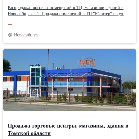
Распродажа торговых помещений в ТЦ, магазинов, зданий в
Новосибирске: 1. Продажа помещений в ТЦ "Юпитер" на ул.
Гоголя, 15: - 1767,6 кв.м на 5-м этаже, арендует фитнес центр, -
—
1218,3 кв.м на 7-м этаже, арендует детский центр, - 1102 кв.м на
7-м этаже, возможна аренда. 3. Продажа-аренда 1 этажа ТОЦ
Новосибирск
«Олимпия» на ул.Галущака, 2а: 780, 870, 1700 до 2345 кв.м, 4.
Продажа: 3-х этажное здание 1527.5 кв.м на ул. Сибиряков-
Гвардейцев, д.51/2. Имеется 3 наземных этажа, в т.ч.
мансардный и подвал. 5. Продажа-аренда помещений 652 кв.м
на 1 этаже 17-ти этажного жилого дома на ул.Дениса Давыдова,
1/2. Продажа цоколей 270,7 и 163,6 кв.м с отдельным входом.
Подробности на www.torgc.ru/kn.html Коммерческая, торговая
недвижимость в Сибири. Цена снижена до 15 500 руб./кв.метр
!!!
Продажа торговые центры, магазины, здания в
Томской области