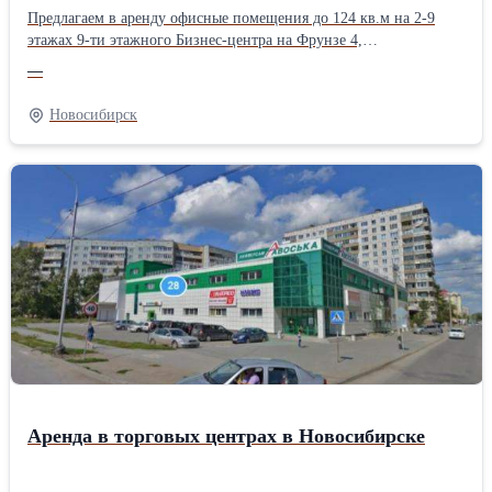
Предлагаем в аренду офисные помещения до 124 кв.м на 2-9
этажах 9-ти этажного Бизнес-центра на Фрунзе 4,
расположенного в Центральном районе на пересечении двух
—
крупнейших магистралей Новосибирска – Красного проспекта и
улицы Фрунзе. Большой выбор. Аренда от 650 руб./кв.м В
Новосибирск
здании Бизнес-центра находятся: столовая, пиццерия, кафе, бар,
кофейня, ресторан, банкетные зал, отделение банка, банкоматы,
копировально-множительный центр, медицинский центр,
турагентство, охранное предприятие... Развитая инфраструктура,
вокруг много магазинов, заведений общепита... В 50 метрах от
входа в БЦ остановка общественного транспорта (24 маршрута).
Подробности на www.torgc.ru/frunze4.html Коммерческая,
торговая недвижимость в Новосибирске, в Сибири.
Аренда в торговых центрах в Новосибирске