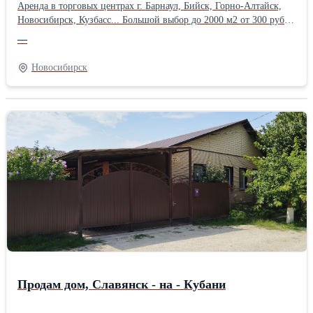
Аренда в торговых центрах г. Барнаул, Бийск, Горно-Алтайск,
Новосибирск, Кузбасс... Большой выбор до 2000 м2 от 300 руб./
м2 1.3. Бийск Аренда в торговых центрах: 1.3.1. Мега-Сити,
—
Казанцевых, 58н - 1 этаж 752 до 1625 м2, 2 этаж 700 или 1439
м2 1.3.2. Мега-Маркет, Казанцевых, 58 - 1 этаж до 206 м2, 2
Новосибирск
этаж до 962 м2 1.3.3. Бийск, Васильева, 26а - 825 м2 на 2-м
этаже 1.3.4. Разноторг, 3 Интернационала переулок, 10а - 10-50
м2 1.3.5. Приобская ярмарка, Матросова, 30 к2 - 1 этаж до 320
м2, 3 этаж до 3000 м2 1.3.6. Ленинградская, 22, ~ хлебозавод - 1
этаж до 1442 м2 1.3.7. Мега Ярмарка, Вали Максимовой, 4/1а
1.3.8. ТЦ "Твой дом", ул. Казанцевых, 58г, до 2488 м2 1.4.
Горно-Алтайск Аренда в торговых центрах: 1.4.1. ТЦ "Горный",
ул. Коммунистический пр-т, 109 1 этаж - 20, 70, 130, 742,
1350(пристрой) м2 Н=4,5; 2 этаж - 20, 50, 256, 452, 804,
1380(пристрой) м2; 3 этаж офисы - 17, 20, 75 м2 1.4.2. ТЦ
"Ткацкий-2", ул. Григория Чорос-Гуркина, 4 1 этаж - 266 м2; 2
этаж - 20-99, 450 м2; 3 этаж - 20-103, 155 м2 1.4.3. ТЦ
"Мебельный двор", ул. Строителей, 5 (ТТК), до 1902 м2 от 300
руб./кв.м. Подробности на www.torgc.ru/trading0.html
Коммерческая, торговая недвижимость в Сибирском регионе.
Продам дом, Славянск - на - Кубани