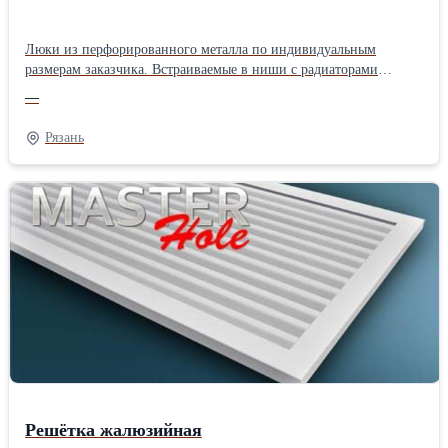
Люки из перфорированного металла по индивидуальным
размерам заказчика. Встраиваемые в ниши с радиаторами
отопления или накладные на проёмы. Несколько видов
—
перфораций. Дверка на замках, нажимных механизмах или
магнитах. Порошковая покраска по каталогу RAL более 200
Рязань
цветов. Оптом и в розницу. Доставка службой перевозок по
России, по Рязани и Москве нашим
транспортом.Производитель: Собственное производство
Решётка жалюзийная