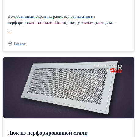
Декоративный экран на радиатор отопления из
перфорированной стали. По индивидуальным размерам
заказчика. Несколько видов перфораций. Открытый или
—
закрытый с боков. Вырезы по эскизам. Порошковая покраска по
каталогу RAL более 200 цветов. Доставка службой перевозок по
Рязань
России, нашим транспортом по Рязани и Москве. Оптом и в
розницу. Изготовление от 1 штуки.Производитель: Собственное
производство
Люк из перфорированной стали