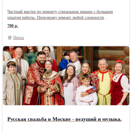
Частный мастер по ремонту стиральных машин с большим
опытом работы. Произвожу ремонт любой сложности
стиральных машин автомат любых производителей на дому,
700 р.
либо можете привезти в мастерскую. Работаю без посредников,
поэтому цены ниже чем у фирм. Использую качественные
Пенза
запчасти, даю гарантию до 2-ух лет на работу и запчасти.
Стоимость ремонта называю до начала работы и она не меняется,
оплачиваете после проверки. Помимо бумажных документов
выдаю электронный чек с прописанной гарантией. Имеется
склад запчастей, что в большинстве случаев позволяет
выполнить ремонт у вас дома за один визит, при сложном
ремонте забираю машинку или узел в мастерскую. Многие
проблемы удается решить по телефону, звоните, консультация
бесплатна. С примерами и стоимостью ремонтов можете
ознакомиться на сайте.
Русская свадьба в Москве - ведущий и музыка.