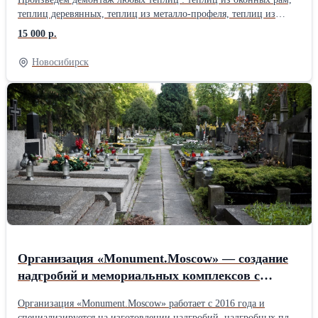
теплиц деревянных, теплиц из металло-профеля, теплиц из
поликарбоната.Демонтаж производим с вывозом на полигоны
15 000 р.
или без вывоза. Стоимость от 15000 рублей. Предоставляет
транспорт и грузчики. По всем вопросам обращаться по
Новосибирск
телефону.
Организация «Monument.Moscow» — создание
надгробий и мемориальных комплексов с
гарантией до 30 лет.
Организация «Monument.Moscow» работает с 2016 года и
специализируется на изготовлении надгробий, надгробных плит