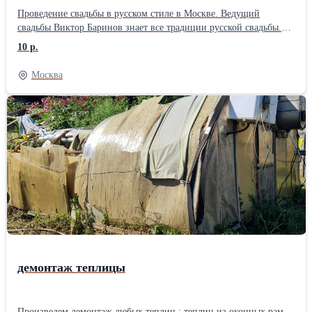
Проведение свадьбы в русском стиле в Москве. Ведущий
свадьбы Виктор Баринов знает все традиции русской свадьбы.
Красочные,запоминающиеся обряды, русские игры и забавы,
10 р.
приметы, толкование таинства венчания в русском языке,
зажигательные русские танцы, мастер классы и музыкальные
Москва
номера. Программа рассчитана на людей любого возраста от
мала до велика. Всем будет весело.
демонтаж теплицы
Произведем демонтаж любых теплиц : теплиц из оконных рам,