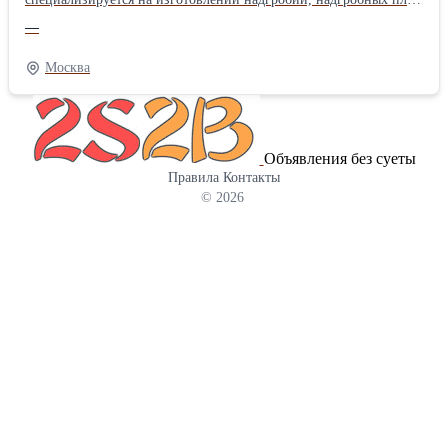
и комплексных решений «под ключ». Основные услуги —
—
создание изделий из натурального гранита и мрамора,
качественный монтаж и комплексное благоустройство
Москва
захоронений. Компания успешно реализовала больше 500
проектов, предоставляет свыше 30 видов камня и обеспечивает
100% точное соблюдение сроков . Приоритетная особенность —
наличие собственного производства без посредников,
Объявления без суеты
бесплатная разработка 3D-макета и гарантия на материал до 30
Правила
Контакты
лет. Применяются проверенные породы камня, устойчивые к
© 2026
влаге, резким изменениям климата и механическим нагрузкам.
Если вам требуется: мемориальный комплекс на могилу цена —
оптимальный выбор! Ассортимент включает: • Типовые
памятники из гранита — они оптимальны по цене, подходят для
типовых задач. • Памятники из лучших гранитных пород:
лезниковского, мансуровского и дымовского — дают
разнообразие оттенков и фактур, используются для
персональных проектов. • Комплексные решения — готовые
проекты «под ключ» с полным набором компонентов для
длительной эксплуатации. • Обустройство мест захоронения —
качественное оформление и сохранение эстетики. Основные
преимущества • Работа напрямую без посредников. • Гарантия
качества до 30 лет. • Создание бесплатного 3D-образа. • Больше