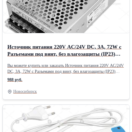
Источник питания 220V AC/24V DC, 3A, 72W с
Разъемами под винт, без влагозащиты (IP23)
Rexant
Вы можете купить или заказать Источник питания 220V AC/24V
DC, 3A, 72W с Разъемами под винт, без влагозащиты (IP23)
Rexant у продавца ЭМК ПрайМетХолдинг ( Новосибирск )
988 руб.
Новосибирск