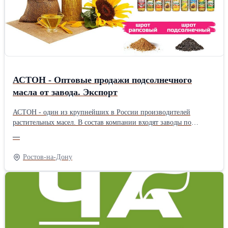
АСТОН - Оптовые продажи подсолнечного
масла от завода. Экспорт
АСТОН - один из крупнейших в России производителей
растительных масел. В состав компании входят заводы по
производству растительных масел, элеваторные комплексы,
—
терминалы на реке Дон, сухогрузы класса «река-море».
Ассортимент: - Масло подсолнечное рафинированное ТМ
Ростов-на-Дону
«Затея», «Волшебный Край» и «Светлица» - Масло
подсолнечное высокоолеиновое ТМ «Астон» - Рафинированное
и нерафинированное масло наливом (авто-, ж/д цистерны,
flexitank 22 тонны) География поставок: Россия, СНГ, КНР,
Вьетнам, Афганистан и др. Цены зависят от объема закупки,
условий доставки, фасовки, и других условий. Доставляем
авто-, жд- и морским транспортом на условиях EXW, FCA, DAP,