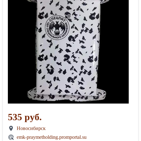
535 руб.
Новосибирск
emk-praymetholding.promportal.su