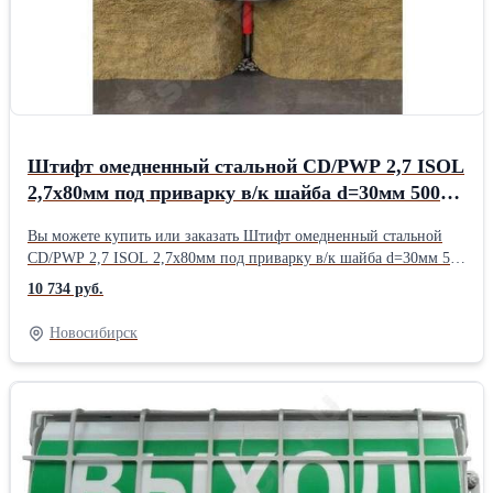
Штифт омедненный стальной CD/PWP 2,7 ISOL
2,7х80мм под приварку в/к шайба d=30мм 500
шт. ROCKWOOL 186942
Вы можете купить или заказать Штифт омедненный стальной
CD/PWP 2,7 ISOL 2,7х80мм под приварку в/к шайба d=30мм 500
шт. ROCKWOOL 186942 у продавца ЭМК ПрайМетХолдинг (
10 734 руб.
Новосибирск )
Новосибирск