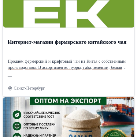
CIP, FOB, CIF. Продукция соответствует ГОСТ 1129-2013,
требованиям ХАССП, стандартам ISO и иным международным
нормативам. Сотрудничаем с агентами!
Интернет-магазин фермерского китайского чая
Продаём фермерский и крафтовый чай из Китая с собственным
производством. В ассортименте: пуэры, габа, зелёный, белый
чай, посуда и подарочные наборы. Чай собственного
—
производства делается в ограниченном тираже — только
качественное сырьё и авторские рецептуры. Бесплатная доставка
Санкт-Петербург
по России от 1 500 ₽. Оплата долями. Скидки в разделе
«Акции».