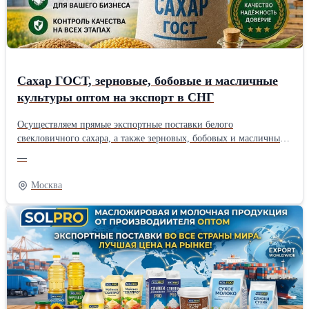
Сахар ГОСТ, зерновые, бобовые и масличные
культуры оптом на экспорт в СНГ
Осуществляем прямые экспортные поставки белого
свекловичного сахара, а также зерновых, бобовых и масличных
культур собственного выращивания в страны СНГ (Узбекистан,
—
Казахстан, Киргизия, Таджикистан и др.). Работаем напрямую
как производитель и гарантируем строгое соответствие
Москва
экспортным стандартам качества. Наш ассортимент для
экспортных поставок: * Белый сахар-песок: ГОСТ 33222-2015
(категория ТС2), код ТН ВЭД 1701 99 100 0. Полностью сухой,
идеален для транспортировки. * Зерновые культуры: Пшеница
(продовольственная/фуражная), кукуруза продовольственная,
ячмень. * Бобовые культуры: Горох, соя. * Масличные культуры:
Подсолнечник. Наши преимущества при экспорте: * Удобные
взаиморасчеты: Для Вашего удобства и минимизации валютных
рисков мы принимаем оплату в национальных валютах