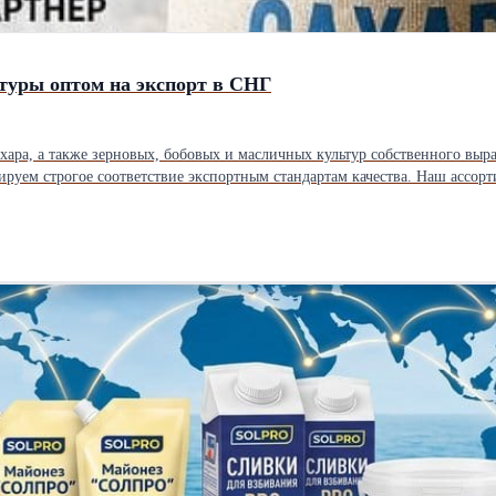
туры оптом на экспорт в СНГ
хара, а также зерновых, бобовых и масличных культур собственного выр
 идеален для транспортировки. * Зерновые культуры: Пшеница (продоволь
сом KGS, таджикский сомони TJS, казахстанский тенге KZT и др.). * О
шлины 0% в Узбекистан и страны СНГ), фитосанитарные сертификаты и 
ЖД-вагонами (в т.ч. хопперами и крытыми вагонами) напрямую с произв
чения, и мы оперативно подготовим коммерческое предложение с расчето