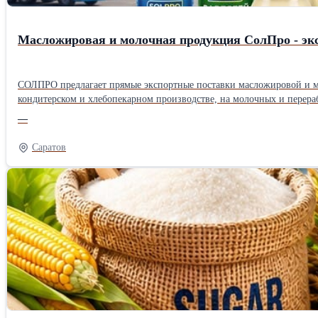
Масложировая и молочная продукция СолПро - эк
СОЛПРО предлагает прямые экспортные поставки масложировой и м
кондитерском и хлебопекарном производстве, на молочных и перера
под 0 % НДС при соблюдении условий Таможенного союза. Наша продукция для экспорта * Растительные масла и фритюрные решения: подсолнечное рафинированное дезодорированное (ГОСТ),
—
высокоолеиновое фритюрное масло (долгий срок службы, без пены и 
* Профессиональные сливки и пасты: животные и растительные сли
Саратов
сливочное масло в монолите, масложировые композиции, профессио
кондитерских и хлебобулочных изделий. География экспорта * ЕАЭС: Россия, Беларусь, Казахстан, Армения, Киргизия. * СНГ и сопредельные рынки: Узбекистан, Туркменистан, Таджикистан и другие страны.
* Возможна организация поставок с учётом требований принимающих рынков и таможенных процедур. Логистика и упаковка под экспор
под требования страны назначения и тип транспорта. * Отгрузка: со
наливом и насыпью по согласованию. * Собственная инфраструктура (с
и оформление для экспорта Сделка оформляется под 0 % НДС при вы
системе «Честный Знак»; * оформление в системе «Меркурий» (обяз
происхождения (в т. ч. СТ1 для ЕАЭС); * упаковочные листы, инвой
прослеживаемости и помогаем адаптировать документы под запросы конкретного рынка. Базисы поставки и условия для экспортных контрактов * FCA (Free Ca
региональные склады) — удобно, если у вас своя логистика и экспед
собственной транспортной схемы. * DAP (Delivered At Place): поста
зависимости от объёма и базиса поставки. Наши преимущества для экспортных сделок * Прямой контракт с производителем: без посредников, прозрачные объёмы и цены. * Экспортный сервис: сопровождение