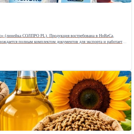
о» (линейка СОЛПРО PL). Продукция востребована в HoReCa,
вождается полным комплектом документов для экспорта и работает
термостабильные майонезы, соусы для фастфуда, бургеров и шаурмы.
ы для тортов и пирожных). * Промышленные решения: ЗМЖ, спреды,
гредиенты: СЦМ, СОМ и связанные сухие компоненты для
перевозки, ж/д вагоны, контейнерные отправки. Возможна отгрузка
гласованные графики и минимизировать простои. Документы
плект документов: * декларации соответствия; * маркировка в
етеринарные сертификаты при необходимости; * сертификаты
ая таможенная декларация. Работаем с требованиями систем
поставщика — подходит для сборных партий и клиентов без
о согласованию). * Цена: индивидуальный расчёт на день запроса в