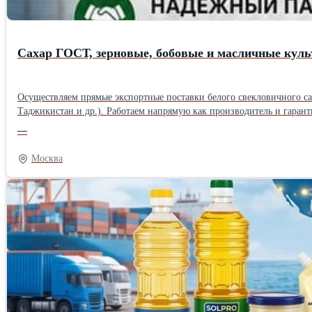
Сахар ГОСТ, зерновые, бобовые и масличные куль
Осуществляем прямые экспортные поставки белого свекловичного са
Таджикистан и др.). Работаем напрямую как производитель и гарантируем строгое соответствие экспортным стандартам качества. Наш ассортимент для экспортных поставок: * Белый сахар-песок: ГОСТ 33222-
2015 (категория ТС2), код ТН ВЭД 1701 99 100 0. Полностью сухой,
—
культуры: Горох, соя. * Масличные культуры: Подсолнечник. Наши преимущества при экспорте: * Удобные взаиморасчеты: Для Вашего удобства и минимизации валютных рисков мы принимаем оплату в
национальных валютах покупателя (узбекский сум UZS, киргизский 
Москва
включая сертификат происхождения формы СТ-1 (ввоз по ставке по
со стороны РФ. * Надежная логистика: Четко отлаженная отгрузка 
пограничных переходов. Условия сотрудничества: * Минимальная партия — от 1 вагона. * Цена формируется по запросу (в зависимости от объемов, культуры и базиса поставки — FCA, CPT). Отправьте Ваш
запрос с указанием интересующей культуры, объема и станции назна