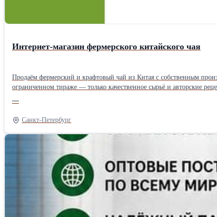
Интернет-магазин фермерского китайского чая
Продаём фермерский и крафтовый чай из Китая с собственным произв
ограниченном тираже — только качественное сырьё и авторские реце
—
Санкт-Петербург