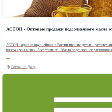
АСТОН - Оптовые продажи подсолнечного масла от
АСТОН - один из крупнейших в России производителей растительных
класса «река-море». Ассортимент: - Масло подсолнечное рафинированное ТМ «Затея», «Волшебный Край» и «Светлица» - Масло подсолнечное высокоолеиновое ТМ «Астон» - Рафинированное и
нерафинированное масло наливом (авто-, ж/д цистерны, flexitank 22 тонны) География поставок: Россия, СНГ, КНР, Вьетнам, Афганистан и др. Цены зависят от объема закупки, условий 
—
других условий. Доставляем авто-, жд- и морским транспортом на условиях EXW, FCA, DAP, CIP, FOB, CIF. Продукция соответствует ГОСТ 1129-2013, требованиям ХАССП, стандартам ISO и иным
международным нормативам. Сотрудничаем с агентами!
Ростов-на-Дону