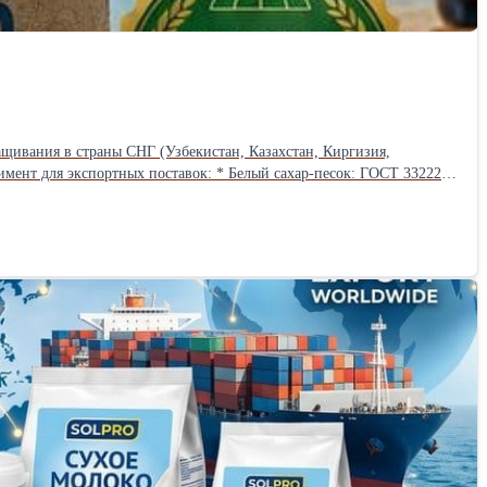
ащивания в страны СНГ (Узбекистан, Казахстан, Киргизия,
ственная/фуражная), кукуруза продовольственная, ячмень. * Бобовые
формление документов: Предоставляем полный пакет документов,
декларации. * Ставка НДС: Продажа оформляется по ставке НДС 0%
одственных площадок и элеваторов. Контроль прохождения
м в удобной для Вас валюте!