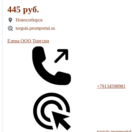
445 руб.
Новосибирск
torgsin.promportal.su
Елена ООО Торгсин
+79134598981
torgsin.promportal