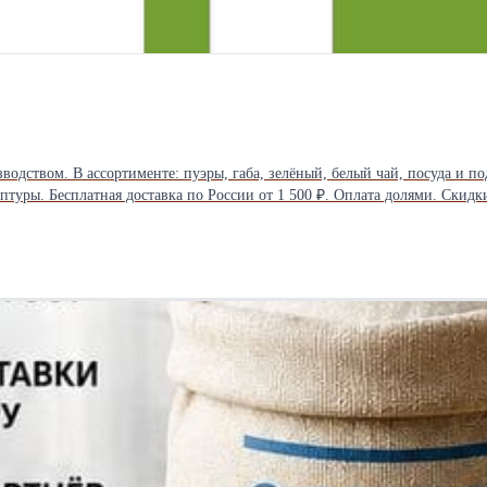
одством. В ассортименте: пуэры, габа, зелёный, белый чай, посуда и по
птуры. Бесплатная доставка по России от 1 500 ₽. Оплата долями. Скидк