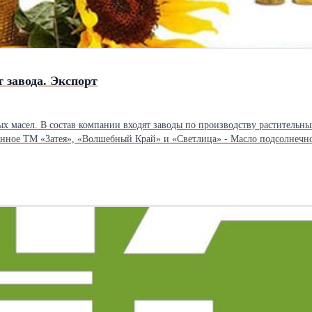
 завода. Экспорт
 масел. В состав компании входят заводы по производству растительных
доставки, фасовки, и