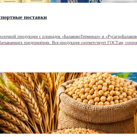
спортные поставки
олочной продукции с площадок «БалаковоТерминал» и «РусагроБалаков
батывающих предприятиях. Вся продукция соответствует ГОСТам, сопро
запаха). * Майонезы и соусы: классические майонезы разной жирности, 
вки, пасты для взбивания (стойкий пик, формоустойчивость — идеальн
нальные маргарины для слоёного теста и кремов. * Сухие молочные ин
т * Варианты упаковки: мешки, короба, бигбэги, налив — подбирается
 складов в Саратове, Затонском, Безенчуке, Аткарске. * Транспорт: авто
клады, подъездные пути, перевалка, причал ВДК) позволяет выдерживать со
полнении условий для экспортных операций. Подготавливаем полный ком
ательно для молочной и масложировой продукции); * фитосанитарные/в
сы, транспортные накладные (CMR, ж/д накладные, Коносамет), экспортн
rrier): поставка на склад отгрузки (Саратов и
итор. * CPT (Carriage Paid To): доставка до пункта назначения за счёт 
вка до места назначения с таможенной очисткой на стороне покупателя (п