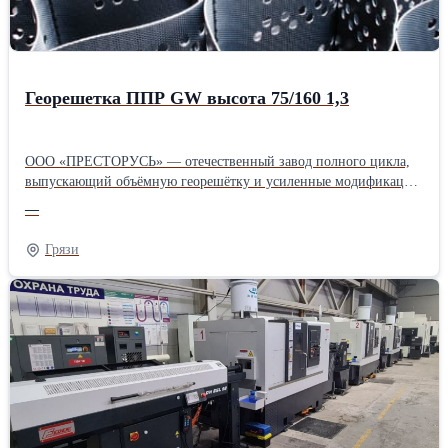
Георешетка ППР GW высота 75/160 1,3
ООО «ПРЕСТОРУСЬ» — отечественный завод полного цикла,
выпускающий объёмную георешётку и усиленные модификации
для дорожного строительства и горной промышленности.
—
Предприятие с 25-летним опытом предлагает инженерное
сопровождение проектов и поставки по всей России, сокращая
Грязи
бюджет объектов за счёт экономии сыпучих материалов и
ускорения монтажных работ. Продукция адаптирована к
сложному климату и высоким нагрузкам, что подтверждено
участием в более чем двух тысячах объектов в РФ и за рубежом.