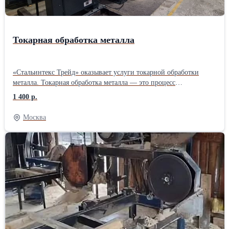
Токарная обработка металла
«Стальинтекс Трейд» оказывает услуги токарной обработки
металла. Токарная обработка металла — это процесс
механической обработки, при котором заготовка вращается
1 400 р.
вокруг своей оси, а инструмент (обычно токарный резец)
перемещается по радиусу и длине детали, удаляя материал и
Москва
придавая изделию нужную форму и размеры. Этот метод
широко используется для создания цилиндрических, конусных и
других сложных форм. Токарная обработка применяется в
различных отраслях промышленности, таких как
машиностроение, автомобилестроение, авиастроение и других,
где требуется высокая точность изготовления деталей. Токарные
работы: от 1 400 руб./ч. Срочные токарные работы: от 2000 руб./
ч. Токарные работы минимальный заказ от 20 000 руб. Другие
услуги по обработке металла смотрите на официальном сайте
«Стальинтекс Трейд»