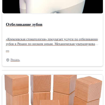
Отбеливание зубов
«Кремлевская стоматология» предлагает услуги по отбеливанию
зубов в Рязани по низким ценам. Механическая ультразвуковая
чистка и пескоструйная обработка Air Flow удаляют налет,
—
осветляют на 1 – 2 тона и возвращают улыбке естественный
оттенок. Для более радикального отбеливания зубов
Рязань
используются химические составы на основе перекиси водорода,
которые активизируются под действием световых лучей.
Препараты осветляют эмаль на 5 – 10 тонов за один сеанс и
дарят голливудскую улыбку пациентам с различными исходными
данными. Ознакомиться с информацией Вы можете на нашем
сайте