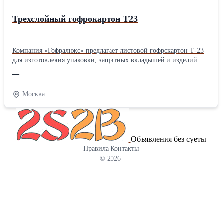
Трехслойный гофрокартон Т23
Компания «Гофралюкс» предлагает листовой гофрокартон Т-23
для изготовления упаковки, защитных вкладышей и изделий из
картона. Материал состоит из двух плоских и одного
—
внутреннего гофрированного слоя, который придает листу
жесткость и помогает сохранять форму даже при активном
Москва
использовании. В каталоге представлены листы трехслойного
гофрокартона Т-23 в различных форматах. Ознакомиться более
подробно Вы можете на нашем сайте
Объявления без суеты
Правила
Контакты
© 2026