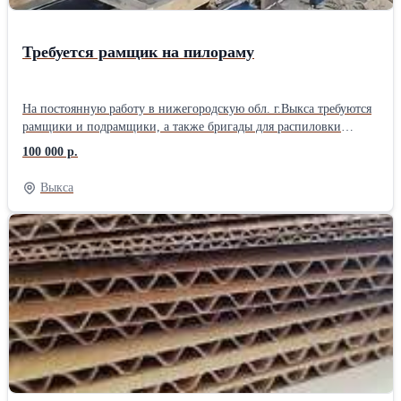
Требуется рамщик на пилораму
На постоянную работу в нижегородскую обл. г.Выкса требуются
рамщики и подрамщики, а также бригады для распиловки
кругляка (6м хвоя) на обрезной пиломатериал, 1700руб/м3 за
100 000 р.
первый и второй сорт. Стабильная зарплата два раза в месяц.
График работы, вахтовый метод, или 5-6 дневка. Вахтовикам
Выкса
проезд оплачивается. Проживание в общежитии.