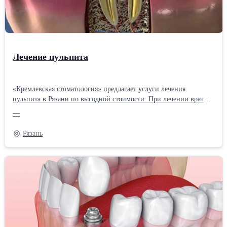
Лечение пульпита
«Кремлевская стоматология» предлагает услуги лечения
пульпита в Рязани по выгодной стоимости. При лечении врачи
используют аппликационную, инфильтрационную и
—
проводниковую анестезии, что позволяет провести процедуру
максимально комфортно и безболезненно. Применяются самые
Рязань
высокие стоматологические стандарты лечения с
использованием высококлассных материалов. Подробную
информацию Вы можете найти на нашем сайте