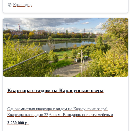
детский сад. Выгодное местоположение делает комнату
Краснодар
привлекательной в качестве арендного жилья! Помещение с
ремонтом 2024 года. Остается в подарок мебель и техника.
Санузел на 2 комнаты, установлены счетчики горячей и
холодной воды. Двор уютный, достаточно парковочных мест.
Квартира с видом на Карасунские озера
Однокомнатная квартира с видом на Карасунские озера!
Квартира площадью 33,6 кв.м. В подарок остается мебель и
техника (включая телевизор, сплит-систему, холодильник). Дом
3 250 000 р.
малоэтажный, тихое место, где вы сможете наслаждаться