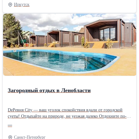
«Дино 3»! Это не просто раскраска, это целая мастерская
Иркутск
палеонтолога. Внутри вы найдете: Фигурки динозавров из
безопасного материала (готовы к творчеству!); Яркие акриловые
краски; Удобные кисти. Почему стоит выбрать «Дино 3»?
Развивает мелкую моторику и усидчивость. Дает волю
фантазии: какого цвета будет ваш тираннозавр. Отличный
способ провести время вместе с ребенком, придумывая
захватывающие истории для новых друзей. Это идеальный
подарок для маленьких исследователей, которые любят творить
своими руками! Заказывайте прямо сейчас и начинайте творить
Загородный отдых в Ленобласти
DeРевня City — ваш уголок спокойствия вдали от городской
суеты! Отдыхайте на природе, не уезжая далеко Отдохните по-
настоящему! Приглашаем провести выходные, отпуск или
—
семейный уикенд на нашей современной загородной территории
— всего в 10 км от КАД, в черте Петербурга. Что вас ждёт:
Санкт-Петербург