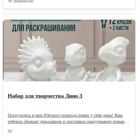
Краснодар
Развитая инфраструктура: рядом находятся учебные заведения,
что делает квартиру привлекательной для студентов и их
родителей. - Современный ремонт: чистота и уют, готовые к
вашему переезду. - Частично меблирована: вы сможете сразу
насладиться комфортом без дополнительных затрат. - Выгодная
цена: отличное предложение на рынке недвижимости. Не
упустите возможность стать владельцем квартиры, которая
идеально подходит как для жизни, так и для бизнеса! Звоните и
записывайтесь на просмотр уже сегодня!
Набор для творчества Дино 3
Погрузитесь в мир Юрского периода прямо у себя дома! Ваш
ребенок обожает динозавров и постоянно придумывает новые
приключения? Подарите ему возможность создать свой
—
собственный доисторический мир с набором для творчества