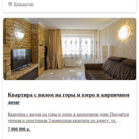
спокойной жизнью в соседстве с природой! Поблизости пляж,
Краснодар
много прогулочных зон и мест для пикника. Инфраструктура
развитая: магазины, пекарни, пиццерия, овощные лавки - все в
пешей доступности. Общественный транспорт хорошо развит,
так что отсюда вы сможете добираться в любой район
Краснодара. Недорогое жилье с приятными бонусами! Успейте
купить! Звоните!
Квартира с видом на горы и озеро в кирпичном
доме
Квартира с видом на горы и озеро в кирпичном доме Продаётся
уютная и просторная 3-комнатная квартира по адресу: ул.
Ставропольская, 221/2. 8 этаж / 9, кирпичный дом 1981 года
7 800 000 р.
постройки. Общая площадь — 58,6 м² (65,2 м² с балконом).