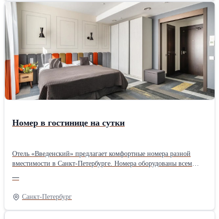
более подробно Вы можете на нашем сайте
+7 (921) 807-23-36
Номер в гостинице на сутки
Отель «Введенский» предлагает комфортные номера разной
вместимости в Санкт-Петербурге. Номера оборудованы всем
необходимым для комфортного отдыха: спутниковое
—
телевидение, шкаф, мини-бар, станция для приготовления кофе
и чая, кондиционер, скоростной Wi-Fi, фен, премиальная
Санкт-Петербург
косметика, мягкие халаты и тапочки. Номера можно снимать как
на одни сутки, так и на длительное время. Ознакомиться с