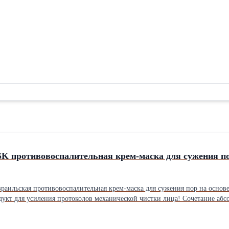
K противовоспалительная крем-маска для сужения пор
зраильская противовоспалительная крем-маска для сужения пор на основ
укт для усиления протоколов механической чистки лица! Сочетание аб
й результат сразу после процедуры. ЭФФЕКТЫ: 📌 абсорбирует избыток кожного сала, загрязнений и продуктов
шает фолликулярный гиперкератоз 📌 снижает выраженность воспалений