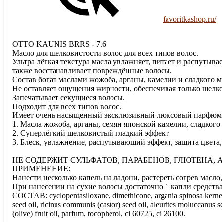
favoritkashop.ru/
OTTO KAUNIS BRRS - 7.6
Масло для шелковистости волос для всех типов волос.
Ультра лёгкая текстура масла увлажняет, питает и распутывае
также восстанавливает повреждённые волосы.
Состав богат маслами жожоба, арганы, камелии и сладкого м
Не оставляет ощущения жирности, обеспечивая только шелко
Запечатывает секущиеся волосы.
Подходит для всех типов волос.
Имеет очень насыщенный эксклюзивный люксовый парфюм
1. Масла жожоба, арганы, семян японской камелии, сладкого
2. Cуперлёгкий шелковистый гладкий эффект
3. Блеск, увлажнение, распутывающий эффект, защита цвета
НЕ СОДЕРЖИТ СУЛЬФАТОВ, ПАРАБЕНОВ, ГЛЮТЕНА,
ПРИМЕНЕНИЕ:
Нанести несколько капель на ладони, растереть согрев масло
При нанесении на сухие волосы достаточно 1 капли средства
СОСТАВ: cyclopentasiloxane, dimethicone, argania spinosa kernel (a
seed oil, ricinus communis (castor) seed oil, aleurites moluccanus s
(olive) fruit oil, parfum, tocopherol, ci 60725, ci 26100.