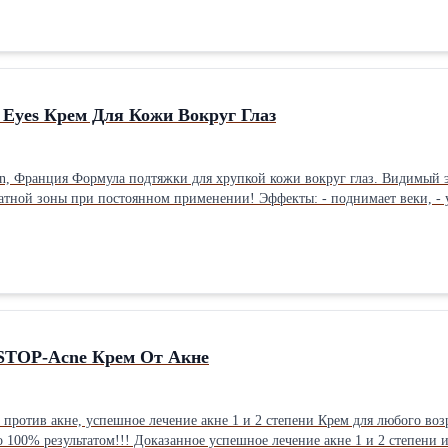
АБЕНОВ, ГЛЮТЕНА, АГРЕССИВНЫХ ВЕЩЕСТВ! ПРИМЕНЕНИЕ: Нанести не
. При нанесении на сухие волосы достаточно 1 капли средства. ПР
 завивку для защиты поврежденных волос. СОСТАВ: cyclopentasiloxane, dime
jojoba) seed oil, persea gratissima (avocado) oil, camellia japonica seed oil, ri
anu) oil, sclerocarya birrea seed (marula) oil, cocos nucifera (coconut) oil, h
 Eyes Крем Для Кожи Вокруг Глаз
on, Франция Формула подтяжки для хрупкой кожи вокруг глаз. Видимый э
тной зоны при постоянном применении! Эффекты: - поднимает веки, - 
ысвобождение ацетилхолина и синтез коллагена, - стирает усталость под 
»), придает им легкую припухлость
 STOP-Acne Крем От Акне
против акне, успешное лечение акне 1 и 2 степени Крем для любого воз
со 100% результатом!!! Доказанное успешное лечение акне 1 и 2 степени