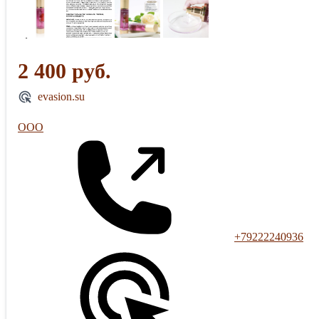
2 400 руб.
evasion.su
ООО
+79222240936