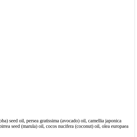
a) seed oil, persea gratissima (avocado) oil, camellia japonica
irrea seed (marula) oil, cocos nucifera (coconut) oil, olea europaea