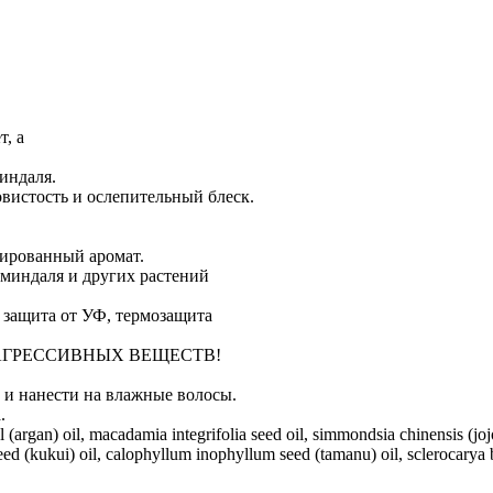
т, а
индаля.
вистость и ослепительный блеск.
ированный аромат.
 миндаля и других растений
, защита от УФ, термозащита
 АГРЕССИВНЫХ ВЕЩЕСТВ!
, и нанести на влажные волосы.
.
rgan) oil, macadamia integrifolia seed oil, simmondsia chinensis (jojob
eed (kukui) oil, calophyllum inophyllum seed (tamanu) oil, sclerocarya b