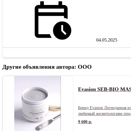
04.05.2025
Другие объявления автора: ООО
Evasion SEB-BIO MAS
Бренд Evasion Легендарная и
любимый косметологами прод
- обеспечивает выраженный клинический и визуальны
9 600 р.
окисления липидов 📌 умень