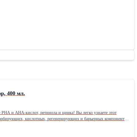
, 400 мл.
е PHA и AHA-кислот, ретинола и цинка! Вы легко узнаете этот
сорбирующих, кислотных, регенерирующих и барьерных компонентов
 📌 предупреждает пересушенность 📌 выравнивает микрорельеф 📌