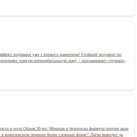
сколько капель на ладони, растереть согрев масло, и
ОФЕССИОНАЛЬНОЕ ИСПОЛЬЗОВАНИЕ: Добавляйте в осветляющий
thiconol, argania spinosa kernel (argan) oil, macadamia integrifolia
cinus communis (castor) seed oil, aleurites moluccanus seed (kukui) oil,
ippophae rhamnoides fruit oil, olea europaea (olive) fruit oil, parfum,
ффект подтяжки уже с первого нанесения! Стойкий результат по
уплотняет тонкую периорбитальную зону, - разглаживает «лучики»
глазами, - усиливает крово- и лимфоток, - выталкивает мелкие
раста и пола Объем:30 мл. Мощная и безопасна формула против акне
 и в комплексном лечении более сложных форм!! Легко выводит даже