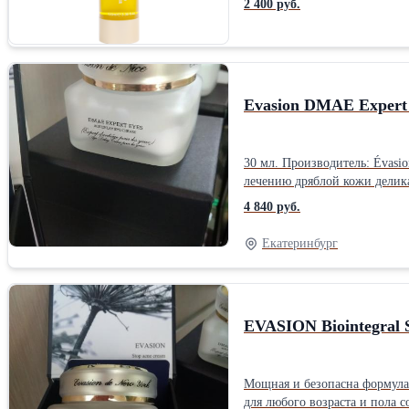
2 400 руб.
СОДЕРЖИТ СУЛЬФАТОВ, ПАР
нанести на влажные волосы
порошок/красители/химическую
seed oil, simmondsia chinensis (
calophyllum inophyllum seed (tam
Evasion DMAE Expert
tocopherol.
30 мл. Производитель: Évasi
лечению дряблой кожи делика
вокруг глаз, - стимулирует в
4 840 руб.
морщинки вокруг губ («кисет
Екатеринбург
EVASION Biointegral
Мощная и безопасна формула 
для любого возраста и пола 