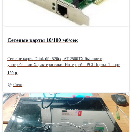
оптимальных параметров воздухообмена в корпусе. Финальное
тестирование компьютера. Инсталляция операционной системы
и дополнительное программное обеспечение. Не упустите
возможность собрать компьютер своей мечты! Обращайтесь ко
мне по телефону или оставляйте заявку на сайте.
Сетевые карты 10/100 мб/сек
Сетевые карты Dlink dfe-520tx, AT-2500TX бывшие в
употреблении Характеристики: Интерфейс: PCI Порты: 1 порт
10/100Base-TX (RJ-45) Стандарты: IEEE 802.3 10BASE-T IEEE
120 р.
802.3u 100BASE-TX IEEE 802.3x Скорость передачи данных:
10/100 Мбит/с Протокол: CSMA/CD Тип кабеля: 10BASE-T:
Сочи
UTP/STP категории 3, 4, 5 100BASE-TX: UTP/STP категории 5
Функции: Автоматическое согласование скорости и режима
дуплекса Индикатор Link (Соединение) Энергопотребление: не
более \(0,4\) Вт В наличии 3 шт