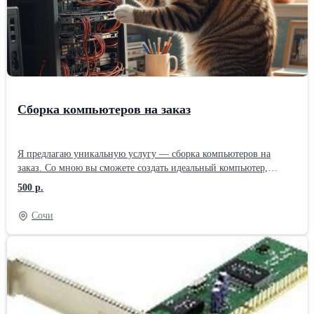
Сборка компьютеров на заказ
Я предлагаю уникальную услугу — сборка компьютеров на
заказ. Со мною вы сможете создать идеальный компьютер,
который будет соответствовать вашим потребностям и бюджету.
500 р.
Преимущества услуги: индивидуальный подход к каждому
клиенту; использование только качественных комплектующих от
Сочи
проверенных производителей; гарантия на работу и
комплектующие; профессиональная сборка и тестирование
компьютера. Этапы сборки компьютера: Выбор комплектующих:
процессор, материнская плата, видеокарта, оперативная память,
жёсткий диск, блок питания, корпус. Сборка компьютера:
монтаж компонентов, подключение разъёмов и шин,
профессиональный кабель-менеджмент. Запуск и настройка