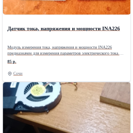
Датчик тока, напряжения и мощности INA226
Модуль измерения тока, напряжения и мощности INA226
предназначен для измерения параметров электрического тока.
Измерения напряжения и тока производятся поочередно: при
85 р.
подключении входов «VBUS» и «GND» к источнику питания
происходит замер питающего напряжения; в момент, когда
Сочи
включены измерительные входы «IN+» и «IN-», подключенные к
шунтирующему сопротивлению – измеряется ток нагрузки.
Мощность измеряется путем вычисления произведения тока и
напряжения, Все измеренные параметры передаются по шине
стандартного последовательного протокола I2C. Напряжение
питания: 2.7 – 5.5 В Потребляемый ток: 330 мкА Измеряемое
напряжение: от 0 до 36 В (не зависит от напряжения питания)
Измеряемый ток: 0 – 3,2 А Максимальное напряжение
смещения: 10 мкВ Погрешность измерительного усилителя: ≤
0,1% Подключение: Шунт подключается последовательно с