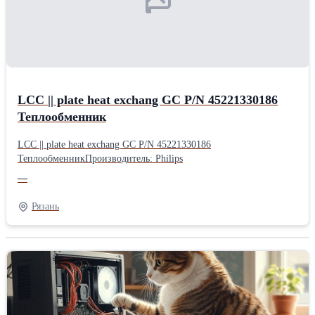
LCC || plate heat exchang GC P/N 45221330186
Теплообменник
LCC || plate heat exchang GC P/N 45221330186
ТеплообменникПроизводитель: Philips
—
Рязань