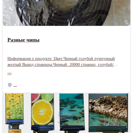
Разные чипы
Информация о продукте: Цвет:Черный голубой пурпурный
желтый Выход страницы:Черный: 20000 страниц, голубой/
пурпурный/желтый: 22000 страниц Версия:Для SA,E.EU... Тип
—
чипа:Тонер-чип Модель чипа:700i 700 Процент дефектов:Менее
0.1% Качество:Используйте стабильный и прочный IC;
...
Гарантия:100% возврат и замена, если проблема качества;
Модели станка:Для Xerox 700i 700 цифровой цветной пресс C75
J75 Упаковка:Нейтральная упаковка, массовая обычная упаковка
(рекомендация) или Улучшенная Индивидуальная упаковка;