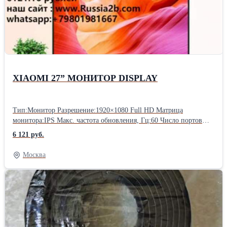
XIAOMI 27” МОНИТОР DISPLAY
Тип:Монитор Разрешение:1920×1080 Full HD Матрица
монитора:IPS Макс. частота обновления, Гц:60 Число портов
HDMI:1 Изогнутый экран:Нет Яркость, кд/м2:300 Соотношение
6 121 руб.
сторон:16:9 Разъёмы монитора：HDMI, VGA (D-SUB)
Конструктивные особенности：USB-хаб Мы занимаемся
Москва
оптовой продажей различных товаров и имеем свой сайт. Если
вы хотите узнать больше товара, добро пожаловать на наш сайт.
Если у вас есть какие-либо вопросы, вы можете добавить мой
WhatsApp, и я вам все объясню.Производитель: Xiaomi