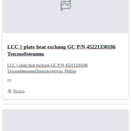
LCC || plate heat exchang GC P/N 45221330186
Теплообменник
LCC || plate heat exchang GC P/N 45221330186
ТеплообменникПроизводитель: Philips
—
Рязань