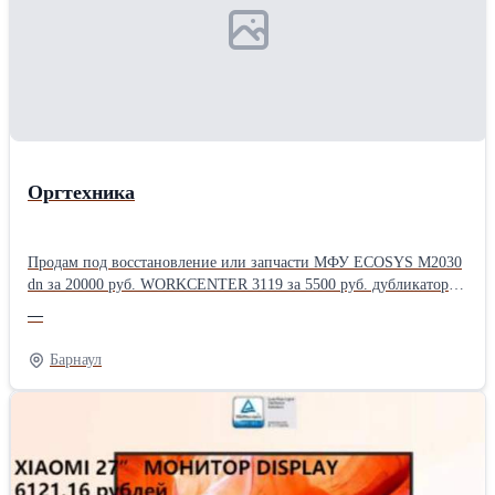
Оргтехника
Продам под восстановление или запчасти МФУ ECOSYS M2030
dn за 20000 руб. WORKCENTER 3119 за 5500 руб. дубликатор бу
DUPRINTER DP-S550 в рабочем состоянии , оплата наличный и
—
безналичные расчеты(200 тыс. руб.). Отгрузка по России. Фото
Ватсап. а также есть не рабочие Ризограф 3950EP и дубликатор
Барнаул
DocuColor 12 -цены на них договорные.