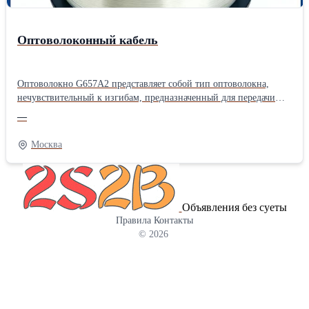
Оптоволоконный кабель
Оптоволокно G657A2 представляет собой тип оптоволокна,
нечувствительный к изгибам, предназначенный для передачи
данных с высокой производительностью в сложных условиях.
—
Он обеспечивает минимальные потери сигнала даже при
изгибах, что делает его идеальным для использования в плотных
Москва
и ограниченных установках. Широко используется в
телекоммуникациях и сетевых технологиях, это волокно
отличается отличной долговечностью и гибкостью, обеспечивая
надежное соединение на больших расстояниях. Улучшенная
Объявления без суеты
производительность особенно полезна для современных
Правила
Контакты
высокоскоростных сетей. ---------- The G657A2 optical fiber is a
© 2026
type of bend-insensitive fiber designed for high-performance data
transmission in challenging environments. It ensures minimal signal
loss even when bent, making it ideal for use in dense and space-
constrained installations. Widely used in telecommunications and
networking, this fiber offers excellent durability and flexibility,
ensuring reliable connectivity over long distances. Its enhanced