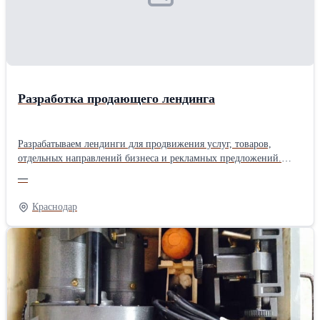
Разработка продающего лендинга
Разрабатываем лендинги для продвижения услуг, товаров,
отдельных направлений бизнеса и рекламных предложений.
Создаем последовательную структуру страницы, которая
—
знакомит посетителя с предложением, отвечает на основные
вопросы и подводит к отправке заявки. В состав работ входит: •
Краснодар
анализ продукта и целевой аудитории • разработка структуры
лендинга • подготовка прототипа • создание индивидуального
дизайна • адаптивная верстка • подключение форм и систем
аналитики Создаем удобные и убедительные посадочные
страницы с ориентацией на обращения потенциальных
клиентов.