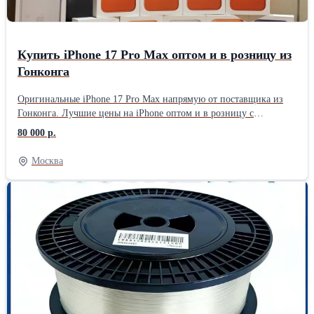
Купить iPhone 17 Pro Max оптом и в розницу из
Гонконга
Оригинальные iPhone 17 Pro Max напрямую от поставщика из
Гонконга. Лучшие цены на iPhone оптом и в розницу с
доставкой по Казахстану. 📦 Только новые, оригинальные,
80 000 р.
запечатанные устройства 📄 Официальная гарантия
производителя 🚚 Быстрая адресная доставка под ключ ✔️
Москва
Таможенная очистка уже включена в стоимость - никаких
скрытых платежей ✔️ Документы для верификации устройства и
постановки на учет