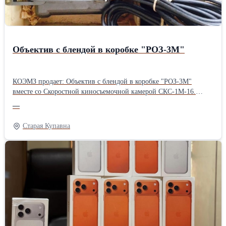
Объектив с блендой в коробке "РОЗ-3М"
КОЭМЗ продает: Объектив с блендой в коробке "РОЗ-3М"
вместе со Скоростной киносъемочной камерой СКС-1М-16.
Опись вложений СКС-1М: Скоростная киносъемочная камера с
—
крышкой. Объектив с блендой в коробке "РОЗ-3М".
Приспособление для наводки. Электрошнур. Коробка с бобиной.
Старая Купавна
ЗИП. Подробности по телефону или на сайте: