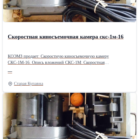
Скоростная киносъемочная камера скс-1м-16
КОЭМЗ продает: Скоростную киносъемочную камеру
СКС-1М-16. Опись вложений СКС-1М: Скоростная
киносъемочная камера с крышкой. Объектив с блендой в коробке
—
"РОЗ-3М". Приспособление для наводки. Электрошнур. Коробка
с бобиной. ЗИП. Подробности по телефону или на сайте:
Старая Купавна