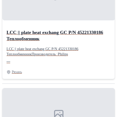
LCC || plate heat exchang GC P/N 45221330186
Теплообменник
LCC || plate heat exchang GC P/N 45221330186
ТеплообменникПроизводитель: Philips
—
Рязань