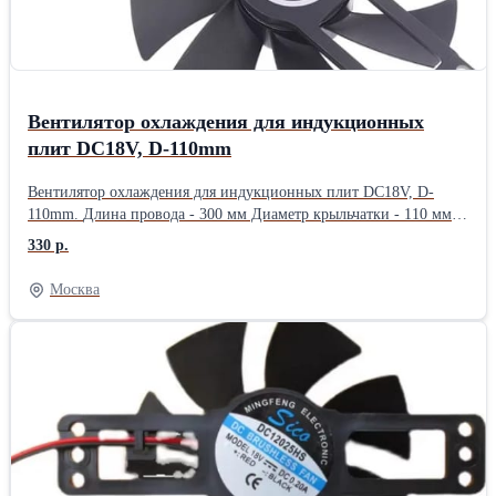
Вентилятор охлаждения для индукционных
плит DC18V, D-110mm
Вентилятор охлаждения для индукционных плит DC18V, D-
110mm. Длина провода - 300 мм Диаметр крыльчатки - 110 мм
Размер крепежной пластины - 145х28 мм Ток - 0,2 А
330 р.
Производительность - 120 м3/ч Скорость вращения - 2800 об/
мин Уровень шума - 28,8 dB Тип коннектора - 2 pin Вентилятор
Москва
универсальный и совместим с большинством индукционных
плит: Gorenje, Vortmax, Iterma, Hurakan, Airhot, Kobor, Luxstahl и
т.д.