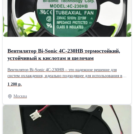
Вентилятор Bi-Sonic 4C-230HB термостойкий,
устойчивый к кислотам и щелочам
Вентилятор Bi-Sonic 4C-230HB – это надежное решение для
систем охлаждения, идеально подходящее для использования в
различных сферах, включая телекоммуникационное,
1 200 р.
медицинское и автомобильное оборудование, а также в бытовой
технике. С размерами 119x119x38 мм и мощностью 22 Вт, этот
Москва
вентилятор обеспечивает эффективное охлаждение и
поддержание оптимальной температуры в корпусах систем и
распределительных шкафах. Макс. скорость вращения, об/мин
-2650 Макс. воздушный поток, CFM -89 Напряжение питания, В
-220 Тип подшипника -Шариковый Материал ядра радиатора -
Медь Материал ребер радиатора - Алюминий Размеры, мм -