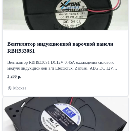
119х119х38
Вентилятор индукционной варочной панели
RBH9330S1
Вентилятор RBH9330S1 DC12V 0.45A охлаждения силового
модуля индукционной в/п Electrolux, Zanussi, AEG DC 12V
0.45A .
3 200 р.
Москва