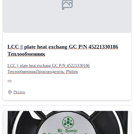
LCC || plate heat exchang GC P/N 45221330186
Теплообменник
LCC || plate heat exchang GC P/N 45221330186
ТеплообменникПроизводитель: Philips
—
Рязань