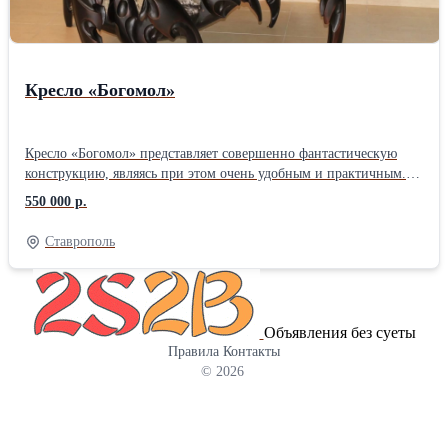
Кресло «Богомол»
Кресло «Богомол» представляет совершенно фантастическую
конструкцию, являясь при этом очень удобным и практичным.
Оно вполне соответствует своему названию и по форме
550 000 р.
напоминает это насекомое. Благодаря умелым рукам мастера,
каждая деталь, выполненная из тонированного ясеня,
Ставрополь
представляет часть произведения искусства. А в целом, кресло
является настоящим шедевром, который внесет в интерьер нотки
изящества и великолепия. Сиденье и спинка покрыты кожей и
мехом енотовидной собаки.
Объявления без суеты
Правила
Контакты
© 2026