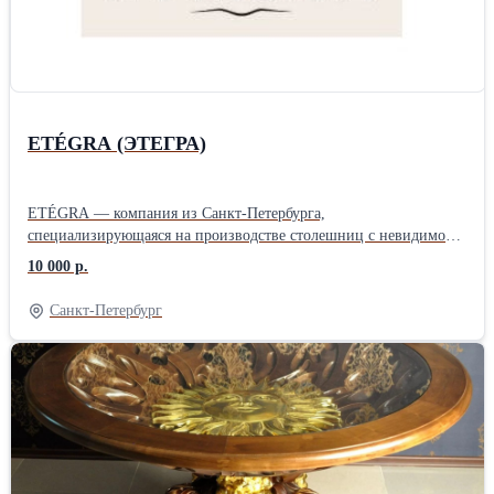
ETÉGRA (ЭТЕГРА)
ETÉGRA — компания из Санкт-Петербурга,
специализирующаяся на производстве столешниц с невидимой
индукционной плитой и других изделий из керамогранита для
10 000 р.
интерьеров и архитектуры. Бренд сочетает современные
технологии, собственное производство и внимательный подход
Санкт-Петербург
к проектированию, создавая решения для жилых и коммерческих
пространств. Основные направления ETÉGRA: — столешницы с
интегрированной невидимой индукцией; — кухонные
столешницы, острова и барные зоны; — мойки, раковины и
изделия для ванных комнат; — фасады и декоративные элементы
из керамогранита; — индивидуальные решения для частных и
коммерческих интерьеров. В работе используются керамические
поверхности ведущих производителей, включая Laminam, что