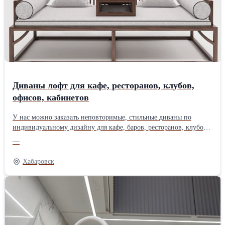
Диваны лофт для кафе, ресторанов, клубов,
офисов, кабинетов
У нас можно заказать неповторимые, стильные диваны по
индивидуальному дизайну для кафе, баров, ресторанов, клубов
для различных типов бизнеса с качественной коммерческой
—
обивкой. Если у вас нестандартная площадь, особые требования
к дизайну или нужно максимальное качество, тогда вам к нам.
Хабаровск
Диваны для офиса, для кабинета директора, торговых центров,
выставок, салонов, кафе, ресторанов, клубов и других
коммерческих объектов. Работаем в онлайн режиме от проекта
до расчёта стоимости ваших изделий с 09:00 до 00:00, в любое
удобное время для Вас. Договора заключаем на цеху строго по
записи (для Хабаровска) , для других регионов договора