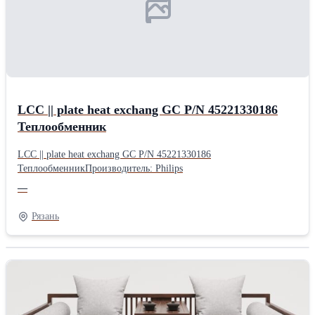
LCC || plate heat exchang GC P/N 45221330186
Теплообменник
LCC || plate heat exchang GC P/N 45221330186
ТеплообменникПроизводитель: Philips
—
Рязань