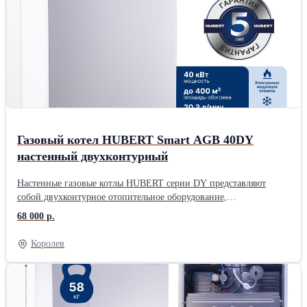
Газовый котел HUBERT Smart AGB 40DY
настенный двухконтурный
Настенные газовые котлы HUBERT серии DY представляют
собой двухконтурное отопительное оборудование,
предназначенное для отопления жилых помещений и
68 000 р.
обеспечения горячего водоснабжения. Конструкция котлов серии
DY включает два раздельных теплообменника, что повышает
Королев
эффективность работы оборудования и способствует увеличению
срока службы системы. Данная модель получила положительную
оценку покупателей и технических специалистов благодаря
сочетанию удобного управления, энергоэффективности и
стабильной работы в различных условиях. Оборудование