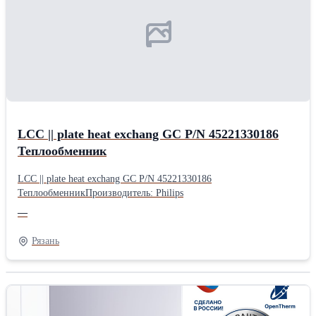
LCC || plate heat exchang GC P/N 45221330186
Теплообменник
LCC || plate heat exchang GC P/N 45221330186
ТеплообменникПроизводитель: Philips
—
Рязань