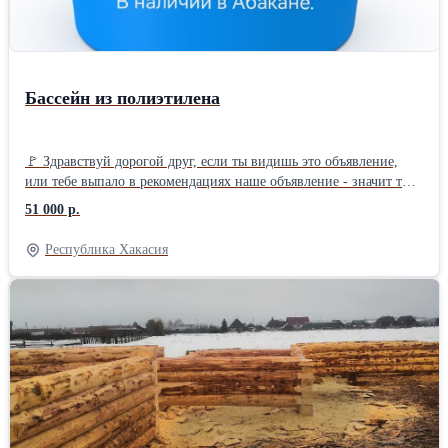
Бассейн из полиэтилена
🚩 Здравствуй дорогой друг, если ты видишь это объявление,
или тебе выпало в рекомендациях наше объявление - значит ты
целенаправленно искал бассейн, либо подумывал поменять свой
51 000 р.
дырявый каркасник на что нибудь практичней и долговечней.🌞
🚩Раз уж вы читаете эту строчку, значит наш продукт
Республика Хакасия
действительно вас заинтересовал🌞 И так, описание ниже, фотки
в карусели, вопросы и ответы в чате, посмотреть - потрогать,
познакомиться с бассейнами можно у нас в магазине, адрес
ниже. 📌Мы находимся в Абакане на Складской, 6 📌Работаем с
10 до 17 будни, сб до 15 часов. 📌Схему проезда к нам можно
найти легко, просто вбив в любой поисковик наше название
Тепличный центр Абакан 🚩Мы представителем интересы
производителя ТанПласт в Абакане и югу Края. 🚩В наличии
бассейны из полиэтилена, сделанные методом ротационного
формования, а значит не имеют сварных швов. ⚡Мы ценим