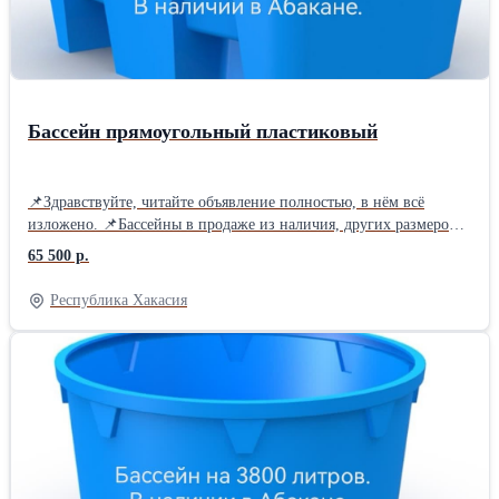
Бассейн прямоугольный пластиковый
📌Здравствуйте, читайте объявление полностью, в нём всё
изложено. 📌Бассейны в продаже из наличия, других размеров
нет❗ 📌Смотрите все объявления в профиле продавца,⭐есть
65 500 р.
другие варианты бассейнов. 📌Если вдруг объявление не
активно - это совсем не значит, что товара нет в наличии. 📌
Республика Хакасия
Бассейны из полиэтилена в наличии в Абакане на Складской, 6
📌Мы работаем будни с 10 до 17 часов, сб до 15 часов. 📌Бассейн
прямоугольный с креслами. Изготовлен из пищевого
полиэтилена ротационным методом, не имеет сварных швов. 🚩
Длина 2500 мм. 🚩 Ширина 2040 мм. 🚩 Глубина 1080 мм. 🚩
Объём 4500 литров. 🚩Другие размеры бассейнов смотрите в
нашем профиле. 🚩🚩🚩Цена действительна неделю с момента
публикации от 18.07.2026г далее актуальную стоимость вы
можете узнать по телефону или в мгаазине.