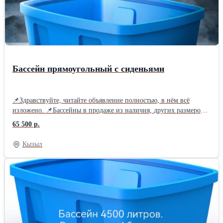
Бассейн прямоугольный с сиденьями
📌Здравствуйте, читайте объявление полностью, в нём всё
изложено. 📌Бассейны в продаже из наличия, других размеров
нет❗ 📌Смотрите все объявления в профиле продавца,⭐есть
65 500 р.
другие варианты бассейнов. 📌Если вдруг объявление не
активно - это совсем не значит, что товара нет в наличии. 📌
Кызыл
Бассейны из полиэтилена в наличии в Абакане на Складской, 6
📌Мы работаем будни с 10 до 17 часов, сб до 15 часов. 📌Бассейн
прямоугольный с креслами. Изготовлен из пищевого
полиэтилена ротационным методом, не имеет сварных швов. 🚩
Длина 2500 мм. 🚩 Ширина 2040 мм. 🚩 Глубина 1080 мм. 🚩
Объём 4500 литров. 🚩Цена действительна неделю с момента
публикации от 04.08.2026г, далее актуальную стоимость Вы
можете узнать по телефону или у нас в магазине.