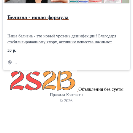
Белизна - новая формула
Наша белизна - это новый уровень дезинфекции! Благодаря
стабилизированному хлору, активные вещества начинают
действовать только при контакте с обрабатываемой
33 р.
поверхностью, что обеспечивает целенаправленное и
эффективное очищение. Эта технология позволяет
...
минимизировать неприятный запах хлора в воздухе и избежать
раздражения слизистых носа и глаз. Почувствуйте разницу с
нашей безопасной и мощной белизной! Белизна Мягкий
отбеливатель 1%, 1л - 33 руб Белизна 2%, 1л - 39 руб. Белизна
Объявления без суеты
Экстра 5%, 1л - 52 руб. Белизна 2%, 5л - 165 руб.
Правила
Контакты
© 2026