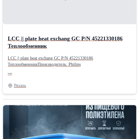
LCC || plate heat exchang GC P/N 45221330186
Теплообменник
LCC || plate heat exchang GC P/N 45221330186
ТеплообменникПроизводитель: Philips
—
Рязань