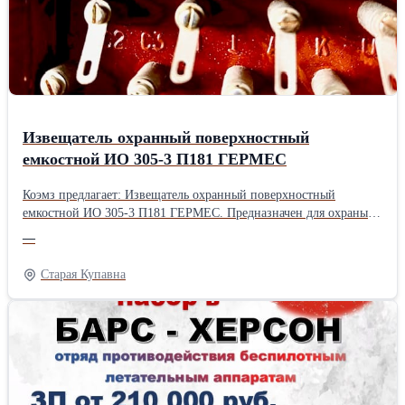
ручное Управление трансфокацией ручное
Извещатель охранный поверхностный
емкостной ИО 305-3 П181 ГЕРМЕС
Коэмз предлагает: Извещатель охранный поверхностный
емкостной ИО 305-3 П181 ГЕРМЕС. Предназначен для охраны
металлических сейфов и шкафов, а также проемов помещений и
—
выдачи тревожного извещения путем размыкания выходных
контактов при приближении человека к охраняемому предмету
Старая Купавна
(чувствительному элементу) или касании. Работает совместно с
пультами централизованного наблюдения (ПЦН) или приборами
приемно-контрольными (ППК), реагирующими на размыкание
выходных контактов извещателей, включенных в шлейф
охранной сигнализации. Подробности по телефону или на
сайте: