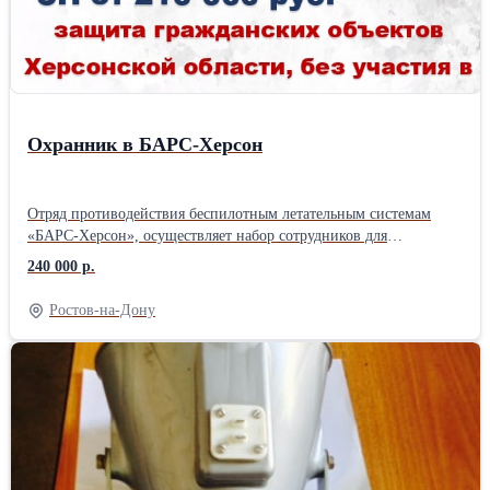
Охранник в БАРС-Херсон
Отряд противодействия беспилотным летательным системам
«БАРС-Херсон», осуществляет набор сотрудников для
выполнения задач по защите критически важных гражданских
240 000 р.
объектов жизнедеятельности Херсонской области. Размещение в
г. Геническ. * задачи выполняются вне линии боевого
Ростов-на-Дону
соприкосновения; * контракт с фиксированным сроком 12 мес.; *
гарантированное денежное довольствие от 210 до 240 000 тыс.
руб.; * статус ветерана боевых действий; * социальные льготы
участника специальной военной операции.