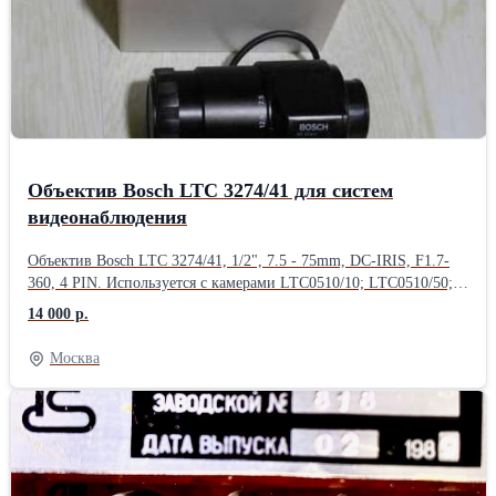
Объектив Bosch LTC 3274/41 для систем
видеонаблюдения
Объектив Bosch LTC 3274/41, 1/2", 7.5 - 75mm, DC-IRIS, F1.7-
360, 4 PIN. Используется с камерами LTC0510/10; LTC0510/50;
LTC0610/11; LTC0610/51; LTC0630/11; LTC0630 и аналогичными
14 000 р.
с креплением объектива C-Mount Формат изображения 1/2"
Фокусное расстояние 7,5 – 75 мм Диапазон диафрагмы F1,7 –
Москва
360 Диапазон фокуса 0,3 м Расстояние заднего фокуса 8,5 мм
Вес 220 г Крепление объектива C Угол обзора
(широкоугольный), 1/3" 35,5x26,6 Угол обзора (телеобъектив),
1/3" 3,7x2,8 Угол обзора (широкоугольный), 1/2" 46,2x35,5 Угол
обзора (телеобъектив), 1/2" 4,9x3,7 Управление фокусом
сигналом пост. тока (DC), 4-контактный Управление диафрагмой