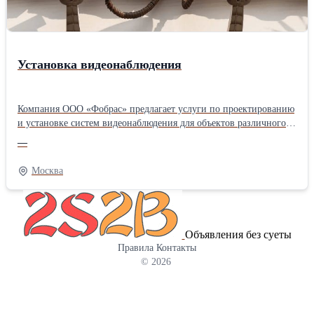
Установка видеонаблюдения
Компания ООО «Фобрас» предлагает услуги по проектированию
и установке систем видеонаблюдения для объектов различного
назначения в Москве. Наши сертифицированные инженеры
—
обладают необходимыми знаниями и опытом, а также имеют
доступ к современным технологиям, что позволяет предложить
Москва
вам оптимальные решения для вашего объекта. Ознакомиться с
дополнительной информацией Вы можете на нашем сайте
Объявления без суеты
Правила
Контакты
© 2026