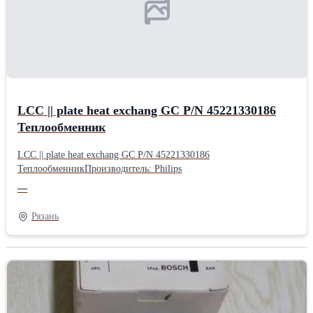
LCC || plate heat exchang GC P/N 45221330186
Теплообменник
LCC || plate heat exchang GC P/N 45221330186
ТеплообменникПроизводитель: Philips
—
Рязань