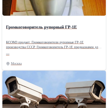
Громкоговоритель рупорный ГР-1Е
КОЭМЗ продает: Громкоговорители рупорные ГР-1Е
производства СССР. Громкоговоритель ГР-1Е предназначен для
воспроизведения передач в системах громкоговорящей связи.
—
Громкоговоритель может работать при температуре
окружающего воздуха от минус 40°С до плюс 60°C. Новые, в
Москва
работе не были. Подробности по телефону или на сайте: