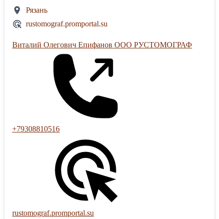
Рязань
rustomograf.promportal.su
Виталий Олегович Епифанов ООО РУСТОМОГРАФ
+79308810516
rustomograf.promportal.su