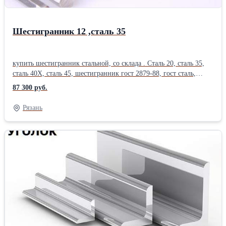
Шестигранник 12 ,сталь 35
купить шестигранник стальной, со склада . Сталь 20, сталь 35,
сталь 40Х, сталь 45, шестигранник гост 2879-88, гост сталь,
1050-88. Отгрузка по электронным весам. Постоянное наличие
87 300 руб.
на складах. Вес шестигранника, цена шестигранник, уточняйте у
менеджера. Диаметр шестигранника, от 12 мм до 75 мм , длина
Рязань
до 6 м, цена. Резка шестигранника, в размер, с высокой
точностью , пакетная резка на станках ЧПУ, изготовление
заготовок. Также в наличии стальная арматура, арматура а3,
арматура а1, полоса , квадрат , круглая труба, профильные трубы
, лист стальной , оцинковка, швеллер , уголок, балка, двутавр,
круг стальной . 12; 14; 17; 19; 22; 24; 27; 30; 32; 36; 41; 46; 48;
50; 52; 55; 60; 65; 75, Отгрузка по электронным весам.
Сертификаты на металл. Есть склады в 38 городах России.
Металл можно купить сегодня , в розницу, от 1 штуки. Работаем
с организациями и частными лицами. Возможна доставка
.Производитель: Северсталь