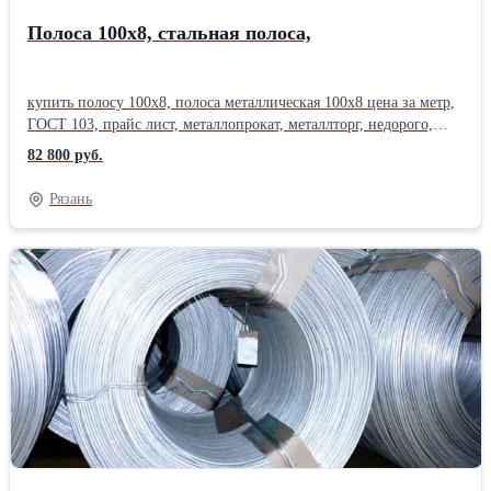
Полоса 100х8, стальная полоса,
купить полосу 100х8, полоса металлическая 100х8 цена за метр,
ГОСТ 103, прайс лист, металлопрокат, металлторг, недорого,
Полоса: 25х4; 30х4; 40х4; 50х4; 60х6; 80х8 , 100х8; Сталь
82 800 руб.
полосовая, длина до 6м. сталь 3. Полоса стальная является
превосходным материалом для изготовления уголков,
Рязань
швеллеров, металлоконструкций, корпусных элементов, свай,
рессор и пр. Отгрузка по весам. Сертификат. Металл можно
купить сегодня , в розницу, от 1 штуки. Работаем с
организациями и частными лицами. Возможна доставка .
Полоса 20 ; Полоса 25; Полоса 30; Полоса 40; Полоса 80;Полоса
50; Полоса 60 ; Полоса 100; Полоса 70; Полоса 45; Продажа
металлопроката, стальная арматура, арматура а1, а3, рифленая и
гладкая, полоса , квадрат , круглая труба, профильные трубы ,
балка, двутавр, оцинковка, швеллер , лист
металлический. Полоса стальная является превосходным
материалом для изготовления уголков, швеллеров,
металлоконструкций, корпусных элементов, свай, рессор и пр.
Данные стальные изделия реализуются компаниями по продаже