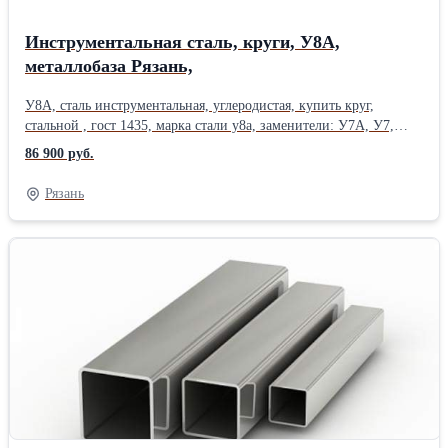
Инструментальная сталь, круги, У8А,
металлобаза Рязань,
У8А, сталь инструментальная, углеродистая, купить круг,
стальной , гост 1435, марка стали у8а, заменители: У7А, У7,
У10А, У10. Диаметр круга, от 12 мм до 350 мм , длина до 6 м,
86 900 руб.
круг купить , цена за тн, вес круга, прайс лист, уточняйте у
менеджера. Резка круга, в размер, с высокой точностью ,
Рязань
пакетная резка на станках ЧПУ, отгрузка части круга,
изготовление заготовок, 9ХС, 65г, ст20, ст35, ст20Х, ст3, ст40Х,
09Г2С, ст45,18ХГТ, 30ХГСА, 20х13, 40х13, 20хн3а, 40хн,
12хн3а, 40хн2ма, шестигранники, калиброванные круги,
Сертификат на металл. Есть склады в 50 городах России.
Поковки ,круглые, диаметр до 650 мм, Инструментальная сталь
,У8, и У8А, относится к классу ножевых и применяется для
создания клинков и лезвий. Её отличает повышенная прочность,
благодаря чему сплав востребован при изготовлении режущих
инструментов, включая бытовые ножи. Продажа металлопроката
на экспорт, без НДС, отгрузки в Казахстан, Беларусь, Армению,
Грузию; Применение стали: для инструмента, без разогрева
режущей кромки: фрезы, зенковки, топоры, стамески, долота,