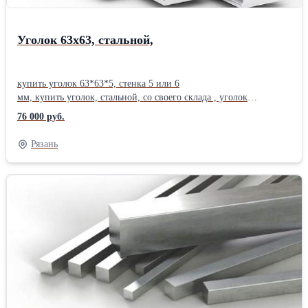
Уголок 63х63, стальной,
купить уголок 63*63*5, стенка 5 или 6
мм, купить уголок, стальной, со своего склада , уголок
металлический , уголок гост 8509, гост сталь 380-05. Постоянное
76 000 руб.
наличие на складах. Вес уголка, вес метра уголка, уголок цена
,уточняйте у менеджера. Отгрузка от 1 уголка . Резка уголков
Рязань
равнополочных, в размер с высокой точностью , резка металла
газом. Купить металл: труба стальная, труба профильная,
квадратная, прямоугольная, труба оцинкованная, арматура 12
мм, арматура а1, проволока, полоса , квадрат ,труба
металлическая, лист стальной , оцинковка, швеллер , уголок,
балка, двутавр, шестигранник Отгрузка по весам. Сертификат.
Доставка по Рязанской области. Есть склады в 40 городах
России. Отгрузка от 1 штуки, в розницу, резка металла, размер
швеллера, работаем с частниками. Уголок 15; 25х25; 32х32;
40х40; 45х45; 50х50; 63х63; 75х75; 80х80; 90х90; 100х100;
110х110; 125х125; 140х140; 160х160; 180х180;
200х200;Производитель: ЕВРАЗ НТМК