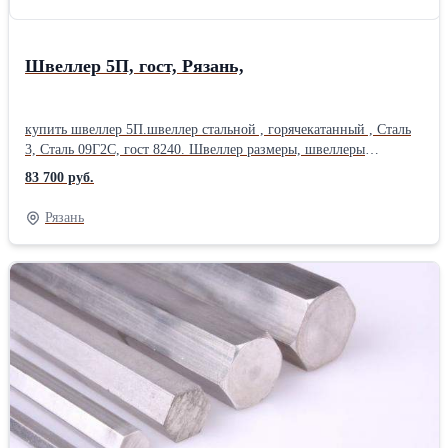
Швеллер 5П, гост, Рязань,
купить швеллер 5П.швеллер стальной , горячекатанный , Сталь
3, Сталь 09Г2С, гост 8240. Швеллер размеры, швеллеры
гост, швеллер вес 1 метра, швеллер цена за метр, швеллер за
83 700 руб.
тонну в розницу , уточняйте у менеджера, длина швеллера, 11.7
м , 12 м , 6 м, Производство : СеверСталь , НТМК, ММК.
Рязань
Сертификат. Отгрузка по весам. Доставка по области. Есть
склады в 40 городах России. Отгрузка от 1 штуки, в розницу,
резка металла, размер швеллера, работаем с частниками.
Швеллер 5; Швеллер 6 5; Швеллер 8; Швеллер 10; Швеллер 12;
Швеллер 14; Швеллер 16; Швеллер 18; Швеллер 20; Швеллер 22;
Швеллер 24; Швеллер 27; Швеллер 30; швеллер
40;Производитель: ЕВРАЗ НТМК Способ производства:
Горячекатаный Марка металла: Ст3 ГОСТ: ГОСТ 8240-97
Материал: Стальной