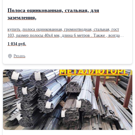
Полоса оцинкованная, стальная, для
заземления,
купить ,полоса оцинкованная, громоотводная, стальная, гост
103, размер полосы 40х4 мм, длина 6 метров . Также , всегда
можно приобрести на складе трубу круглую, труба профильная,
1 034 руб.
квадратная, прямоугольная. Лист стальной, круг, квадрат, уголок,
швеллер, полоса, балка. Оцинкованная полоса часто применяется
Рязань
при создании заземления для различных сооружений, зданий и
помещений. Из нее изготовляют заземляющие контура в земле и
разводку заземления снаружи и внутри зданий. Она идет и на
производство систем защиты от молний. Применяется такая
полоса и для систем защиты от статического электричества. Вот
почему купить полосу оцинкованную стремятся многие
энергетические предприятия.Оцинкованная полоса сочетает в
себе прочность и надежность стальной полосы с увеличенным
сроком службы за счет цинкового покрытия.Производитель:
Северсталь Материал: Сталь Способ производства:
Горячекатаный Состояние материала: Без термической обработки
Точность изготовления: Обычная Классификация по длине:
Мерной длины Состояние: Новое