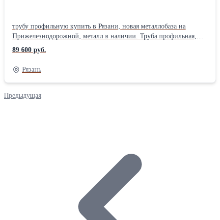
ГОСТ 5950-73 Материал: Стальной
трубу профильную купить в Рязани, новая металлобаза на
Прижелезнодорожной, металл в наличии. Труба профильная,
труба стальная, труба квадратная, труба прямоугольная. Вес
89 600 руб.
профильной трубы, профильная труба цена за метр, профильная
труба вес 1 метра, уточняйте у менеджера. На складе есть услуга
Рязань
резки профильной трубы. Все трубы новые, не б/у, длина трубы,
6 метров, 12 метров, соответствует ГОСТ 30245-94, 8645-68,
8639-82 . Отгрузка по электронным весам. Сертификат на
Предыдущая
металл.Металл можно купить сегодня , в розницу, от 1 штуки.
Работаем с организациями и частными лицами. Возможна
доставка . 15х15; 20х20; 25х25; 28х28; 30х20; 30х30; 40х20;
40х25; 40х40; 50х25; 50х30; 50х50; 60х30; 60х40; 60х60; 70х70;
80х40; 80х60; 80х80; 100х40; 100х50; 100х60; 100х80; 100х100;
120х60; 120х80; 120х120; 140х140; 150х100; 160х80; 160х120;
160х160; 180х100; 180х140; 180х180; 200х160; 200х200; 240х120;
240х160;300х300 ;Производитель: Северсталь Толщина стенки: 8
мм Страна-производитель: Россия Форма сечения: Квадратная