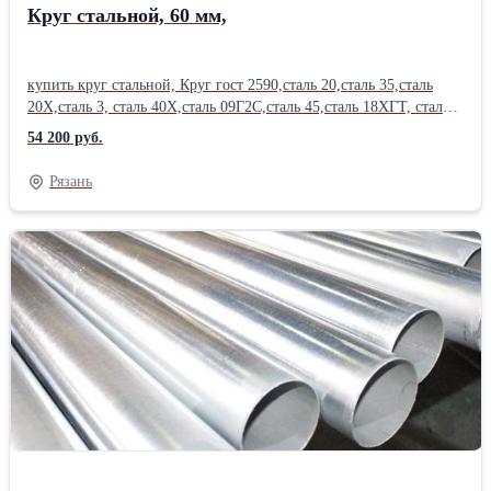
Круг стальной, 60 мм,
купить круг стальной, Круг гост 2590,сталь 20,сталь 35,сталь
20Х,сталь 3, сталь 40Х,сталь 09Г2С,сталь 45,сталь 18ХГТ, сталь
30ХГСА. Отгрузка по электронным весам. Постоянное наличие
54 200 руб.
на складах. Вес круга, уточняйте у менеджера. Диаметр круга,
сталь 20, от 12 мм до 350 мм , длина до 6 м, круг цена. Резка
Рязань
круга, в размер, с высокой точностью , пакетная резка на станках
ЧПУ, отгрузка части круга, изготовление заготовок. Также в
наличии стальная арматура, арматура а3, арматура а1, полоса ,
квадрат , круглая труба, профильные трубы , лист стальной ,
оцинковка, швеллер , уголок, балка, двутавр, шестигранник .
Отгрузка по весам. Сертификат на металл. Есть склады в 38
городах России. Металл можно купить сегодня , в розницу, от 1
штуки. Работаем с организациями и частными лицами.
Возможна доставка .