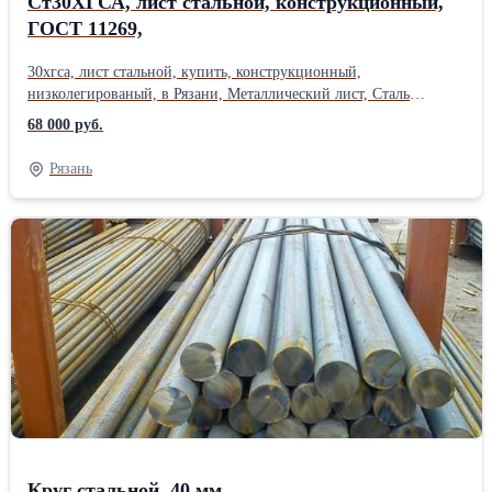
Ст30ХГСА, лист стальной, конструкционный,
ГОСТ 11269,
30хгса, лист стальной, купить, конструкционный,
низколегированый, в Рязани, Металлический лист, Сталь
листовая , толщина листа, от 2 мм до 150 мм. Лист металла ,
68 000 руб.
раскрой 1500х6000мм.Продажа : 10ХСНД, ст3, ст20, ст09Г2С,
ст45, ст35, ст65г, лист рифленый, лист ПВЛ, оцинкованный лист,
Рязань
лист холоднокатанный . Металлопрокат со склад Рязань,
металлобаза, Прижелезнодорожная 6 .Возможна отгрузка части
листа, половина листа. Цена листа , вес листа , уточняйте у
менеджера. Отгрузка от 1 лист железа .Резка металла в размер с
высокой точностью , плазменная резка листа, изготовление
заготовок, резка газом. Применение :валы, оси, зубчатые колеса,
фланцы, корпуса обшивки, лопатки компрессорных машин,
работающие при температуре до 200°С, рычаги, толкатели,
ответственные сварные конструкции, работающие при
знакопеременных нагрузках, крепежные детали, работающие
при низких температурах.Производитель: Северсталь ГОСТ:
ГОСТ 11269-76 Толщина: 5 мм Марка металла: Ст 30ХГСА Вид
металлопроката: Горячекатаный Материал: Стальной Страна-
производитель: Россия
Круг стальной, 40 мм