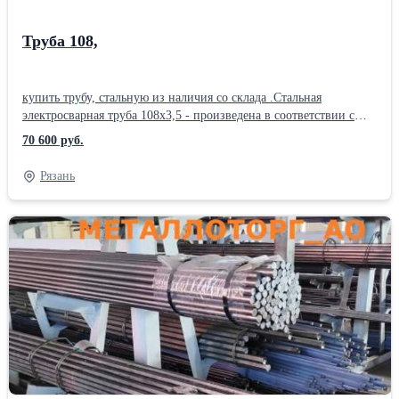
(сетки, стержни, каркасы)
Труба 108,
купить трубу, стальную из наличия со склада .Стальная
электросварная труба 108х3,5 - произведена в соответствии с
ГОСТ 10704-91, или ГОСТ 10705-80. Купить трубу 108х3,5, ЭС
70 600 руб.
вы можете оптом и в розницу. Минимальный объем отгрузки -
от одной трубы. Характеристика товара Труба стальная ,
Рязань
электросварная. ЭС,108х3,5 мм;Толщина трубы :3,5 мм;
Наружный диаметр : 108 мм;Внутренний диаметр : 104,5
мм;Длина трубы: 12 м;Масса 1метра : 9,02 кг;метров в тонне :
110,86 м; используют для создания систем водопровода и
газовых сетей магистрального и иного различного характера.
Однако у этой продукции есть и другие возможности для
использования – прокладка коммуникаций, отопительных
систем. Труба ЭС 108 применяется на стойплощадках – особенно
при создании готовых блоков.Производитель: Северсталь
Наружный диаметр: 108 мм Марка стали: Ст 20 Страна-
производитель: Россия Форма сечения: Круглая Способ
изготовления: Сварная