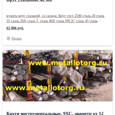
купить круг стальной, со склада. Круг гост 2590,сталь 20,сталь
35,сталь 20Х,сталь 3, сталь 40Х,сталь 09Г2С,сталь 45,сталь
18ХГТ, сталь 30ХГСА. Отгрузка по электронным весам.
62 800 руб.
Постоянное наличие на складах. Вес круга, уточняйте у
менеджера. Диаметр круга, сталь 20, от 12 мм до 350 мм , длина
Рязань
до 6 м, круг цена. Резка круга, в размер, с высокой точностью
, пакетная резка на станках ЧПУ, отгрузка части круга,
изготовление заготовок. Также в наличии стальная арматура,
арматура а3, арматура а1, полоса , квадрат , круглая труба,
профильные трубы , лист стальной , оцинковка, швеллер ,
уголок, балка, двутавр, шестигранник . .Отгрузка по
электронным весам. Сертификаты на металл. Есть склады в 38
городах России. Металл можно купить сегодня , в розницу, от 1
штуки. Работаем с организациями и частными лицами.
Возможна доставка . 12; 14; 16; 18; 20; 22; 25; 26; 28; 30; 32; 34;
36; 38; 40; 42; 45; 48; 50; 52; 54; 56; 60; 65; 70; 75; 80; 85; 90; 95;
100; 110; 120; 130; 140; 150; 160; 170; 180; 190; 200; 210; 230;
240; 260; 270; 280; 300; 320; 340; 350;Производитель: Северсталь
Круги инструментальные, 9ХС, диаметр от 12