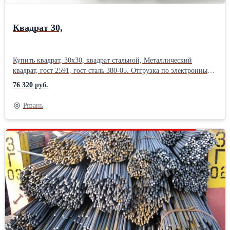
Квадрат 30,
Купить квадрат, 30х30, квадрат стальной, Металлический
квадрат, гост 2591, гост сталь 380-05. Отгрузка по электронным
весам. Постоянное наличие на складах. Длина квадрат ,
76 320 руб.
вес квадрата, квадрат цена , уточняйте у менеджера. Квадрат
сталь 3, горячекатанный, размер квадрата от 10х10 мм до 80х80
Рязань
мм. Резка металла в размер ,пакетная резка с высокой
точностью, изготовление заготовок, резка газом. Также
в продаже: полоса стальная, круг стальной, арматура, арматура
а1, а3, рифленая и гладкая, круглая труба, профильные трубы
, балка, двутавр, оцинковка, швеллер , уголок . квадрат 10;
квадрат 12; квадрат 14; квадрат 16; квадрат 18; квадрат 20;
квадрат 22; квадрат 25; квадрат 30; квадрат 40; квадрат 50;
квадрат 60; квадрат 70; квадрат 80; квадрат 8; Отгрузка по
электронным весам. Сертификат на металл. Есть склады в 38
городах России. Возможна доставка . Металл можно купить
сегодня , в розницу, от 1 штуки. Работаем с организациями и
частными лицами.Производитель: Ижсталь