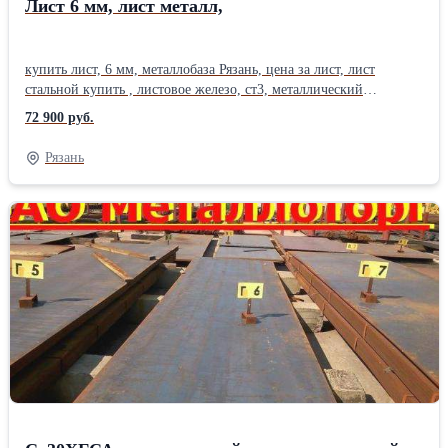
Лист 6 мм, лист металл,
купить лист, 6 мм, металлобаза Рязань, цена за лист, лист
стальной купить , листовое железо, ст3, металлический
лист, гост 19903, Сталь листовая , толщина листа, от 2 мм до 160
72 900 руб.
мм. Лист металлический, размер листа 1250х2500 мм. Резка
металла в размер с высокой точностью , плазменная резка листа,
Рязань
изготовление заготовок, резка газом. Отгрузка по весам.
Сертификат. Доставка по Рязанской области. Есть склады в 40
городах России.Отгрузка от 1 штуки, в розницу, резка
металла, работаем с частниками. , вес листа , сколько весит лист
, прайс лист , запросить у менеджера. листовой металл , раскрой
1500х6000мм.Продажа : 10ХСНД, ст3, ст20, ст09Г2С, ст45, ст35,
ст65г, лист рифленый, лист ПВЛ, оцинкованный лист, лист
холоднокатанный . Возможна оплата сбербанк-онлайн. Купить
металл: стальная арматура, арматура а1, а3, рифленая и гладкая,
полоса , квадрат , круглая труба, профильные трубы , балка,
двутавр, оцинковка, швеллер , уголок .Производитель: НЛМК
Состояние: Новый ГОСТ: ГОСТ 19903-90 Толщина: 6 мм Марка
металла: Ст3 Вид металлопроката: Горячекатаный Материал:
Стальной Страна-производитель: Россия