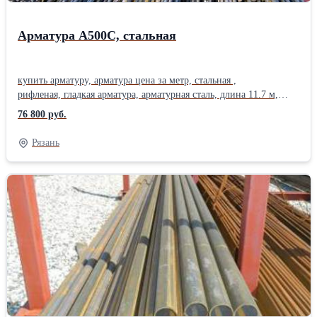
Арматура А500С, стальная
купить арматуру, арматура цена за метр, стальная ,
рифленая, гладкая арматура, арматурная сталь, длина 11.7 м,
диаметр арматуры, от 6 мм до 40 мм . Арматура А500С, свежая,
76 800 руб.
всегда в наличии, вес арматуры. арматура цена, уточняйте у
менеджера. Купить металл: труба стальная, труба профильная,
Рязань
квадратная, прямоугольная, труба оцинкованная, арматура а i,
проволока, полоса , квадрат , круглая труба, лист стальной ,
оцинковка, швеллер , уголок, балка, двутавр, шестигранник ,
вязальная проволока .Отгрузка по весам. Сертификат. Доставка .
Есть склады в 40 городах России. Отгрузка от 1 штуки, в
розницу, резка металла, работаем с частниками. арматура 6,
арматура 8, Арматура 10, арматура 12, арматура 14, арматура 16,
арматура 18, арматура 20,арматура 22, арматура 25, арматура 28,
арматура 32, арматура 36, арматура 40,Производитель: ММК Вид
материала: Стальная Назначение: Рабочая Класс: А-III (А500С)
Форма профиля: Периодическая Принцип действия: Напрягаемая
Способ изготовления: Стержневая Способ установки: Вязаная