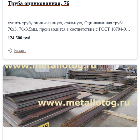
Труба оцинкованная, 76
купить трубу оцинкованную, стальную, Оцинкованная труба
76х3, 76х3.5мм, производится в соответствие с ГОСТ 10704-91,
или ГОСТ 10705-80. Характеристика товара Труба стальная :
124 500 руб.
76х3,5 мм. Толщина трубы: 3,5 мм. Наружный диаметр труб: 76
мм. Внутренний диаметр трубы ЭС: 72,5 мм. Длина трубы: 10,5
Рязань
м .Масса 1метра труб: 6,25 кг. Метров в тонне : 160,00 м. Вся
труба новая, сертификаты на продукцию. Возможна резка
металла, доставка. Трубы 76Х3,5 мм могут быть изготовлены
методом электросварки стальных листов по специальной
технологии в соответствии с ГОСТ 10704-63. Соответственно,
такие трубы имеют сварной шов. Оцинковка труб позволяет
решить главную проблему металлических труб – коррозию.
Надёжные, долговечные и неподверженные агрессивным
факторам внутренней и окружающей среды оцинкованные трубы
используются не только для устройства водопроводов, но и для
транспортировки газа, а также при монтаже систем
отопления.Производитель: Северсталь ГОСТ: ГОСТ 10704-80
Наружный диаметр: 76 мм Толщина стенки: 3,5 мм Страна-
производитель: Россия