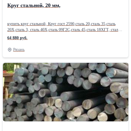
Круг стальной, 20 мм,
купить круг стальной, Круг гост 2590,сталь 20,сталь 35,сталь
20Х,сталь 3, сталь 40Х,сталь 09Г2С,сталь 45,сталь 18ХГТ, сталь
30ХГСА. Отгрузка по электронным весам. Постоянное наличие
64 880 руб.
на складах. Вес круга, уточняйте у менеджера. Диаметр круга,
сталь 20, от 12 мм до 350 мм , длина до 6 м, круг цена. Резка
Рязань
круга, в размер, с высокой точностью , пакетная резка на станках
ЧПУ, отгрузка части круга, изготовление заготовок. Также в
наличии стальная арматура, арматура а3, арматура а1, полоса ,
квадрат , круглая труба, профильные трубы , лист стальной ,
оцинковка, швеллер , уголок, балка, двутавр, шестигранник .
Отгрузка по весам. Сертификат на металл. Есть склады в 38
городах России. Металл можно купить сегодня , в розницу, от 1
штуки. Работаем с организациями и частными лицами.
Возможна доставка . 12; 14; 16; 18; 20; 22; 25; 26; 28; 30; 32; 34;
36; 38; 40; 42; 45; 48; 50; 52; 54; 56; 60; 65; 70; 75; 80; 85; 90; 95;
100; 110; 120; 130; 140; 150; 160; 170; 180; 190; 200; 210; 230;
240; 260; 270; 280; 300; 320; 340; 350;Производитель: Северсталь
Страна-производитель: Россия Марка металла: Ст 45 Способ
производства: Горячекатаный